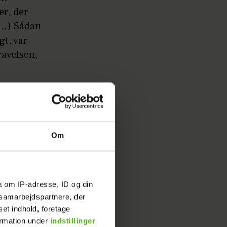
er, der
...) Sådan
gt, var
ravelsen,
.
Gemte
Om
idney
plevelsen.
 hjulpet
a om IP-adresse, ID og din
 og
s samarbejdspartnere, der
set indhold, foretage
mig. Jeg
ormation under
indstillinger
ler løbe