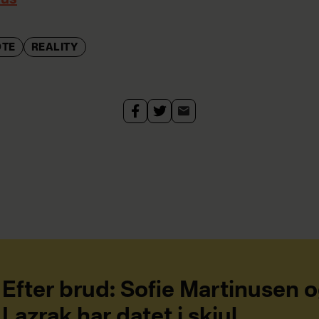
DTE
REALITY
Efter brud: Sofie Martinusen 
Lazrak har datet i skjul