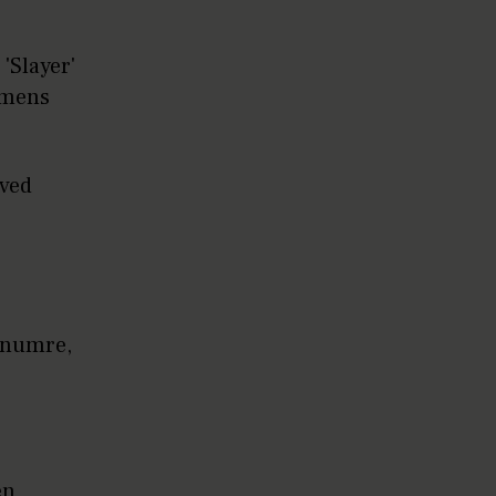
'Slayer'
olmens
 ved
gsnumre,
en