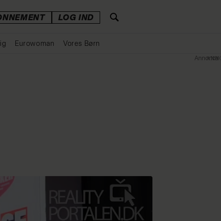
ONNEMENT
LOG IND
ig
Eurowoman
Vores Børn
Annonce