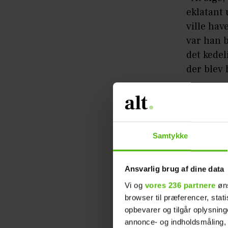
eklatant 
ville hav
var han 
det kedel
der blev 
Læs ogs
følelse
Samtykke
Mary-Ann
Lee, er f
Ansvarlig brug af dine data
- Det at
Vi og
vores 236 partnere
øns
mig mege
browser til præferencer, stat
opbevarer og tilgår oplysning
sammen de
annonce- og indholdsmåling,
har det s