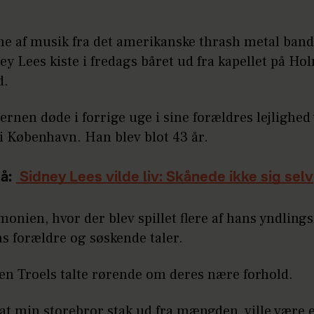
ne af musik fra det amerikanske thrash metal band 
ey Lees kiste i fredags båret ud fra kapellet på H
d.
jernen døde i forrige uge i sine forældres lejlighed
i København. Han blev blot 43 år.
å:
Sidney Lees vilde liv: Skånede ikke sig selv
onien, hvor der blev spillet flere af hans yndlin
s forældre og søskende taler.
en Troels talte rørende om deres nære forhold.
, at min storebror stak ud fra mængden, ville være 