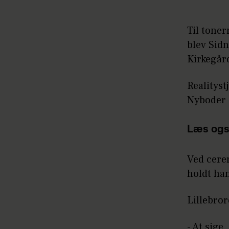
Til toner
blev Sidn
Kirkegår
Realityst
Nyboder 
Læs ogs
Ved cerem
holdt han
Lillebror
- At sige