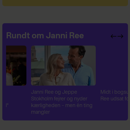
Rundt om Janni Ree
Janni Ree og Jeppe
Midt i bogsuccesen: Ja
Stokholm fejrer og nyder
Ree udsat for tyveri
kærligheden – men én ting
mangler