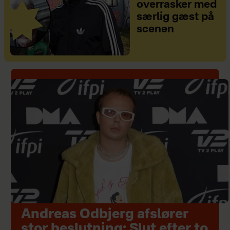
overrasker med
særlig gæst på
scenen
Andreas Odbjerg afslører
stor beslutning: Slut efter to