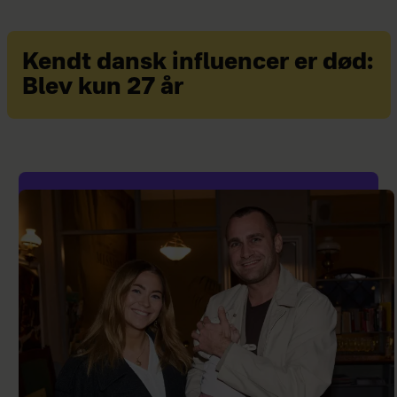
Kendt dansk influencer er død:
Blev kun 27 år