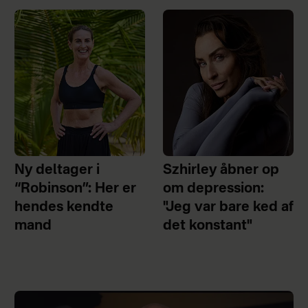
Ny deltager i
Szhirley åbner op
“Robinson”: Her er
om depression:
hendes kendte
"Jeg var bare ked af
mand
det konstant"