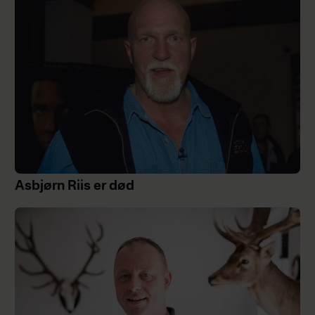
Asbjørn Riis er død