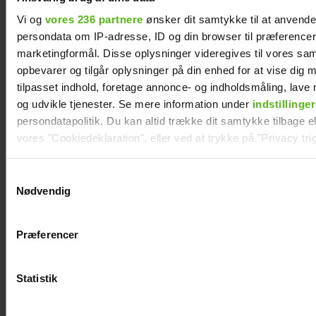
Vi og
vores 236 partnere
ønsker dit samtykke til at anvend
Dennis Knudsen har solgt huset i Thailand
persondata om IP-adresse, ID og din browser til præferencer, 
marketingformål. Disse oplysninger videregives til vores sa
opbevarer og tilgår oplysninger på din enhed for at vise dig 
tilpasset indhold, foretage annonce- og indholdsmåling, lav
og udvikle tjenester. Se mere information under
indstillinger
persondatapolitik. Du kan altid trække dit samtykke tilbage ell
vores "Cookiedeklaration", eller ved at trykke på "Privacy trig
Dine valg anvendes på hele websitet.
Samtykkevalg
Nødvendig
Vi ønsker dit samtykke til at indsamle og bruge data for at k
relevant journalistisk indhold til dig.
Præferencer
Vi anvender egne cookies og cookies fra tredjeparter til at a
"Årgang 20"-par har taget svær beslutning
vores hjemmeside. Vi indsamler data om IP, ID og din browser 
generere statistik og huske dine præferencer samt til brug fo
Statistik
optimere vores reklametiltag på sociale medier og til at vise d
med sociale medier.