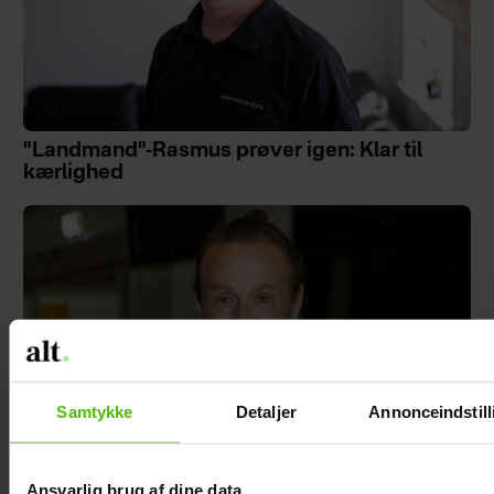
"Landmand"-Rasmus prøver igen: Klar til
kærlighed
Samtykke
Detaljer
Annonceindstill
Ansvarlig brug af dine data