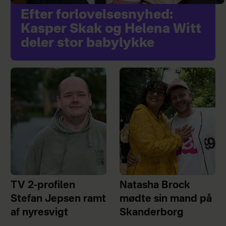
Efter forlovelsesnyhed:
Kasper Skak og Helena Witt
deler stor babylykke
TV 2-profilen
Natasha Brock
Stefan Jepsen ramt
mødte sin mand på
af nyresvigt
Skanderborg