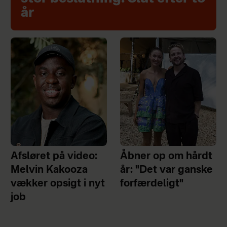
år
Afsløret på video:
Åbner op om hårdt
Melvin Kakooza
år: "Det var ganske
vækker opsigt i nyt
forfærdeligt"
job