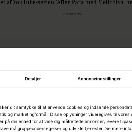
tet af YouTube-serien 'After Para med Melichiya' h
Annonce
Detaljer
Annonceindstillinger
ker dit samtykke til at anvende cookies og indsamle persondat
istik og marketingformål. Disse oplysninger videregives til vore
er på din enhed for at vise dig målrettede annoncer, levere tilpas
 lave målgruppeundersøgelser og udvikle tjenester. Se mere inf