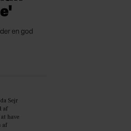
e'
r der en god
 da Sejr
 af
 at have
 af