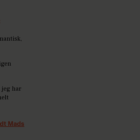
o
mantisk,
 igen
 jeg har
helt
ldt Mads