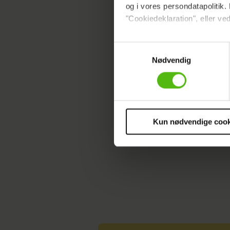
og i vores persondatapolitik. 
"Cookiedeklaration", eller ved
Dine valg anvendes på hele w
Samtykkevalg
Nødvendig
Vi ønsker dit samtykke til at 
Vi anvender egne cookies og c
NYHEDER
om IP, ID og din browser for a
markedsføring, så vi kan opti
sociale medier.
Kun nødvendige cook
Du kan til enhver tid trække 
cookies, samarbejdspartnere 
vores
privatlivspolitik
og
co