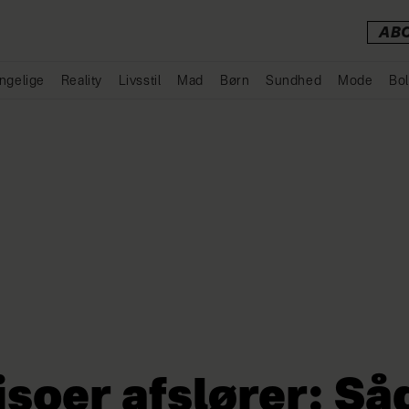
AB
ngelige
Reality
Livsstil
Mad
Børn
Sundhed
Mode
Bol
Annonce
soer afslører: Så