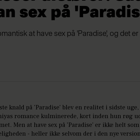
n sex på 'Paradis
romantisk at have sex på 'Paradise', og det e
ste knald på 'Paradise' blev en realitet i sidste uge,
hiyas romance kulminerede, kort inden hun røg ud
t. Men at have sex på 'Paradise' er ikke helt som
keligheden - heller ikke selvom der i den nye version