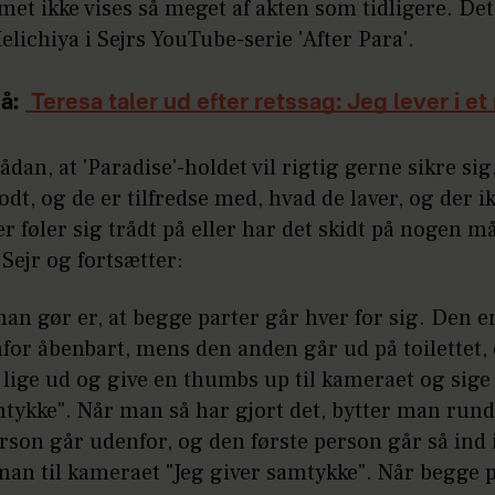
t ikke vises så meget af akten som tidligere. Det
elichiya i Sejrs YouTube-serie 'After Para'.
å:
Teresa taler ud efter retssag: Jeg lever i et
sådan, at 'Paradise'-holdet vil rigtig gerne sikre sig,
odt, og de er tilfredse med, hvad de laver, og der i
r føler sig trådt på eller har det skidt på nogen m
 Sejr og fortsætter:
man gør er, at begge parter går hver for sig. Den e
for åbenbart, mens den anden går ud på toilettet,
lige ud og give en thumbs up til kameraet og sige
tykke". Når man så har gjort det, bytter man rund
son går udenfor, og den første person går så ind 
man til kameraet "Jeg giver samtykke". Når begge 