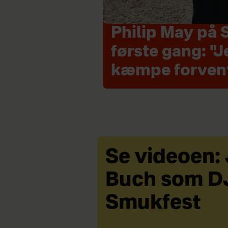
Philip May på 
første gang: "J
kæmpe forven
Se videoen:
Buch som D
Smukfest