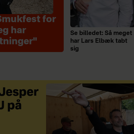
Smukfest for
eg har
Se billedet: Så meget
tninger"
har Lars Elbæk tabt
sig
 Jesper
J på