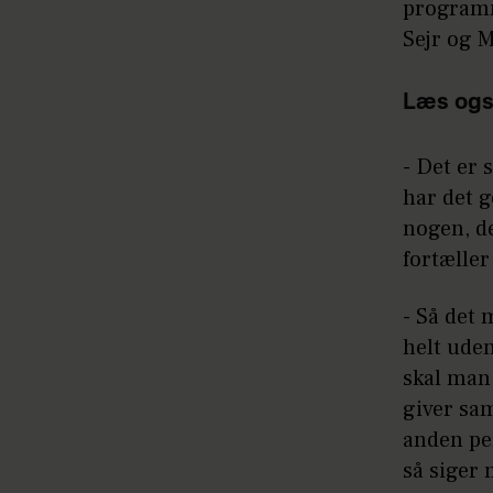
programme
Sejr og M
Læs ogs
- Det er 
har det g
nogen, de
fortæller
- Så det 
helt uden
skal man 
giver sam
anden per
så siger 