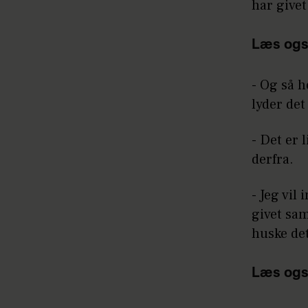
har givet
Læs ogs
- Og så 
lyder det
- Det er 
derfra.
- Jeg vil
givet sam
huske det
Læs ogs