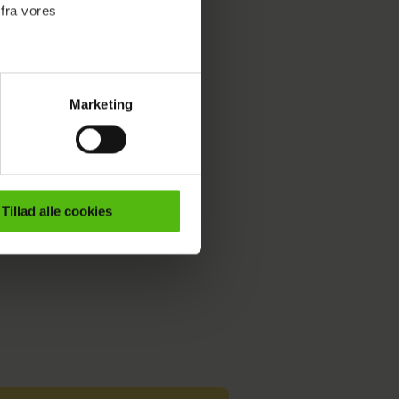
 fra vores
Marketing
ournalistisk indhold til dig.
emmeside. Vi indsamler data
er samt til brug for
ktioner i forbindelse med
Tillad alle cookies
e mere om vores brug af
 både