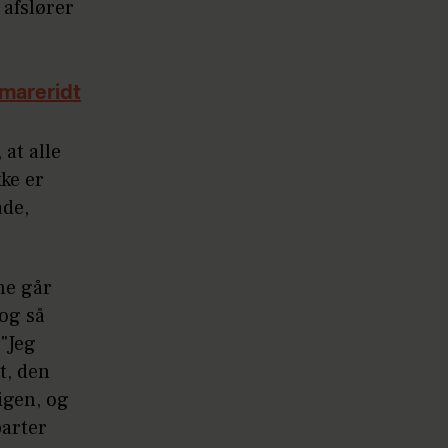
 afslører
 mareridt
 at alle
kke er
åde,
ne går
 og så
 "Jeg
t, den
igen, og
parter