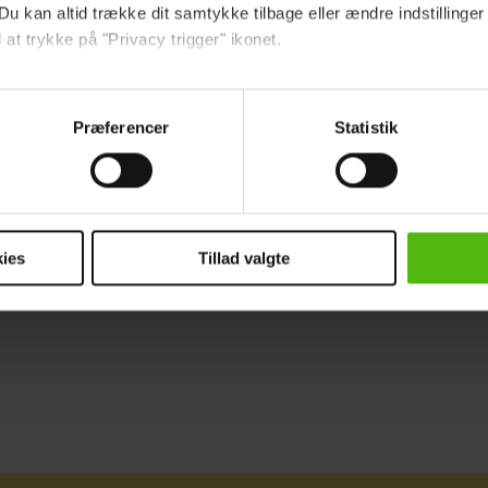
Du kan altid trække dit samtykke tilbage eller ændre indstillinger
 at trykke på "Privacy trigger" ikonet.
ebsitet.
Præferencer
Statistik
indsamle og bruge data for at kunne levere og finansiere relevant j
ookies fra tredjeparter til at at optimere dit besøg på vores hj
HEROGNU
t sikre funktionalitet, generere statistik og huske dine præferenc
mere vores reklametiltag på sociale medier og til at vise dig fun
ies
Tillad valgte
dit samtykke tilbage via linket i vores cookiepolitik. Du kan læs
og behandling af dine personoplysninger i forbindelse hermed i
okiepolitik
.