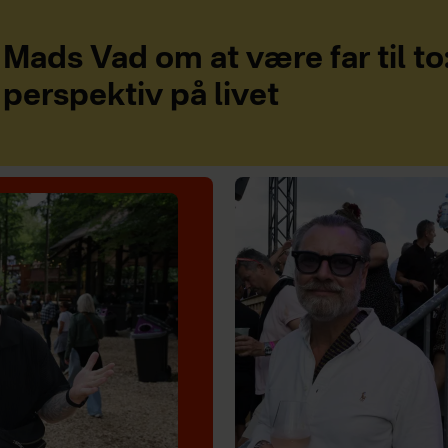
Mads Vad om at være far til to
perspektiv på livet