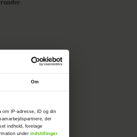
erunder:
Om
a om IP-adresse, ID og din
s samarbejdspartnere, der
set indhold, foretage
ormation under
indstillinger