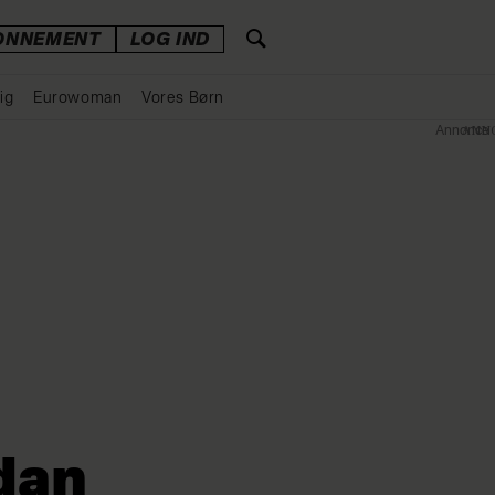
ONNEMENT
LOG IND
ig
Eurowoman
Vores Børn
Annonce
dan