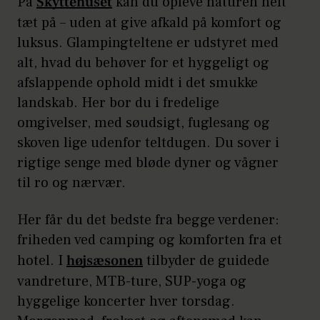
På
Skyttehuset
kan du opleve naturen helt
tæt på – uden at give afkald på komfort og
luksus. Glampingteltene er udstyret med
alt, hvad du behøver for et hyggeligt og
afslappende ophold midt i det smukke
landskab. Her bor du i fredelige
omgivelser, med søudsigt, fuglesang og
skoven lige udenfor teltdugen. Du sover i
rigtige senge med bløde dyner og vågner
til ro og nærvær.
Her får du det bedste fra begge verdener:
friheden ved camping og komforten fra et
hotel. I
højsæsonen
tilbyder de guidede
vandreture, MTB-ture, SUP-yoga og
hyggelige koncerter hver torsdag.