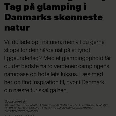
Tag på glamping i
Danmarks skønneste
natur
Vil du lade op i naturen, men vil du gerne
slippe for den hårde nat på et tyndt
liggeunderlag? Med et glampingophold får
du det bedste fra to verdener: campingens
naturoase og hotellets luksus. Læs med
her, og find inspiration til, hvor i Danmark
din næste tur skal gå hen.
Sponsoreret af
:
VILLA SKOVLY, TEGLVÆRKSPLADSEN, BAKKEGAARDEN, FALSLED STRAND CAMPING,
HEART OF NATURE, HOLMELY, LØVTAG, GLAMPING SKOVGAARDSMINDE,
SKYTTEHUSETS CAMPING.