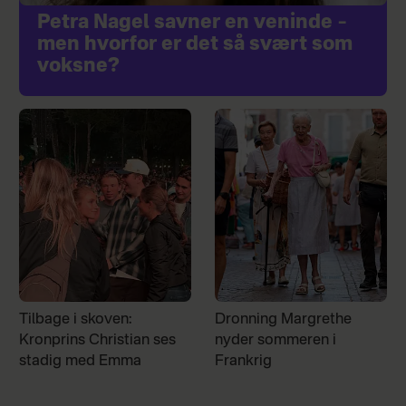
Petra Nagel savner en veninde –
men hvorfor er det så svært som
voksne?
Tilbage i skoven:
Dronning Margrethe
Kronprins Christian ses
nyder sommeren i
stadig med Emma
Frankrig