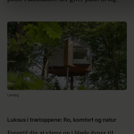
Løvtag
Luksus i trætoppene: Ro, komfort og natur
Forestil dig at vågne op i bløde dyner til