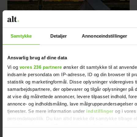
Samtykke
Detaljer
Annonceindstillinger
Holmely
© Sarah Green
Ansvarlig brug af dine data
Glamping med ro og udsigt hos Holmely
Vi og
vores 236 partnere
ønsker dit samtykke til at anvend
indsamle persondata om IP-adresse, ID og din browser til pr
Drømmer du om ro, nærvær og en pause
statistik og marketingformål. Disse oplysninger videregives t
fra hverdagen – uden at gå på kompromis
samarbejdspartnere, der opbevarer og tilgår oplysninger på d
med komforten? Hos
Holmely
i det
at vise dig målrettede annoncer, levere tilpasset indhold, for
annonce- og indholdsmåling, lave målgruppeundersøgelser o
bakkede Søhøjland venter en
tjenester. Se mere information under
indstillinger
og i vores
glampingoplevelse, hvor stilheden får lov
persondatapolitik. Du kan altid trække dit samtykke tilbage e
at fylde, og øjnene kan strække sig mod
indstillinger fra vores "Cookiedeklaration", eller ved at trykk
horisonten.
trigger" ikonet.
Samtykkevalg