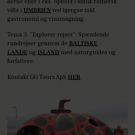
øerne eller f.eks. ophold i smuk romersk
villa i
UMBRIEN
ved bjergsø inkl.
gastronomi og vinsmagning.
Tema 3: ”Explorer rejser”: Spændende
rundrejser gennem de
BALTISKE
LANDE
og
ISLAND
med naturguides og
forfattere.
Kontakt GG Tours ApS
HER
.