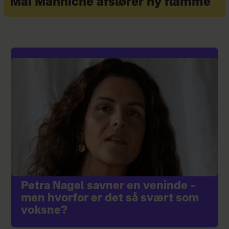
Mai Manniche afslører ny flamme
Petra Nagel savner en veninde –
men hvorfor er det så svært som
voksne?