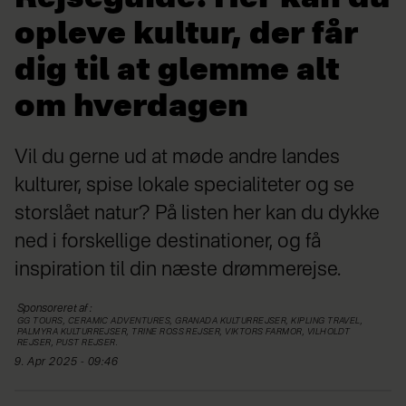
opleve kultur, der får
dig til at glemme alt
om hverdagen
Vil du gerne ud at møde andre landes
kulturer, spise lokale specialiteter og se
storslået natur? På listen her kan du dykke
ned i forskellige destinationer, og få
inspiration til din næste drømmerejse.
Sponsoreret af
:
GG TOURS, CERAMIC ADVENTURES, GRANADA KULTURREJSER, KIPLING TRAVEL,
PALMYRA KULTURREJSER, TRINE ROSS REJSER, VIKTORS FARMOR, VILHOLDT
REJSER, PUST REJSER.
9. Apr 2025 - 09:46