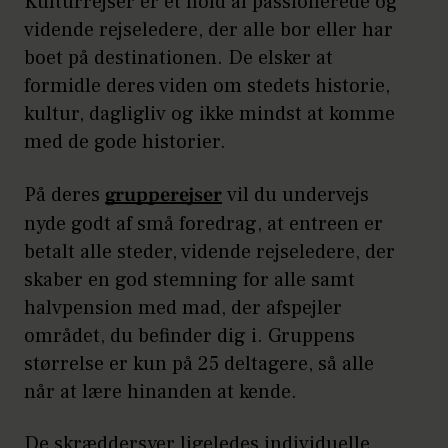
Kulturrejser er et hold af passionerede og
vidende rejseledere, der alle bor eller har
boet på destinationen. De elsker at
formidle deres viden om stedets historie,
kultur, dagligliv og ikke mindst at komme
med de gode historier.
På deres
grupperejser
vil du undervejs
nyde godt af små foredrag, at entreen er
betalt alle steder, vidende rejseledere, der
skaber en god stemning for alle samt
halvpension med mad, der afspejler
området, du befinder dig i. Gruppens
størrelse er kun på 25 deltagere, så alle
når at lære hinanden at kende.
De skræddersyer ligeledes individuelle