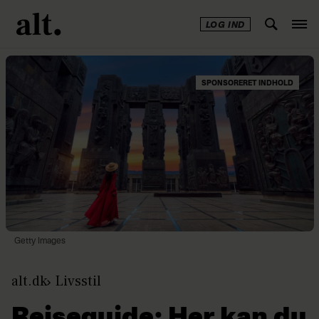
LOG IND
SPONSORERET INDHOLD
Getty Images
alt.dk
Livsstil
Rejseguide: Her kan du