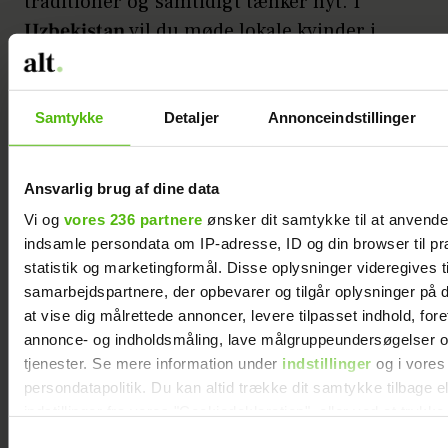
traditioner og samtidigt tænker nyt. I
Uzbekistan
vil du møde lokale kvinder i
små landsbyer, der fortæller om
ceremonier ved fødsel og bryllup. I
Kirgisistan lærer du om stærke kvinder i
Samtykke
Detaljer
Annonceindstillinger
nomadekulturen, som var billedet på
Moder Jord.
Ansvarlig brug af dine data
Vi og
vores 236 partnere
ønsker dit samtykke til at anvend
Du kommer med om bag gardinet og
indsamle persondata om IP-adresse, ID og din browser til pr
møder kvinder i andre kulturer, laver mad
statistik og marketingformål. Disse oplysninger videregives t
sammen, snakker sammen og handler
samarbejdspartnere, der opbevarer og tilgår oplysninger på d
sammen. Det er noget af det, der gør
at vise dig målrettede annoncer, levere tilpasset indhold, for
rejserne specielle.
annonce- og indholdsmåling, lave målgruppeundersøgelser o
tjenester. Se mere information under
indstillinger
og i vores
persondatapolitik. Du kan altid trække dit samtykke tilbage e
indstillinger fra vores "Cookiedeklaration", eller ved at trykk
trigger" ikonet.
Samtykkevalg