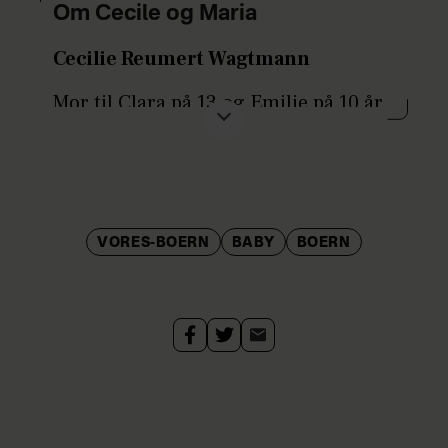
Om Cecile og Maria
Cecilie Reumert Wagtmann
Mor til Clara på 13 og Emilie på 10 år.
Maria Reumert Wagtmann
Mor til Augusta på 13 og Alfred på 9
år.
VORES-BOERN
BABY
BOERN
Søstrene er begge stiftere og
direktører i Olívy.