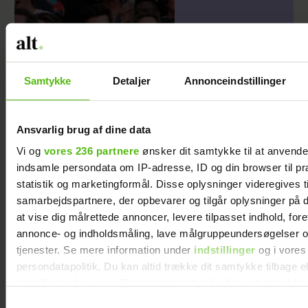
Samtykke
Detaljer
Annonceindstillinger
Tilbage i skoven:
Ansvarlig brug af dine data
Kronprinsen fester til The
Vi og
vores 236 partnere
ønsker dit samtykke til at anvend
Minds of 99
indsamle persondata om IP-adresse, ID og din browser til pr
statistik og marketingformål. Disse oplysninger videregives t
samarbejdspartnere, der opbevarer og tilgår oplysninger på d
at vise dig målrettede annoncer, levere tilpasset indhold, for
annonce- og indholdsmåling, lave målgruppeundersøgelser o
tjenester. Se mere information under
indstillinger
og i vores
persondatapolitik. Du kan altid trække dit samtykke tilbage e
indstillinger fra vores "Cookiedeklaration", eller ved at trykk
trigger" ikonet.
Samtykkevalg