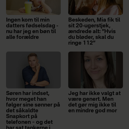
Ingen kom til min
Beskeden, Mia fik til
datters fødselsdag -
sit 20-ugerstjek,
nu har jeg en bøn til
ændrede alt: ”Hvis
alle forældre
du bløder, skal du
ringe 112”
Søren har indset,
Jeg har ikke valgt at
hvor meget han
være genert. Men
følger sine sønner på
det gør mig ikke til
det såkaldte
en mindre god mor
Snapkort på
telefonen – og det
har sat tankerne i