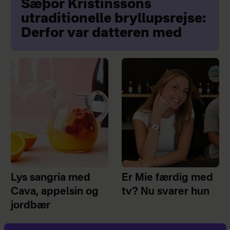
Sæþór Kristínssons
utraditionelle bryllupsrejse:
Derfor var datteren med
Lys sangria med
Er Mie færdig med
Cava, appelsin og
tv? Nu svarer hun
jordbær