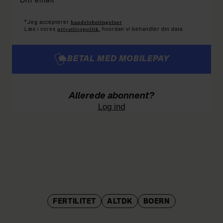
*
handelsbetingelser
Jeg accepterer
privatlivspolitk
Læs i vores
, hvordan vi behandler din data
BETAL MED MOBILEPAY
Allerede abonnent?
Log ind
FERTILITET
ALTDK
BOERN