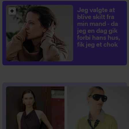
Jeg valgte at
blive skilt fra
min mand - da
jeg en dag gik
forbi hans hus,
fik jeg et chok