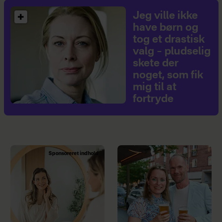
Jeg ville ikke
have børn og
tog et drastisk
valg – pludselig
skete der
noget, som fik
mig til at
fortryde
Sponsoreret indhold