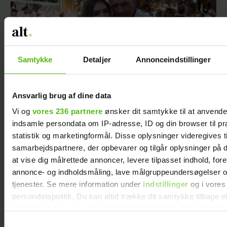
Samtykke
Detaljer
Annonceindstillinger
Ansvarlig brug af dine data
Vi og
vores 236 partnere
ønsker dit samtykke til at anvend
Peter Qvortrup Geisling røber
indsamle persondata om IP-adresse, ID og din browser til pr
fremtidsplaner: Håber at få det igennem
statistik og marketingformål. Disse oplysninger videregives t
samarbejdspartnere, der opbevarer og tilgår oplysninger på d
at vise dig målrettede annoncer, levere tilpasset indhold, for
annonce- og indholdsmåling, lave målgruppeundersøgelser o
tjenester. Se mere information under
indstillinger
og i vores
persondatapolitik. Du kan altid trække dit samtykke tilbage e
indstillinger fra vores "Cookiedeklaration", eller ved at trykk
trigger" ikonet.
Samtykkevalg