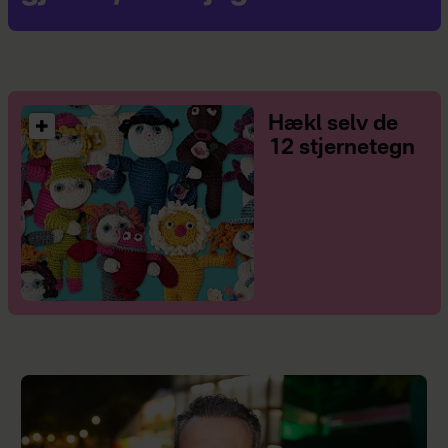
Hækl selv de
12 stjernetegn