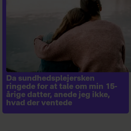
Da sundhedsplejersken
ringede for at tale om min 15-
årige datter, anede jeg ikke,
hvad der ventede