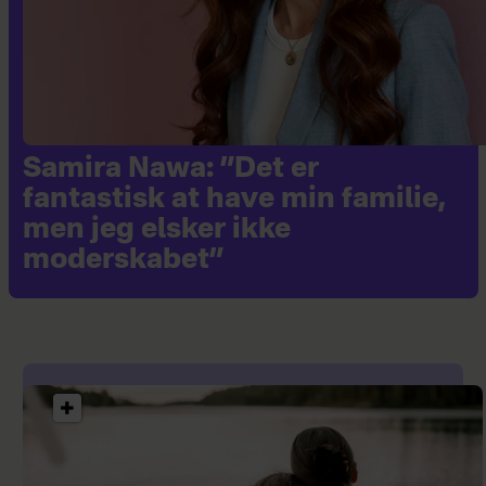
Samira Nawa: ”Det er
fantastisk at have min familie,
men jeg elsker ikke
moderskabet”