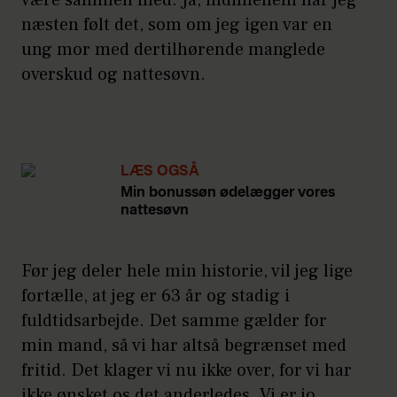
være sammen med. Ja, indimellem har jeg
næsten følt det, som om jeg igen var en
ung mor med dertilhørende manglede
overskud og nattesøvn.
LÆS OGSÅ
Min bonussøn ødelægger vores
nattesøvn
Før jeg deler hele min historie, vil jeg lige
fortælle, at jeg er 63 år og stadig i
fuldtidsarbejde. Det samme gælder for
min mand, så vi har altså begrænset med
fritid. Det klager vi nu ikke over, for vi har
ikke ønsket os det anderledes. Vi er jo