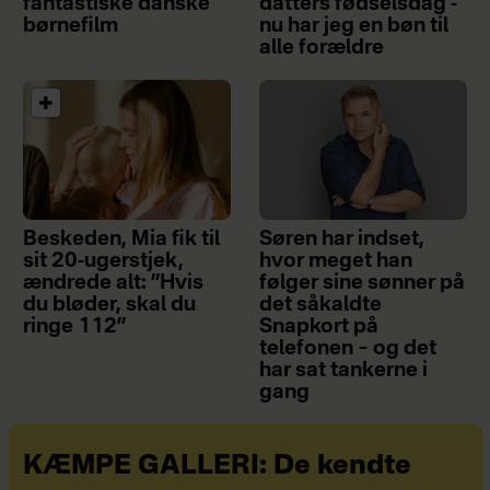
fantastiske danske
datters fødselsdag -
børnefilm
nu har jeg en bøn til
alle forældre
Beskeden, Mia fik til
Søren har indset,
sit 20-ugerstjek,
hvor meget han
ændrede alt: ”Hvis
følger sine sønner på
du bløder, skal du
det såkaldte
ringe 112”
Snapkort på
telefonen – og det
har sat tankerne i
gang
KÆMPE GALLERI: De kendte