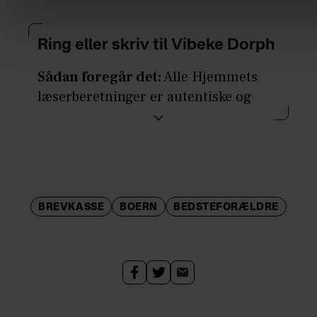
Ring eller skriv til Vibeke Dorph
Sådan foregår det:
Alle Hjemmets
læserberetninger er autentiske og
baseret på henvendelser fra jer
læsere. De fleste af beretningerne er
skrevet på baggrund af interviews
foretaget af en af Hjemmets
journalister, der derefter bearbejder
BREVKASSE
BOERN
BEDSTEFORÆLDRE
historierne til bladet.
Fordi der oftest er tale om endog
meget personlige og ofte svære
historier, fremstår alle medvirkende
anonymt og med sløret identitet, men