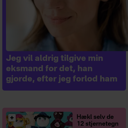
Jeg vil aldrig tilgive min
eksmand for det, han
gjorde, efter jeg forlod ham
Hækl selv de
12 stjernetegn