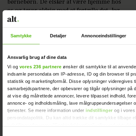
børnebørn. De elsker at være hjemme hos
os og tøver aldrig med at fortælle det. Jeg
får så mange kram, og når de siger:
”Mormor, du er den sødeste i verden”,
skammer jeg mig over, at jeg nogle gange
Samtykke
Detaljer
Annonceindstillinger
kunne ønske mig at bruge mindre tid
sammen med dem.
Ansvarlig brug af dine data
Vi og
vores 236 partnere
ønsker dit samtykke til at anvend
Når det er sagt, så undrer jeg mig over de
indsamle persondata om IP-adresse, ID og din browser til pr
mange unge par, der vælger at få børn,
statistik og marketingformål. Disse oplysninger videregives t
men samtidig holder fast i alt det, de
samarbejdspartnere, der opbevarer og tilgår oplysninger på d
gjorde tidligere. Når du bliver forælder,
at vise dig målrettede annoncer, levere tilpasset indhold, for
kan livet ikke være som før, du fik børn. For
annonce- og indholdsmåling, lave målgruppeundersøgelser o
det kræver en masse af dig. At tage for
tjenester. Se mere information under
indstillinger
og i vores
persondatapolitik. Du kan altid trække dit samtykke tilbage e
givet, at andre står på spring og klarer dit
indstillinger fra vores "Cookiedeklaration", eller ved at trykk
arbejde som forælder, hver gang, du får
trigger" ikonet.
Samtykkevalg