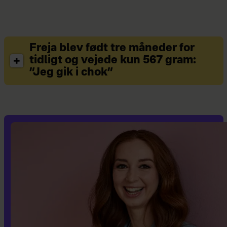
alle navne er redaktionen bekendt.
Har du selv lyst til at fortælle din
historie, er du velkommen til at
kontakte mig på mail
Freja blev født tre måneder for
tidligt og vejede kun 567 gram:
vibeked@hjemmet.dk
”Jeg gik i chok”