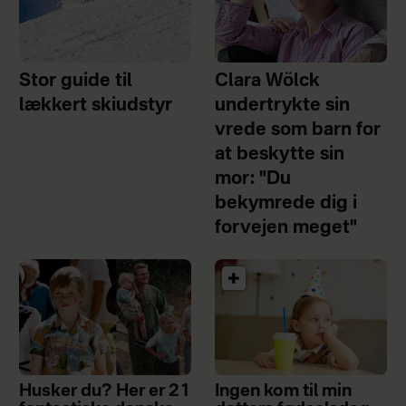
Stor guide til
Clara Wölck
lækkert skiudstyr
undertrykte sin
vrede som barn for
at beskytte sin
mor: "Du
bekymrede dig i
forvejen meget"
Husker du? Her er 21
Ingen kom til min