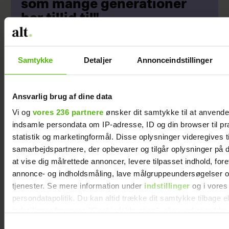
som mange generationer
har tillid til"
Samtykke
Detaljer
Annonceindstillinger
Ansvarlig brug af dine data
Vi og
vores 236 partnere
ønsker dit samtykke til at anvend
indsamle persondata om IP-adresse, ID og din browser til pr
statistik og marketingformål. Disse oplysninger videregives t
samarbejdspartnere, der opbevarer og tilgår oplysninger på d
at vise dig målrettede annoncer, levere tilpasset indhold, for
Åbner op om hårdt
Inger Støjberg
annonce- og indholdsmåling, lave målgruppeundersøgelser o
år: "Det var ganske
husker ét særligt
tjenester. Se mere information under
indstillinger
og i vores
forfærdeligt"
minde fra sin
persondatapolitik. Du kan altid trække dit samtykke tilbage e
barndom: ”Den
indstillinger fra vores "Cookiedeklaration", eller ved at trykk
oplevelse lærte
trigger" ikonet.
Samtykkevalg