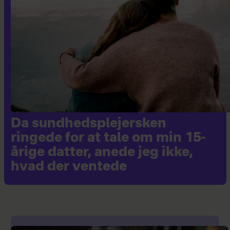
Da sundhedsplejersken
ringede for at tale om min 15-
årige datter, anede jeg ikke,
hvad der ventede