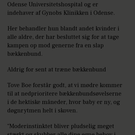
du, at du skal i gang med
Odense Universitetshospital og er
træningen.
indehaver af Gynobs Klinikken i Odense.
Her behandler hun blandt andet kvinder i
alle aldre, der har besluttet sig for at tage
kampen op mod generne fra en slap
bækkenbund.
Aldrig for sent at træne bækkenbund
Tove Boe forstår godt, at vi mødre kommer
til at nedprioritere bækkenbundsøvelserne
i de hektiske måneder, hvor baby er ny, og
døgnrytmen helt i skoven.
“Moderinstinktet bliver pludselig meget
stærkt og skubber alle dine egne behov i