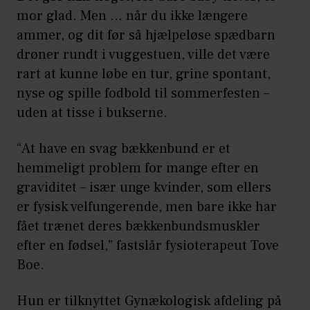
træningsprogrammer. Du kan også se
20 kraftige knib, som du holder i
mor glad. Men … når du ikke længere
en animeret film om, hvordan
10 sekunder. Husk en pause
ammer, og dit før så hjælpeløse spædbarn
bækkenbunden er skruet sammen, og
imellem hvert knib.
drøner rundt i vuggestuen, ville det være
hvorfor den er så vigtig at passe på.
rart at kunne løbe en tur, grine spontant,
nyse og spille fodbold til sommerfesten –
uden at tisse i bukserne.
15 hurtige knib, hvor du kniber
alt, hvad du kan.
“At have en svag bækkenbund er et
hemmeligt problem for mange efter en
graviditet – især unge kvinder, som ellers
Til sidst 10 mellemkraftige knib,
er fysisk velfungerende, men bare ikke har
hvor du holder hvert knib i 30
fået trænet deres bækkenbundsmuskler
sekunder.
efter en fødsel,” fastslår fysioterapeut Tove
Boe.
Hvis du ikke kan klare testen, ved
Hun er tilknyttet Gynækologisk afdeling på