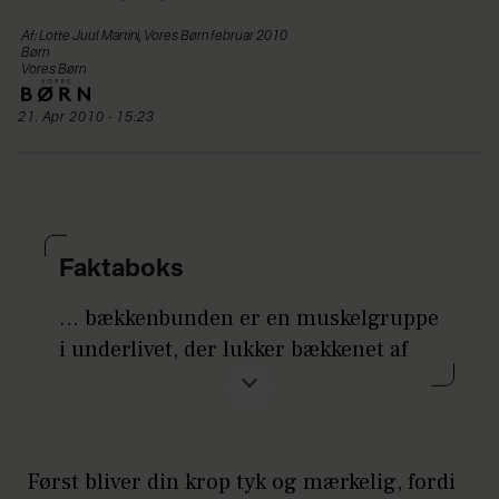
Af: Lotte Juul Martini, Vores Børn februar 2010
Børn
Vores Børn
21. Apr 2010 - 15:23
Faktaboks
… bækkenbunden er en muskelgruppe
i underlivet, der lukker bækkenet af
nedadtil og er med til at holde blære,
livmor og tarme på plads. Musklerne
er omkring en centimeter tykke og
varetager også lukkefunktionen, så du
Først bliver din krop tyk og mærkelig, fordi