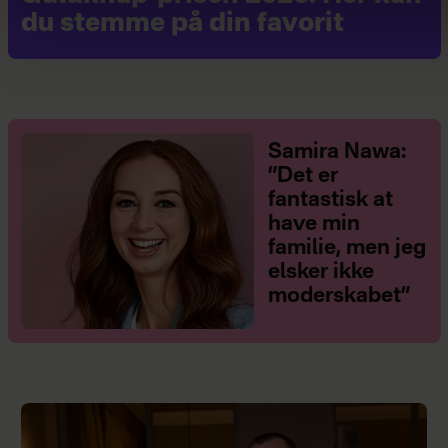
du stemme på din favorit
Samira Nawa:
”Det er
fantastisk at
have min
familie, men jeg
elsker ikke
moderskabet”