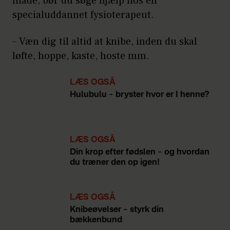
måde, bør du søge hjælp hos en
specialuddannet fysioterapeut.
– Væn dig til altid at knibe, inden du skal
løfte, hoppe, kaste, hoste mm.
LÆS OGSÅ
Hulubulu – bryster hvor er I henne?
LÆS OGSÅ
Din krop efter fødslen – og hvordan
du træner den op igen!
LÆS OGSÅ
Knibeøvelser – styrk din
bækkenbund