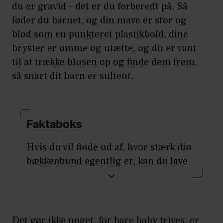
ikke tisser, når du nyser, og så du kan
du er gravid – det er du forberedt på. Så
holde på prutterne. Endelig har
føder du barnet, og din mave er stor og
bækkenbunden betydning for dit
blød som en punkteret plastikbold, dine
sexliv.
bryster er ømme og utætte, og du er vant
til at trække blusen op og finde dem frem,
Når du er gravid, øges presset på
så snart dit barn er sultent.
bækkenbunden med mange kilo, og
sener og muskler bliver slappe.
Derfor er det altid nødvendigt at
genoptræne bækkenbunden, når dit
Faktaboks
barn er født.
Hvis du vil finde ud af, hvor stærk din
På Gynzone.dk kan du få meget mere
bækkenbund egentlig er, kan du lave
at vide om bækkenbunden. Sitet er
en lille test. Har du veltrænede
skabt af fysioterapeuter og
bækkenbundsmuskler, kan du klare:
jordemødre, og her kan du blandt
andet finde detaljerede
Det gør ikke noget, for bare baby trives, er