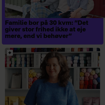
Familie bor på 30 kvm: ”Det
giver stor frihed ikke at eje
mere, end vi behøver”