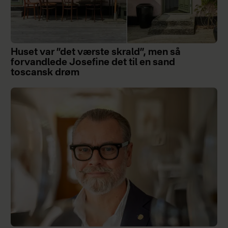
Huset var ”det værste skrald”, men så
forvandlede Josefine det til en sand
toscansk drøm