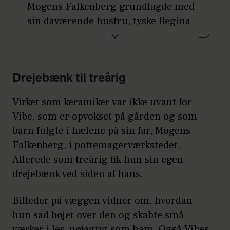
Mogens Falkenberg grundlagde med
sin daværende hustru, tyske Regina
Maria S. Kraus, Rubjerg Pottemageri i
1978. I 1984 flyttede de til den
tidligere strandfogedgård i Lønstrup
og åbnede Keramoda. Mogens
Drejebænk til treårig
Falkenberg var særligt kendt for sin
Virket som keramiker var ikke uvant for
landskabskeramik, men skabte i sine
Vibe, som er opvokset på gården og som
sidste år også skulpturer i ler.
barn fulgte i hælene på sin far, Mogens
Falkenberg, i pottemagerværkstedet.
Allerede som treårig fik hun sin egen
drejebænk ved siden af hans.
Billeder på væggen vidner om, hvordan
hun sad bøjet over den og skabte små
værker i ler, nøjagtig som ham. Også Vibes