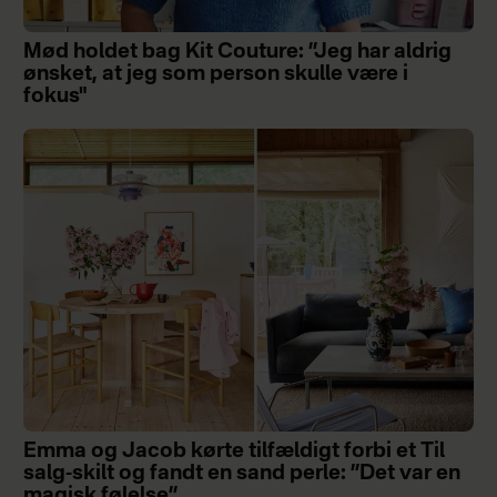
Mød holdet bag Kit Couture: ”Jeg har aldrig
ønsket, at jeg som person skulle være i
fokus"
Emma og Jacob kørte tilfældigt forbi et Til
salg-skilt og fandt en sand perle: ”Det var en
magisk følelse”