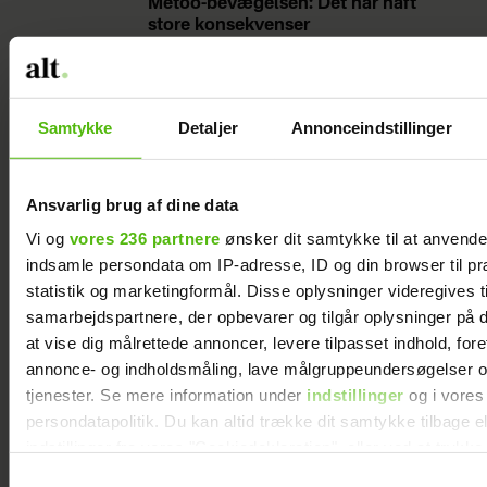
Metoo-bevægelsen: Det har haft
store konsekvenser
I dag diskuterer Vibe fag med sin stedfar,
der også er keramiker, trækker på de andre
Samtykke
Detaljer
Annonceindstillinger
kunsthåndværkere i Lønstrup eller vender
sig mod de pottemagere, hendes far har
undervist gennem tiden.
Ansvarlig brug af dine data
Vi og
vores 236 partnere
ønsker dit samtykke til at anvend
"Det var virkelig rørende, da min far døde –
indsamle persondata om IP-adresse, ID og din browser til pr
der kom alle hans gamle
statistik og marketingformål. Disse oplysninger videregives t
pottemagervenner og arbejdede i
samarbejdspartnere, der opbevarer og tilgår oplysninger på d
at vise dig målrettede annoncer, levere tilpasset indhold, for
skiftehold i flere dage for at holde gang i
annonce- og indholdsmåling, lave målgruppeundersøgelser o
de store ovne, så de sidste af hans store
tjenester. Se mere information under
indstillinger
og i vores
unika kunne blive brændt," siger hun.
persondatapolitik. Du kan altid trække dit samtykke tilbage e
indstillinger fra vores "Cookiedeklaration", eller ved at trykk
"I dag ligger min far ved kirken lige bag
trigger" ikonet.
Samtykkevalg