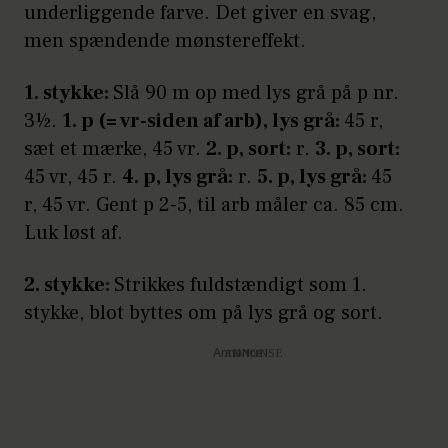
underliggende farve. Det giver en svag,
men spændende mønstereffekt.
1. stykke:
Slå 90 m op med lys grå på p nr.
3½.
1. p (= vr-siden af arb), lys grå:
45 r,
sæt et mærke, 45 vr.
2. p, sort:
r.
3. p, sort:
45 vr, 45 r.
4. p, lys grå:
r.
5. p, lys grå:
45
r, 45 vr. Gent p 2-5, til arb måler ca. 85 cm.
Luk løst af.
2. stykke:
Strikkes fuldstændigt som 1.
stykke, blot byttes om på lys grå og sort.
Annonce