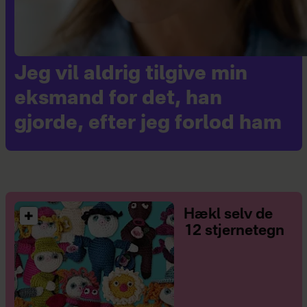
Jeg vil aldrig tilgive min
eksmand for det, han
gjorde, efter jeg forlod ham
Hækl selv de
12 stjernetegn