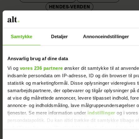
HENDES-VERDEN
Strik
nemt
selv
Samtykke
Detaljer
Annonceindstillinger
den
fineste
top
Ansvarlig brug af dine data
med
Vi og
vores 236 partnere
ønsker dit samtykke til at anvend
Hæklet
rund
indsamle persondata om IP-adresse, ID og din browser til pr
pyntetørklæde
hals
statistik og marketingformål. Disse oplysninger videregives t
samarbejdspartnere, der opbevarer og tilgår oplysninger på d
at vise dig målrettede annoncer, levere tilpasset indhold, for
annonce- og indholdsmåling, lave målgruppeundersøgelser o
tjenester. Se mere information under
indstillinger
og i vores
persondatapolitik. Du kan altid trække dit samtykke tilbage e
indstillinger fra vores "Cookiedeklaration", eller ved at trykk
trigger" ikonet.
Samtykkevalg