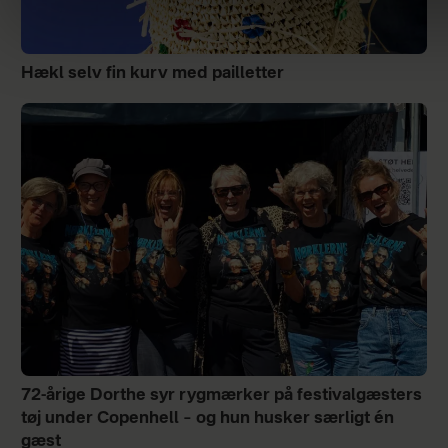
Hækl selv fin kurv med pailletter
72-årige Dorthe syr rygmærker på festivalgæsters
tøj under Copenhell – og hun husker særligt én
gæst