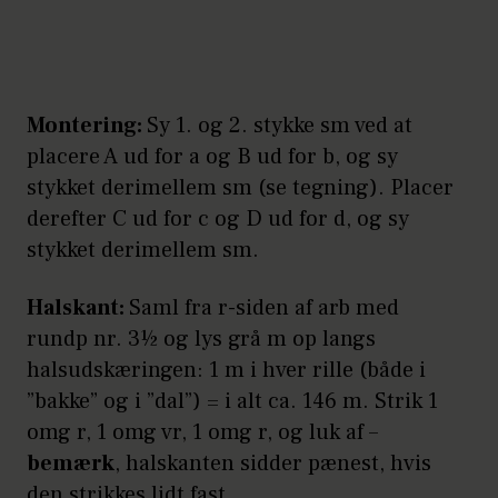
Montering:
Sy 1. og 2. stykke sm ved at
placere A ud for a og B ud for b, og sy
stykket derimellem sm (se tegning). Placer
derefter C ud for c og D ud for d, og sy
stykket derimellem sm.
Halskant:
Saml fra r-siden af arb med
rundp nr. 3½ og lys grå m op langs
halsudskæringen: 1 m i hver rille (både i
”bakke” og i ”dal”) = i alt ca. 146 m. Strik 1
omg r, 1 omg vr, 1 omg r, og luk af –
bemærk
, halskanten sidder pænest, hvis
den strikkes lidt fast.