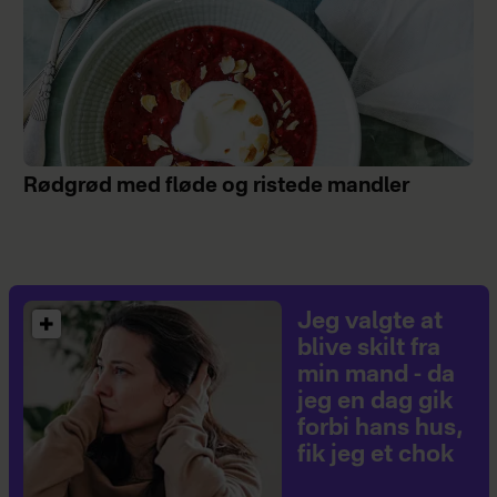
Rødgrød med fløde og ristede mandler
Jeg valgte at
blive skilt fra
min mand - da
jeg en dag gik
forbi hans hus,
fik jeg et chok