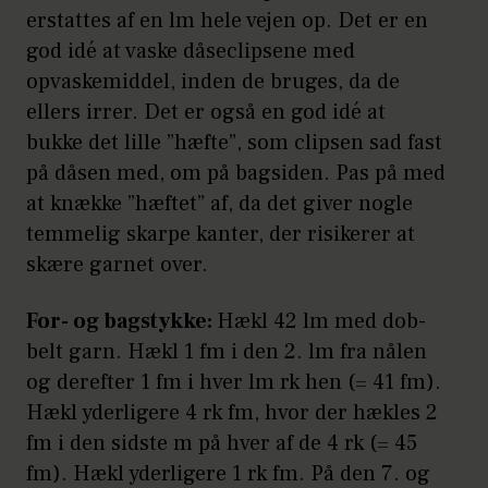
erstattes af en lm hele vejen op. Det er en
god idé at vaske dåseclipsene med
opvaskemiddel, inden de bruges, da de
ellers irrer. Det er også en god idé at
bukke det lille ”hæfte”, som clipsen sad fast
på dåsen med, om på bagsiden. Pas på med
at knække ”hæftet” af, da det giver nogle
temmelig skarpe kanter, der risikerer at
skære garnet over.
For- og bagstykke:
Hækl 42 lm med dob-
belt garn. Hækl 1 fm i den 2. lm fra nålen
og derefter 1 fm i hver lm rk hen (= 41 fm).
Hækl yderligere 4 rk fm, hvor der hækles 2
fm i den sidste m på hver af de 4 rk (= 45
fm). Hækl yderligere 1 rk fm. På den 7. og