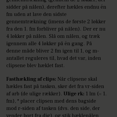
sidder på nålen), derefter hækles endnu én
fm uden at lave den sidste
gennemtrækning (imens de første 2 løkker
fra den 1. fm forbliver på nålen). Der er nu
4 løkker på nålen. Slå om nålen, og træk
igennem alle 4 løkker på én gang. På
denne måde bliver 2 fm igen til 1, og m-
antallet reguleres til, hvad det var, inden
clipsene blev hæklet fast.
Fasthækling af clips:
Når clipsene skal
hækles fast på tasken, sker det fra vr-siden
af arb (de ulige rækker).
Ulige rk:
1 lm (= 1.
fm), * placer clipsen med dens bagside
mod r-siden af tasken (dvs. den side, der
vender bort fra dig), og stik hæklenålen