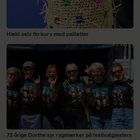
Hækl selv fin kurv med pailletter
72-årige Dorthe syr rygmærker på festivalgæsters