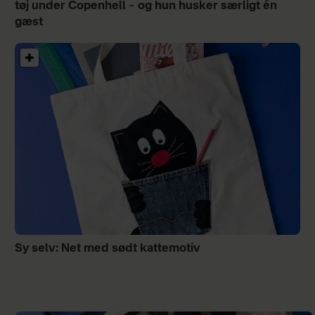
tøj under Copenhell – og hun husker særligt én
gæst
Sy selv: Net med sødt kattemotiv