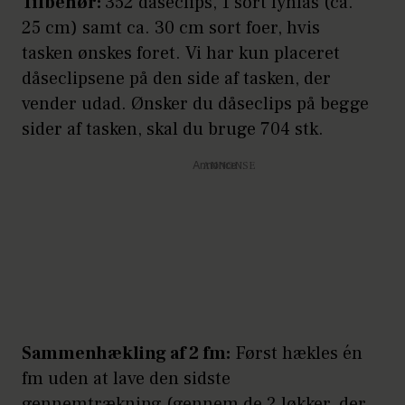
Tilbehør:
352 dåseclips, 1 sort lynlås (ca.
25 cm) samt ca. 30 cm sort foer, hvis
tasken ønskes foret. Vi har kun placeret
dåseclipsene på den side af tasken, der
vender udad. Ønsker du dåseclips på begge
sider af tasken, skal du bruge 704 stk.
Annonce
Sammenhækling af 2 fm:
Først hækles én
fm uden at lave den sidste
gennemtrækning (gennem de 2 løkker, der