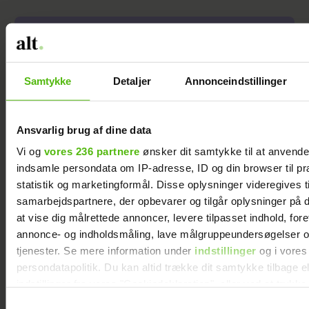
Samtykke
Detaljer
Annonceindstillinger
Ansvarlig brug af dine data
Vi og
vores 236 partnere
ønsker dit samtykke til at anvend
Janni Ree kan ikke gå i fred
indsamle persondata om IP-adresse, ID og din browser til pr
på Smukfest: Det bliver
statistik og marketingformål. Disse oplysninger videregives t
vildere og vildere
samarbejdspartnere, der opbevarer og tilgår oplysninger på d
at vise dig målrettede annoncer, levere tilpasset indhold, for
annonce- og indholdsmåling, lave målgruppeundersøgelser o
tjenester. Se mere information under
indstillinger
og i vores
persondatapolitik. Du kan altid trække dit samtykke tilbage e
indstillinger fra vores "Cookiedeklaration", eller ved at trykk
trigger" ikonet.
Samtykkevalg