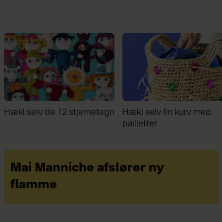
Hækl selv fin kurv med
Familie bor på 30 kvm: ”D
pailletter
giver stor frihed ikke at ej
mere, end vi behøver”
Mai Manniche afslører ny
flamme