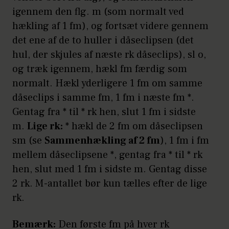
igennem den flg. m (som normalt ved
hækling af 1 fm), og fortsæt videre gennem
det ene af de to huller i dåseclipsen (det
hul, der skjules af næste rk dåseclips), sl o,
og træk igennem, hækl fm færdig som
normalt. Hækl yderligere 1 fm om samme
dåseclips i samme fm, 1 fm i næste fm *.
Gentag fra * til * rk hen, slut 1 fm i sidste
m.
Lige rk:
* hækl de 2 fm om dåseclipsen
sm (se
Sammenhækling af 2 fm
), 1 fm i fm
mellem dåseclipsene *, gentag fra * til * rk
hen, slut med 1 fm i sidste m. Gentag disse
2 rk. M-antallet bør kun tælles efter de lige
rk.
Bemærk:
Den første fm på hver rk