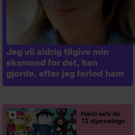
Jeg vil aldrig tilgive min
eksmand for det, han
gjorde, efter jeg forlod ham
Hækl selv de
12 stjernetegn