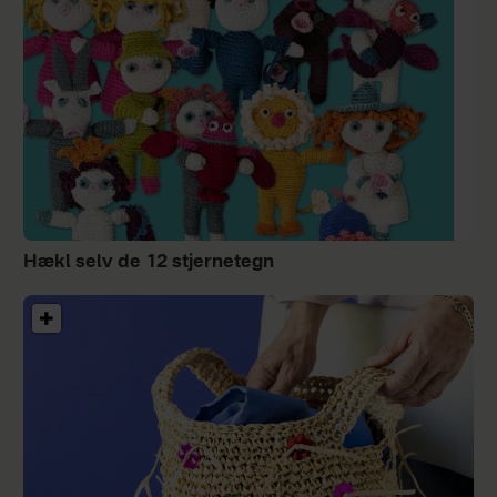
Hækl selv de 12 stjernetegn