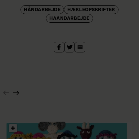
HÅNDARBEJDE
HÆKLEOPSKRIFTER
HAANDARBEJDE
Strik
nemt
selv
den
fineste
top
med
Hæklet
rund
pyntetørklæde
hals