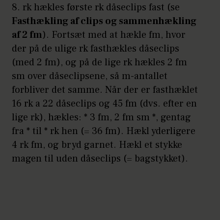
8. rk hækles første rk dåseclips fast (se
Fasthækling af clips og sammenhækling
af 2 fm
). Fortsæt med at hækle fm, hvor
der på de ulige rk fasthækles dåseclips
(med 2 fm), og på de lige rk hækles 2 fm
sm over dåseclipsene, så m-antallet
forbliver det samme. Når der er fasthæklet
16 rk a 22 dåseclips og 45 fm (dvs. efter en
lige rk), hækles: * 3 fm, 2 fm sm *, gentag
fra * til * rk hen (= 36 fm). Hækl yderligere
4 rk fm, og bryd garnet. Hækl et stykke
magen til uden dåseclips (= bagstykket).