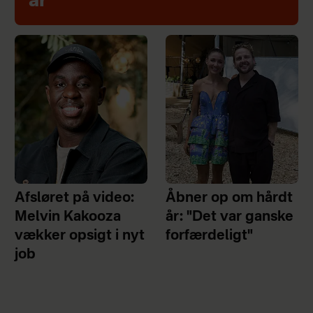
år
Afsløret på video:
Åbner op om hårdt
Melvin Kakooza
år: "Det var ganske
vækker opsigt i nyt
forfærdeligt"
job