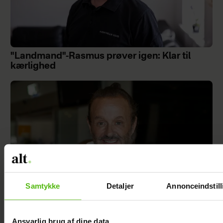
"Landmand"-Rasmus prøver igen: Klar til
kærlighed
Samtykke
Detaljer
Annonceindstill
Ansvarlig brug af dine data