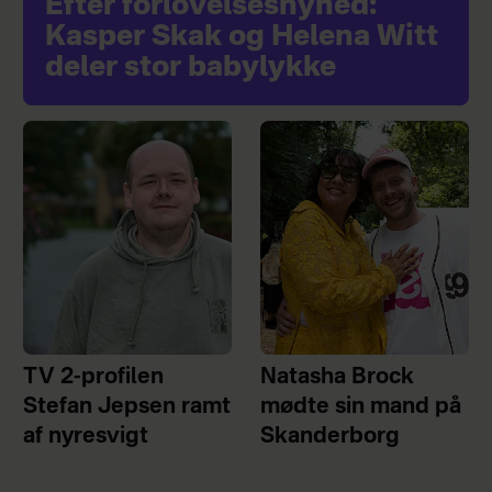
Efter forlovelsesnyhed:
Kasper Skak og Helena Witt
deler stor babylykke
TV 2-profilen
Natasha Brock
Stefan Jepsen ramt
mødte sin mand på
af nyresvigt
Skanderborg