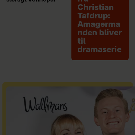
særligt vennepar
Christian
Tafdrup:
Amagerma
nden bliver
til
dramaserie