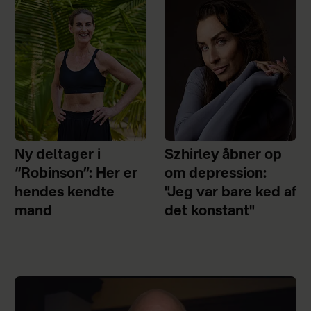
Ny deltager i
Szhirley åbner op
“Robinson”: Her er
om depression:
hendes kendte
"Jeg var bare ked af
mand
det konstant"