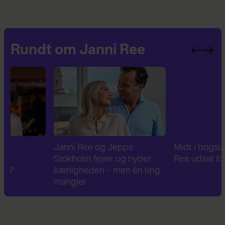
Rundt om Janni Ree
Janni Ree og Jeppe
Midt i bogsuccesen: Ja
Stokholm fejrer og nyder
Ree udsat for tyveri
kærligheden – men én ting
mangler