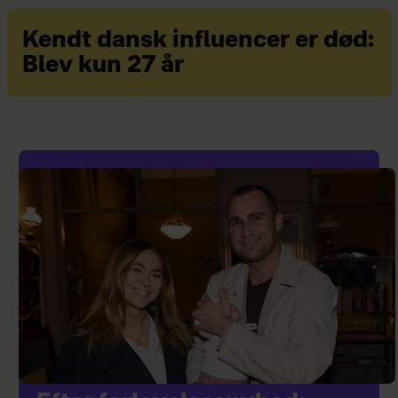
Kendt dansk influencer er død:
Blev kun 27 år