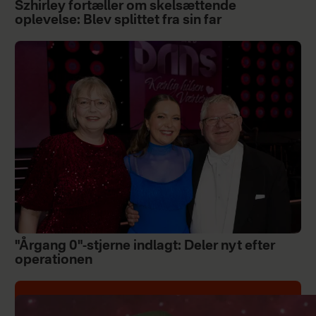
Szhirley fortæller om skelsættende
oplevelse: Blev splittet fra sin far
"Årgang 0"-stjerne indlagt: Deler nyt efter
operationen