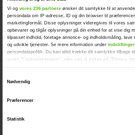
Dennis Knudsen har solgt huset i Thailand
Vi og
vores 236 partnere
ønsker dit samtykke til at anvend
persondata om IP-adresse, ID og din browser til præferencer, 
marketingformål. Disse oplysninger videregives til vores sa
opbevarer og tilgår oplysninger på din enhed for at vise dig 
tilpasset indhold, foretage annonce- og indholdsmåling, lav
og udvikle tjenester. Se mere information under
indstillinger
persondatapolitik. Du kan altid trække dit samtykke tilbage ell
vores "Cookiedeklaration", eller ved at trykke på "Privacy trig
Dine valg anvendes på hele websitet.
Samtykkevalg
Nødvendig
Vi ønsker dit samtykke til at indsamle og bruge data for at k
relevant journalistisk indhold til dig.
"Årgang 20"-par har taget svær beslutning
Præferencer
Vi anvender egne cookies og cookies fra tredjeparter til at a
vores hjemmeside. Vi indsamler data om IP, ID og din browser 
generere statistik og huske dine præferencer samt til brug fo
Statistik
optimere vores reklametiltag på sociale medier og til at vise d
med sociale medier.
Nikolaj Lie