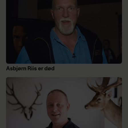
Asbjørn Riis er død