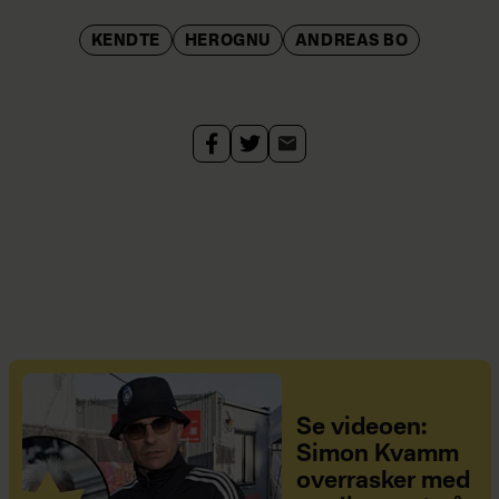
KENDTE
HEROGNU
ANDREAS BO
Se videoen:
Simon Kvamm
overrasker med