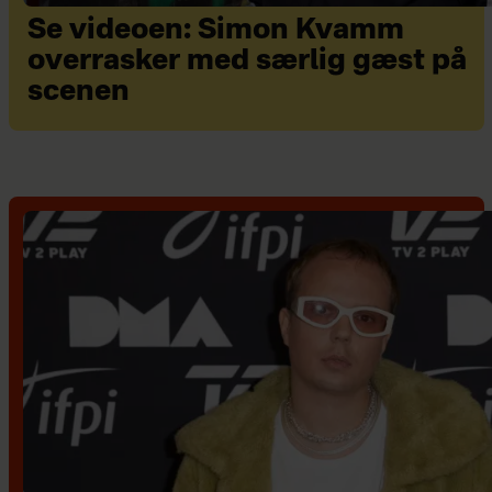
Se videoen: Simon Kvamm
overrasker med særlig gæst på
scenen