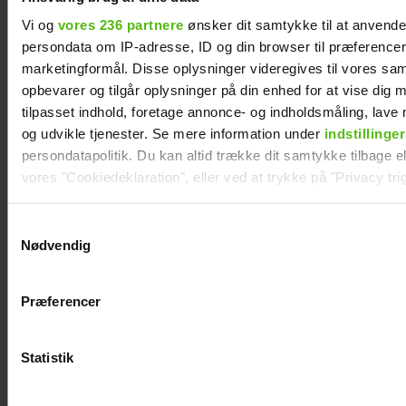
Vi og
vores 236 partnere
ønsker dit samtykke til at anvend
persondata om IP-adresse, ID og din browser til præferencer, 
marketingformål. Disse oplysninger videregives til vores sa
Efter brud: Sofie Martinusen
opbevarer og tilgår oplysninger på din enhed for at vise dig 
og Daniel Lazrak har datet i
tilpasset indhold, foretage annonce- og indholdsmåling, lav
skjul
og udvikle tjenester. Se mere information under
indstillinger
persondatapolitik. Du kan altid trække dit samtykke tilbage ell
vores "Cookiedeklaration", eller ved at trykke på "Privacy trig
Dine valg anvendes på hele websitet.
Samtykkevalg
Nødvendig
Vi ønsker dit samtykke til at indsamle og bruge data for at k
relevant journalistisk indhold til dig.
Præferencer
Vi anvender egne cookies og cookies fra tredjeparter til at a
vores hjemmeside. Vi indsamler data om IP, ID og din browser 
generere statistik og huske dine præferencer samt til brug fo
Statistik
optimere vores reklametiltag på sociale medier og til at vise d
Mads Vad om at
Philip May på
med sociale medier.