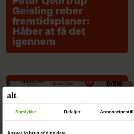
Peter Qvortrup
Geisling røber
fremtidsplaner:
Håber at få det
igennem
Samtykke
Detaljer
Annonceindstill
Ansvarlig brug af dine data