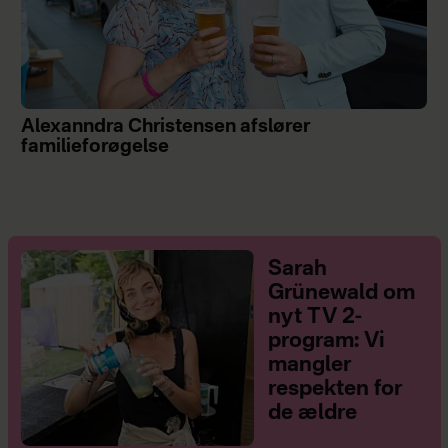
Alexanndra Christensen afslører
familieforøgelse
Sarah
Grünewald om
nyt TV 2-
program: Vi
mangler
respekten for
de ældre