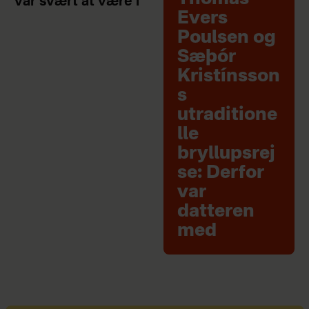
var svært at være i
Evers
Poulsen og
Sæþór
Kristínsson
s
utraditione
lle
bryllupsrej
se: Derfor
var
datteren
med