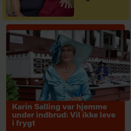
Karin Salling var hjemme
under indbrud: Vil ikke leve
i frygt