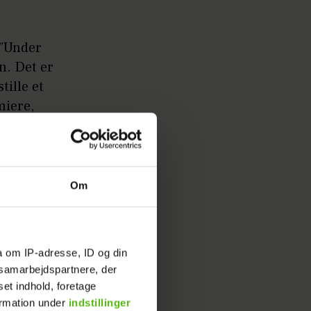
 ”Under
n. Det er
tille et
miere,
alent
r holdt
at det
Om
å mærke
 rørt. Men
a om IP-adresse, ID og din
s samarbejdspartnere, der
set indhold, foretage
ormation under
indstillinger