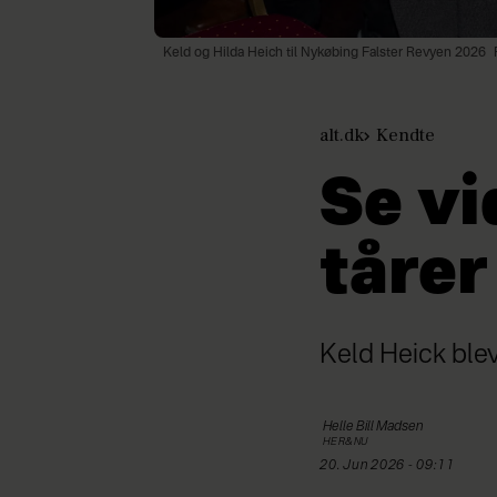
Keld og Hilda Heich til Nykøbing Falster Revyen 2026
alt.dk
Kendte
Se vi
tårer
Keld Heick blev
Helle Bill
Madsen
HER&NU
20. Jun 2026 - 09:11