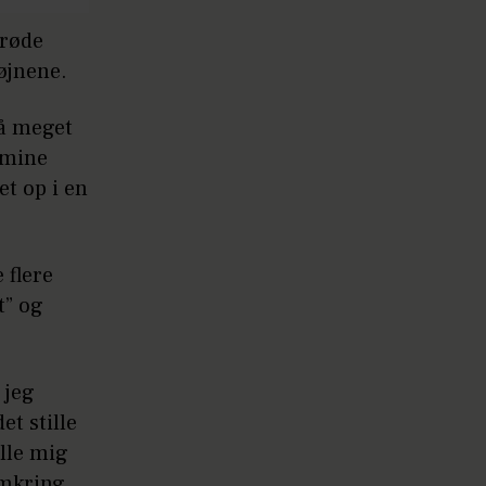
 røde
 øjnene.
Så meget
 mine
et op i en
 flere
t” og
 jeg
et stille
lle mig
omkring