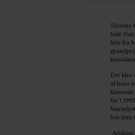
Tårerne f
hele Dan
hits fra 
grandpri
klassiker
Det blev 
af hans o
klassiske
for i 199
Marielyst
bor hun 
Artiklen 