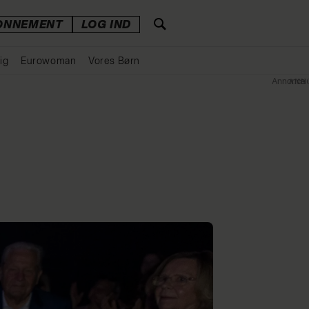
ONNEMENT
LOG IND
ig
Eurowoman
Vores Børn
Annonce