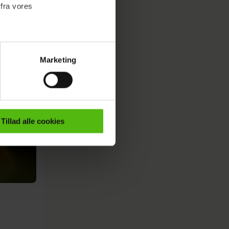
 fra vores
Marketing
ournalistisk indhold til dig.
emmeside. Vi indsamler data
er samt til brug for
ktioner i forbindelse med
Tillad alle cookies
e mere om vores brug af
 både