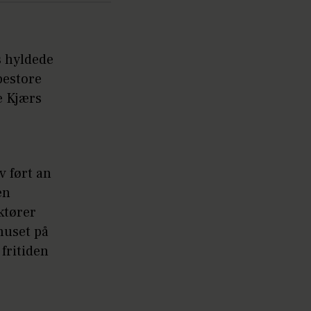
s hyldede
pestore
e Kjærs
v ført an
en
ktører
huset på
fritiden