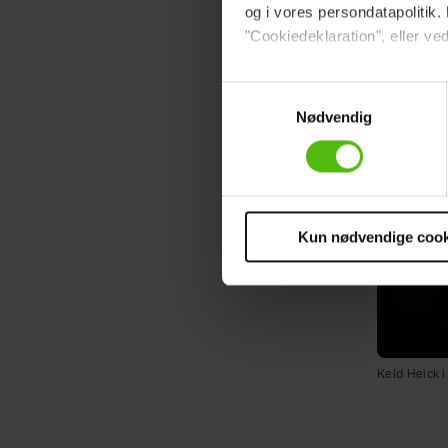
og i vores persondatapolitik. 
"Cookiedeklaration", eller ved
Dine valg anvendes på hele w
Samtykkevalg
Nødvendig
Vi ønsker dit samtykke til at 
Vi anvender egne cookies og c
om IP, ID og din browser for a
markedsføring, så vi kan opti
sociale medier.
Kun nødvendige cook
Du kan til enhver tid trække 
cookies, samarbejdspartnere 
vores
privatlivspolitik
og
co
Keld Heick i