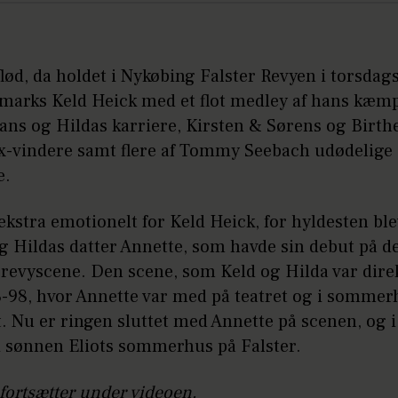
lød, da holdet i Nykøbing Falster Revyen i torsdag
marks Keld Heick med et flot medley af hans kæm
hans og Hildas karriere, Kirsten & Sørens og Birth
x-vindere samt flere af Tommy Seebach udødelige
e.
ekstra emotionelt for Keld Heick, for hyldesten ble
g Hildas datter Annette, som havde sin debut på d
 revyscene. Den scene, som Keld og Hilda var dire
3-98, hvor Annette var med på teatret og i sommer
. Nu er ringen sluttet med Annette på scenen, og i 
i sønnen Eliots sommerhus på Falster.
fortsætter under videoen.