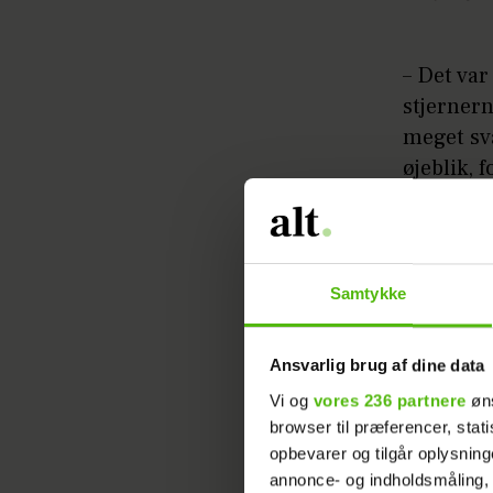
– Det var
stjernern
meget svæ
øjeblik, 
hvor hun 
– Min far
det fulds
Samtykke
pludseli
det, og j
Ansvarlig brug af dine data
hverken m
Vi og
vores 236 partnere
øns
browser til præferencer, stat
Artiklen 
opbevarer og tilgår oplysning
annonce- og indholdsmåling,