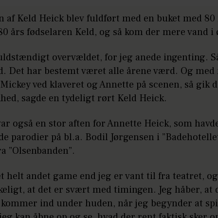
n af Keld Heick blev fuldført med en buket med 80
 80 års fødselaren Keld, og så kom der mere vand i
fuldstændigt overvældet, for jeg anede ingenting. 
d. Det har bestemt været alle årene værd. Og med
Mickey ved klaveret og Annette på scenen, så gik d
hed, sagde en tydeligt rørt Keld Heick.
ar også en stor aften for Annette Heick, som havde
e parodier på bl.a. Bodil Jørgensen i ”Badehotelle
ra ”Olsenbanden”.
et helt andet game end jeg er vant til fra teatret, og
keligt, at det er svært med timingen. Jeg håber, at d
t kommer ind under huden, når jeg begynder at spi
jeg kan åbne op og se, hvad der rent faktisk sker 