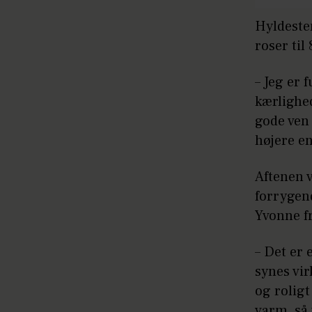
Hyldeste
roser til
– Jeg er 
kærlighe
gode ven 
højere en
Aftenen v
forrygend
Yvonne f
– Det er 
synes vir
og rolig
varm, så 