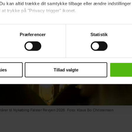
Du kan altid trække dit samtykke tilbage eller ændre indstillinger
 at trykke på "Privacy trigger" ikonet.
ebsitet.
Præferencer
Statistik
indsamle og bruge data for at kunne levere og finansiere relevant j
ookies fra tredjeparter til at at optimere dit besøg på vores hj
t sikre funktionalitet, generere statistik og huske dine præferenc
mere vores reklametiltag på sociale medier og til at vise dig fun
ies
Tillad valgte
dit samtykke tilbage via linket i vores cookiepolitik. Du kan læs
og behandling af dine personoplysninger i forbindelse hermed i
okiepolitik
.
 tårer til Nykøbing Falster Revyen 2026
Foto: Klaus Bo Christensen