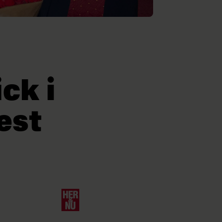
ck i
dest