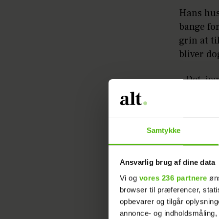
Hans hust
bange for
grin at t
bliver do
– Det, je
det enest
nogen ny
Samtykke
Læs ogs
I intervi
Ansvarlig brug af dine data
ofte optr
Vi og
vores 236 partnere
øns
møder et 
browser til præferencer, stat
opbevarer og tilgår oplysning
altså ikk
annonce- og indholdsmåling,