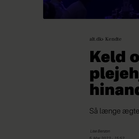
alt.dk
Kendte
Keld o
plejeh
hinan
Så længe ægtep
Lise
Benzon
5. Mar 2023 - 15:52