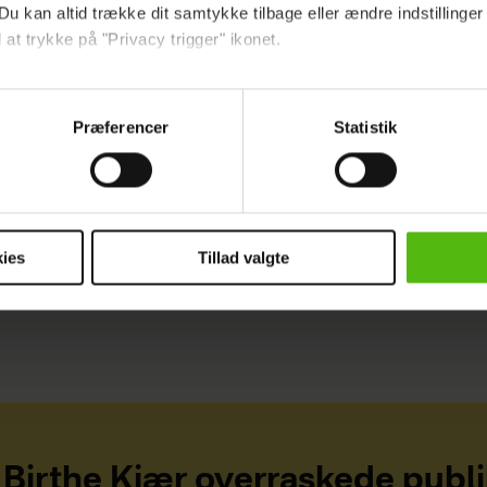
Du kan altid trække dit samtykke tilbage eller ændre indstillinger
å:
Linse Kesslers sidste farvel: Far er død
 at trykke på "Privacy trigger" ikonet.
ebsitet.
U
KELD HEICK
Præferencer
Statistik
indsamle og bruge data for at kunne levere og finansiere relevant j
ookies fra tredjeparter til at at optimere dit besøg på vores hj
t sikre funktionalitet, generere statistik og huske dine præferenc
mere vores reklametiltag på sociale medier og til at vise dig fun
ies
Tillad valgte
dit samtykke tilbage via linket i vores cookiepolitik. Du kan læs
og behandling af dine personoplysninger i forbindelse hermed i
okiepolitik
.
Birthe Kjær overraskede publ