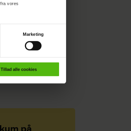
 fra vores
Marketing
ournalistisk indhold til dig.
emmeside. Vi indsamler data
er samt til brug for
ktioner i forbindelse med
Tillad alle cookies
e mere om vores brug af
 både
ikum på