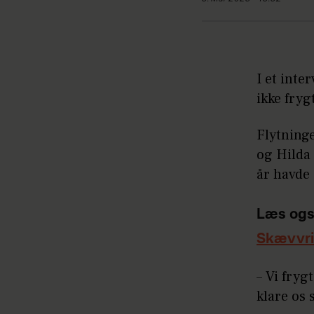
I et inte
ikke fry
Flytning
og Hilda 
år havde 
Læs ogs
Skævvri
– Vi fryg
klare os 