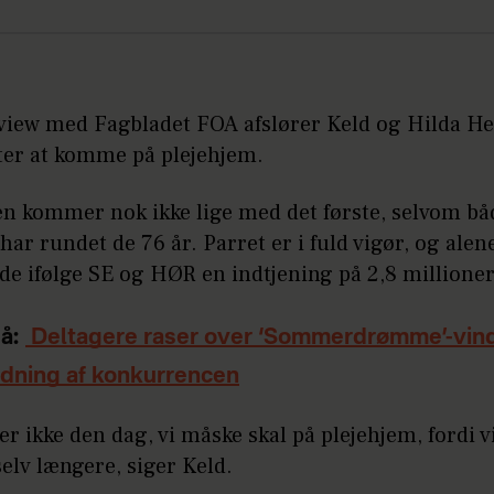
rview med Fagbladet FOA afslører Keld og Hilda Hei
gter at komme på plejehjem.
en kommer nok ikke lige med det første, selvom bå
har rundet de 76 år. Parret er i fuld vigør, og alen
de ifølge SE og HØR en indtjening på 2,8 millione
å:
Deltagere raser over ‘Sommerdrømme’-vind
dning af konkurrencen
ter ikke den dag, vi måske skal på plejehjem, fordi v
selv længere, siger Keld.