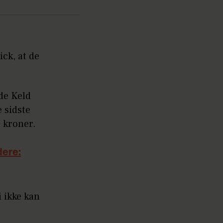
ck, at de
de Keld
e sidste
r kroner.
ere:
i ikke kan