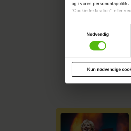
og i vores persondatapolitik. 
Læs ogs
"Cookiedeklaration", eller ved
Dine valg anvendes på hele w
Samtykkevalg
KENDTE
HEROGN
Nødvendig
Vi ønsker dit samtykke til at 
Vi anvender egne cookies og c
om IP, ID og din browser for a
markedsføring, så vi kan opti
sociale medier.
Kun nødvendige cook
Du kan til enhver tid trække 
cookies, samarbejdspartnere 
vores
privatlivspolitik
og
co