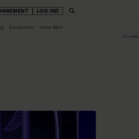
ONNEMENT
LOG IND
ig
Eurowoman
Vores Børn
Annonce