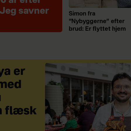
0 år efter
 Jeg savner
Simon fra
“Nybyggerne” efter
brud: Er flyttet hjem
a er
 med
u
n flæsk