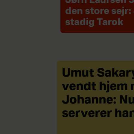
Jørn Laursen 5
den store sejr:
stadig Tarok
Umut Sakary
vendt hjem
Johanne: N
serverer ha