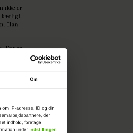
n ikke er
 kærligt
sen. Han
n. Det er
 gør
Om
ick, at de
 tilfælde
a om IP-adresse, ID og din
ter de
s samarbejdspartnere, der
set indhold, foretage
ormation under
indstillinger