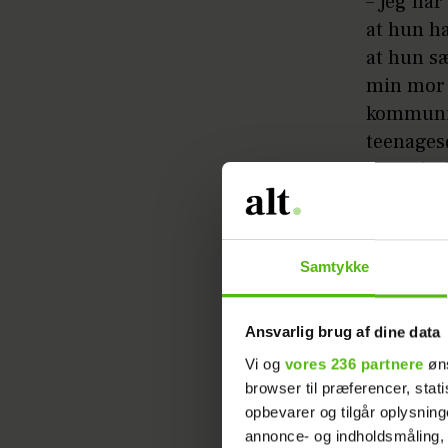
– Jeg har
at hun ha
at hun s
min mor 
kommunik
teenages
hver sit,
sommerfe
Læs ogs
Samtykke
– Lige nu
Ansvarlig brug af dine data
musikbra
Vi og
vores 236 partnere
øns
for det, 
browser til præferencer, stat
far er k
opbevarer og tilgår oplysning
annonce- og indholdsmåling,