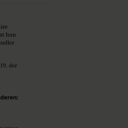
uise
 at hun
andler
19, der
deren: