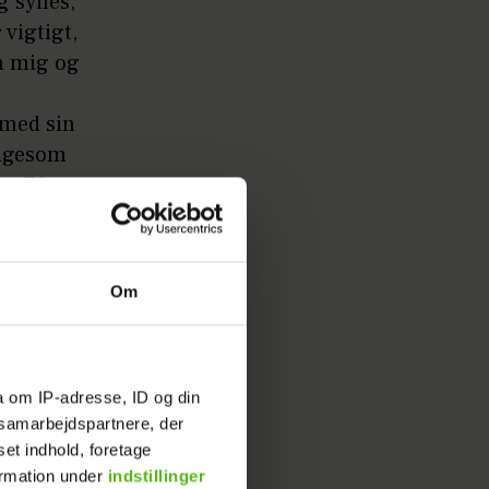
g synes,
 vigtigt,
m mig og
 med sin
ligesom
r. Efter
Om
r i
 meget
a om IP-adresse, ID og din
s, hvis
s samarbejdspartnere, der
set indhold, foretage
ormation under
indstillinger