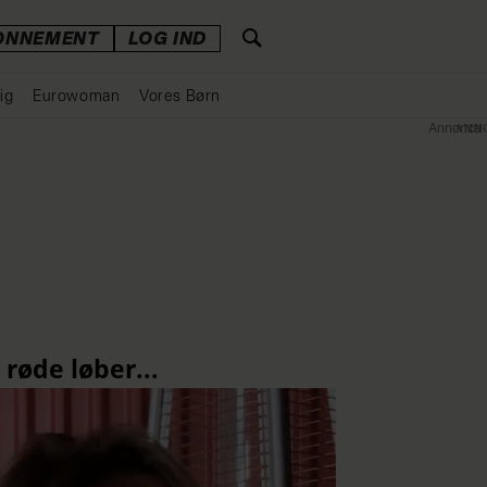
ONNEMENT
LOG IND
ig
Eurowoman
Vores Børn
Annonce