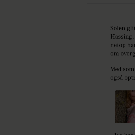
Solen gli
Hassing, 
netop har
om overg
Med som 
også opt