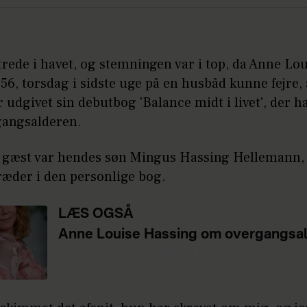
trede i havet, og stemningen var i top, da Anne Lo
56, torsdag i sidste uge på en husbåd kunne fejre,
 udgivet sin debutbog 'Balance midt i livet', der h
angsalderen.
gæst var hendes søn Mingus Hassing Hellemann, 
ræder i den personlige bog.
LÆS OGSÅ
Anne Louise Hassing om overgangsal
- Jeg var overvældet