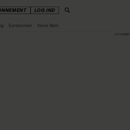
ONNEMENT
LOG IND
ig
Eurowoman
Vores Børn
Annonce