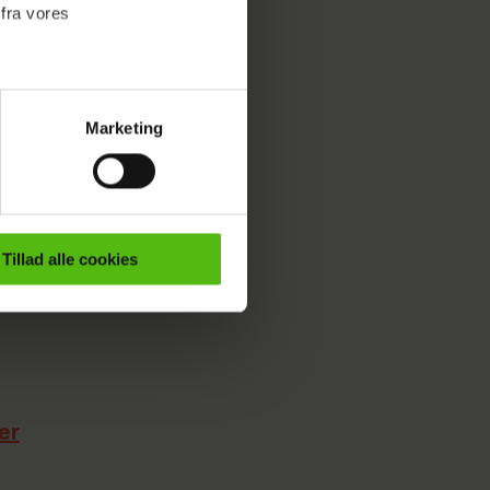
 fra vores
Marketing
ournalistisk indhold til dig.
emmeside. Vi indsamler data
er samt til brug for
ktioner i forbindelse med
Tillad alle cookies
e mere om vores brug af
 både
er