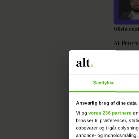
Vilde rea
At Peters
givet man
- Jeg får
(Amalie S
Samtykke
jeg har l
på, fortæ
Ansvarlig brug af dine data
Amalie ha
Vi og
vores 236 partnere
øns
Skelskov
browser til præferencer, stat
kærlighed
opbevarer og tilgår oplysning
annonce- og indholdsmåling,