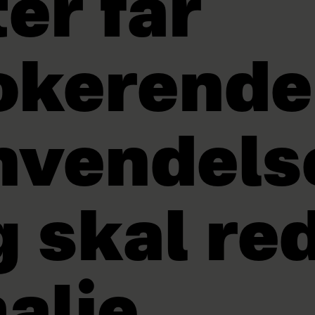
er får
okerende
nvendels
g skal re