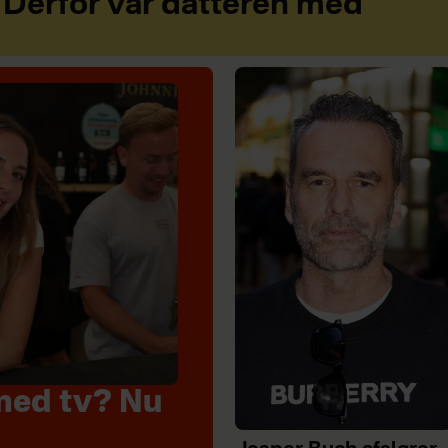
Derfor var datteren med
med tv? Nu