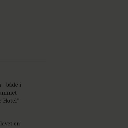
 - både i
rammet
 Hotel"
 lavet en