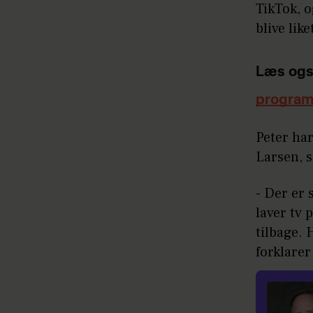
TikTok, o
blive lik
Læs ogs
progra
Peter har
Larsen, 
- Der er 
laver tv 
tilbage. 
forklarer