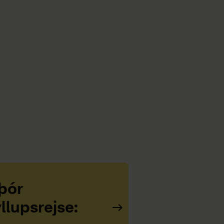
þór
llupsrejse: