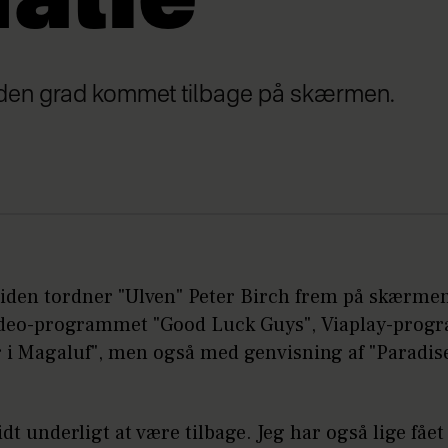
alie
 i den grad kommet tilbage på skærmen.
tiden tordner "Ulven" Peter Birch frem på skærmen
deo-programmet "Good Luck Guys", Viaplay-prog
i Magaluf", men også med genvisning af "Paradise
.
lidt underligt at være tilbage. Jeg har også lige fået