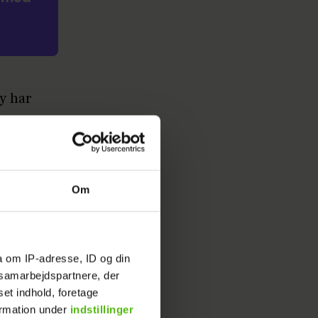
ay har
ie
e noget,
Om
er svare
el
a om IP-adresse, ID og din
aotiske
s samarbejdspartnere, der
set indhold, foretage
ormation under
indstillinger