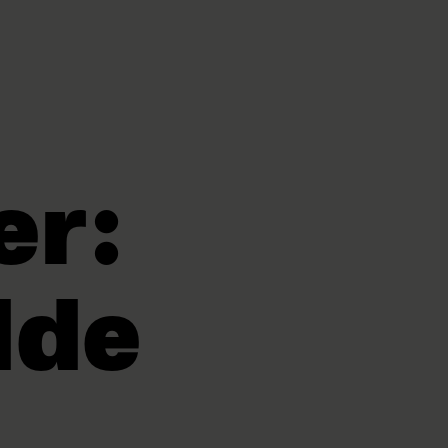
er:
dde