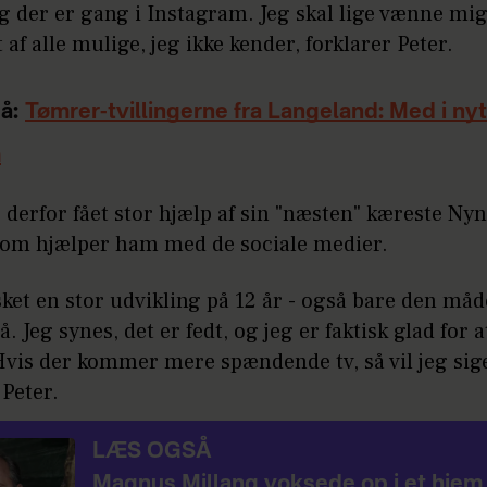
g der er gang i Instagram. Jeg skal lige vænne mig 
et af alle mulige, jeg ikke kender, forklarer Peter.
å:
Tømrer-tvillingerne fra Langeland: Med i nyt
m
 derfor fået stor hjælp af sin "næsten" kæreste Ny
som hjælper ham med de sociale medier.
sket en stor udvikling på 12 år - også bare den må
på. Jeg synes, det er fedt, og jeg er faktisk glad for 
Hvis der kommer mere spændende tv, så vil jeg sige
 Peter.
LÆS OGSÅ
Magnus Millang voksede op i et hje