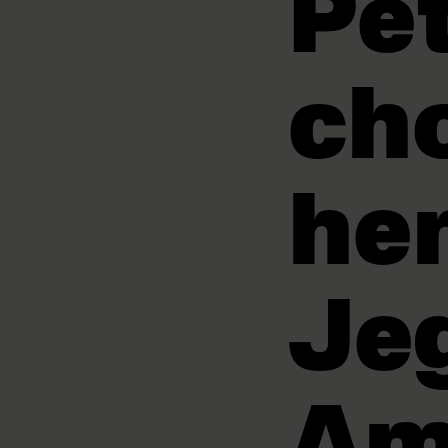
Pet
ch
he
Je