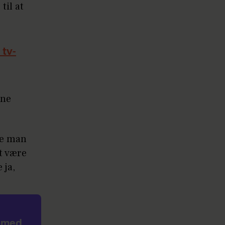
til at
 tv-
nne
de man
at være
 ja,
m med