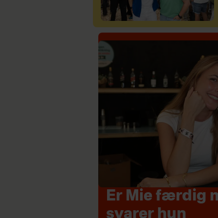
Er Mie færdig 
svarer hun