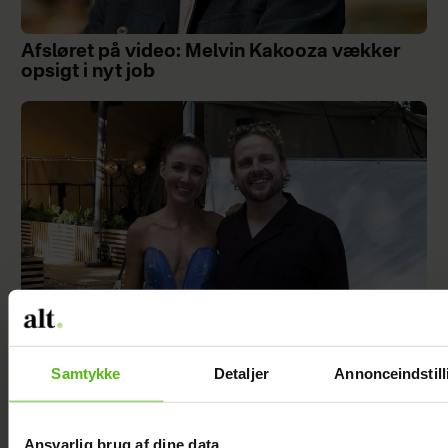
Afsløret på video: Melvin Kakooza vækker
opsigt i nyt job
Samtykke
Detaljer
Annonceindstill
Åbner op om hårdt år: "Det var ganske
forfærdeligt"
Ansvarlig brug af dine data