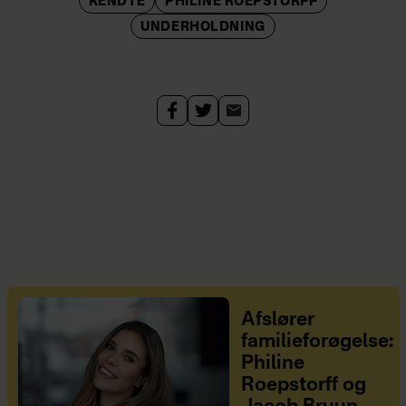
KENDTE
PHILINE ROEPSTORFF
UNDERHOLDNING
Afslører
familieforøgelse:
Philine
Roepstorff og