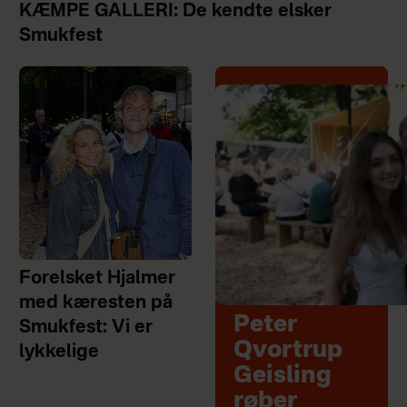
KÆMPE GALLERI: De kendte elsker
Smukfest
Forelsket Hjalmer
med kæresten på
Peter
Smukfest: Vi er
Qvortrup
lykkelige
Geisling
røber