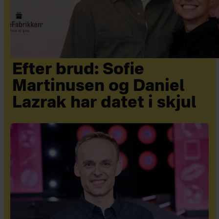
Efter brud: Sofie
Martinusen og Daniel
Lazrak har datet i skjul