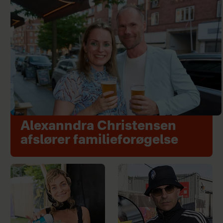
Alexanndra Christensen
afslører familieforøgelse