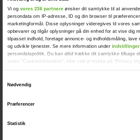
Kendt dansk influencer er død: Blev kun 27 år
Vi og
vores 236 partnere
ønsker dit samtykke til at anvend
persondata om IP-adresse, ID og din browser til præferencer, 
marketingformål. Disse oplysninger videregives til vores sa
opbevarer og tilgår oplysninger på din enhed for at vise dig 
tilpasset indhold, foretage annonce- og indholdsmåling, lav
Efter
og udvikle tjenester. Se mere information under
indstillinger
forlovelsesnyh
persondatapolitik. Du kan altid trække dit samtykke tilbage ell
ed: Kasper
vores "Cookiedeklaration", eller ved at trykke på "Privacy trig
Skak og Helena
Witt deler stor
Dine valg anvendes på hele websitet.
Samtykkevalg
babylykke
Nødvendig
Vi ønsker dit samtykke til at indsamle og bruge data for at k
relevant journalistisk indhold til dig.
Præferencer
Vi anvender egne cookies og cookies fra tredjeparter til at a
vores hjemmeside. Vi indsamler data om IP, ID og din browser 
generere statistik og huske dine præferencer samt til brug fo
Statistik
optimere vores reklametiltag på sociale medier og til at vise d
med sociale medier.