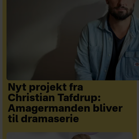
Nyt projekt fra
Christian Tafdrup:
Amagermanden bliver
til dramaserie