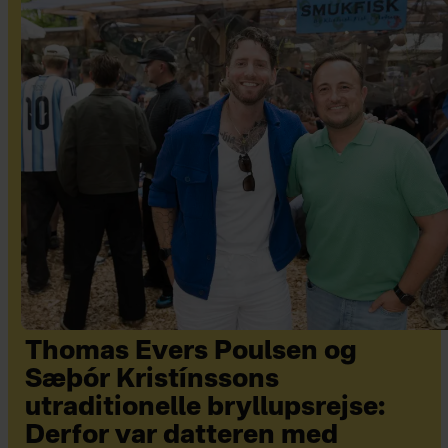
Thomas Evers Poulsen og
Sæþór Kristínssons
utraditionelle bryllupsrejse:
Derfor var datteren med