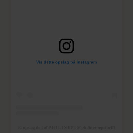
Vis dette opslag på Instagram
Et opslag delt af P H I L I N E P I (@philineroepstorff)