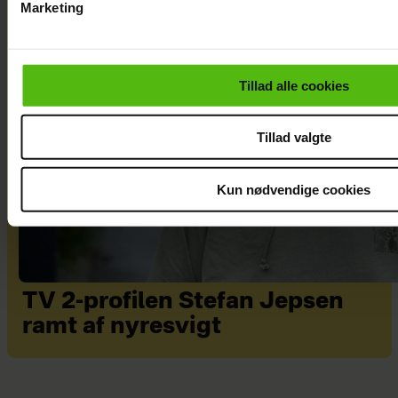
Marketing
Du kan til enhver tid trække dit samtykke tilbage via linket i 
læse mere om vores brug af cookies, samarbejdspartnere og
personoplysninger i forbindelse hermed i både
Tillad alle cookies
vores
privatlivspolitik
og
cookiepolitik
.
Tillad valgte
Kun nødvendige cookies
TV 2-profilen Stefan Jepsen
ramt af nyresvigt