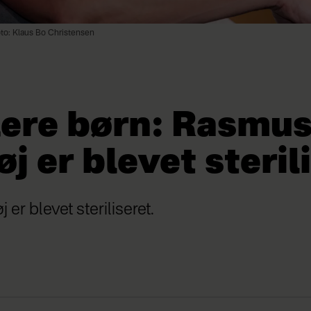
to: Klaus Bo Christensen
lere børn: Rasmu
j er blevet steril
er blevet steriliseret.