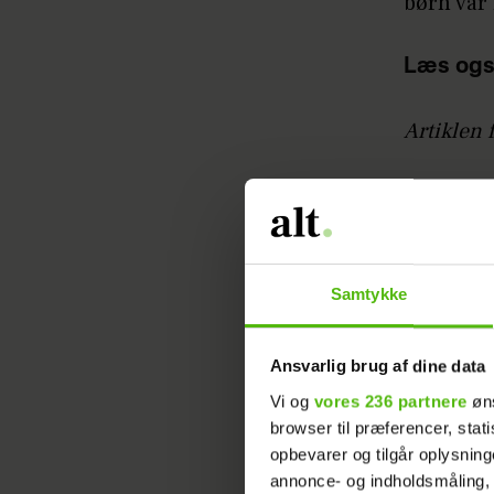
børn var
Læs ogs
Artiklen 
Parret h
kom deres
flere bør
Samtykke
I juli 20
Ansvarlig brug af dine data
- Indgreb
Vi og
vores 236 partnere
øns
det gjord
browser til præferencer, stat
gik fint 
opbevarer og tilgår oplysning
det pleje
annonce- og indholdsmåling,