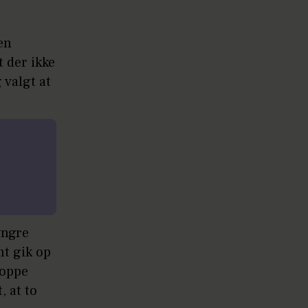
en
t der ikke
 valgt at
yngre
t gik op
roppe
 at to