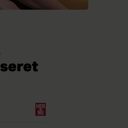
s
iseret