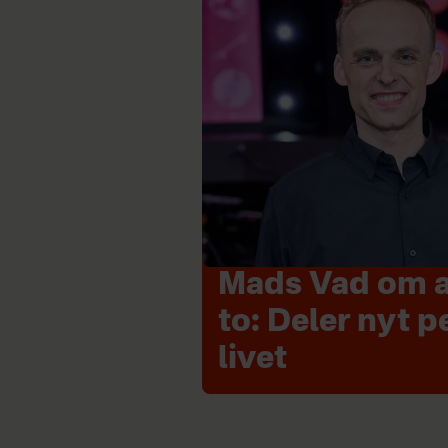
Mads Vad om at
to: Deler nyt p
livet