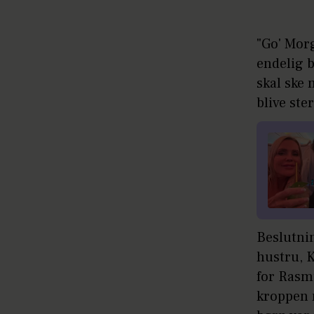
"Go' Mor
endelig b
skal ske 
blive ster
Beslutni
hustru, 
for Rasmu
kroppen 