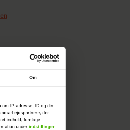
sen
er 2023
at få
Om
t med, at
a om IP-adresse, ID og din
men det
s samarbejdspartnere, der
ret, som
set indhold, foretage
ormation under
indstillinger