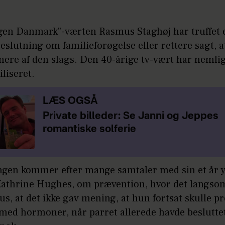
gen Danmark"-værten Rasmus Staghøj har truffet 
eslutning om familieforøgelse eller rettere sagt, a
mere af den slags. Den 40-årige tv-vært har nemlig
iliseret.
LÆS OGSÅ
Private billeder: Se Janni og Jeppes
romantiske solferie
ngen kommer efter mange samtaler med sin et år 
Kathrine Hughes, om prævention, hvor det langsom
s, at det ikke gav mening, at hun fortsat skulle p
med hormoner, når parret allerede havde besluttet,