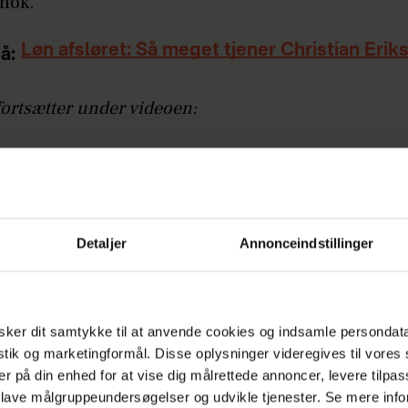
 nok.
Løn afsløret: Så meget tjener Christian Erik
å:
fortsætter under videoen:
ar sammen sønnen Charlie på fire år, og i decemb
 anden søn til verden, og nu har de besluttet ikke 
n.
Detaljer
Annonceindstillinger
25 fik Rasmus derfor foretaget indgrebet.
et var stort set smertefrit. Jeg havde faktisk regne
ker dit samtykke til at anvende cookies og indsamle persondat
e mere ondt. Jeg var selvfølgelig øm nogle dage, 
istik og marketingformål. Disse oplysninger videregives til vore
med mild smertestillende. Efterfølgende har alt væ
er på din enhed for at vise dig målrettede annoncer, levere tilpas
r, fortæller han i et interview til
Jyllands-Posten
.
 lave målgruppeundersøgelser og udvikle tjenester. Se mere inf