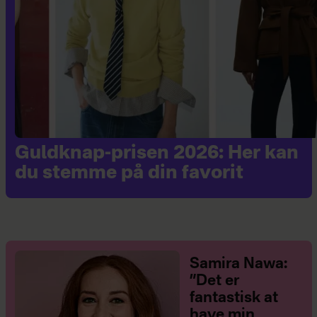
Guldknap-prisen 2026: Her kan
du stemme på din favorit
Samira Nawa:
”Det er
fantastisk at
have min