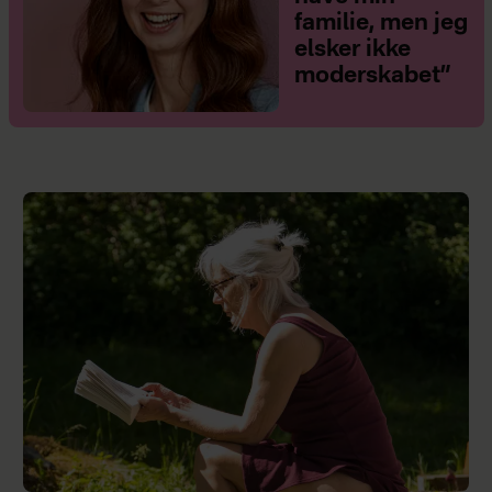
familie, men jeg
elsker ikke
moderskabet”