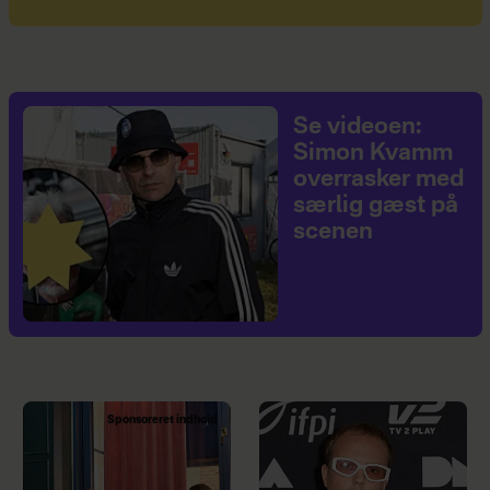
Se videoen:
Simon Kvamm
overrasker med
særlig gæst på
scenen
Sponsoreret indhold