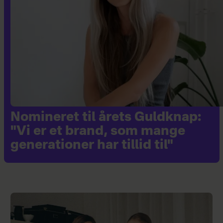
Nomineret til årets Guldknap:
"Vi er et brand, som mange
generationer har tillid til"