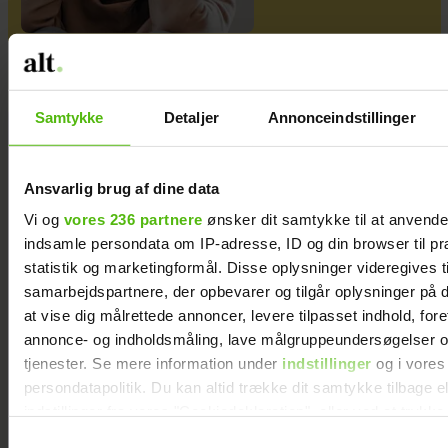
Samtykke
Detaljer
Annonceindstillinger
Ansvarlig brug af dine data
Vi og
vores 236 partnere
ønsker dit samtykke til at anvend
indsamle persondata om IP-adresse, ID og din browser til pr
statistik og marketingformål. Disse oplysninger videregives t
samarbejdspartnere, der opbevarer og tilgår oplysninger på d
at vise dig målrettede annoncer, levere tilpasset indhold, for
annonce- og indholdsmåling, lave målgruppeundersøgelser o
tjenester. Se mere information under
indstillinger
og i vores
persondatapolitik. Du kan altid trække dit samtykke tilbage e
indstillinger fra vores "Cookiedeklaration", eller ved at trykk
trigger" ikonet.
Samtykkevalg