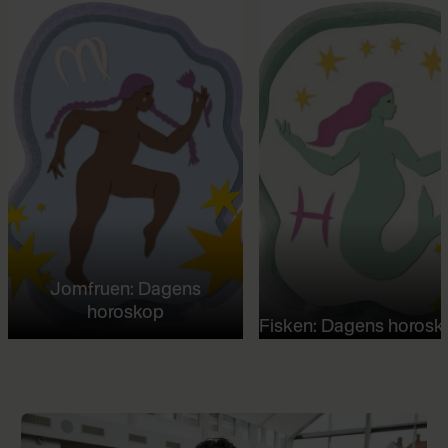
Jomfruen: Dagens
horoskop
Fisken: Dagens horosk