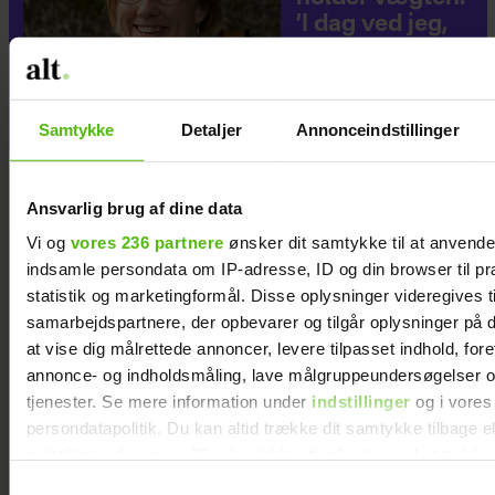
’I dag ved jeg,
hvorfor jeg blev
så overvægtig’
Samtykke
Detaljer
Annonceindstillinger
Ansvarlig brug af dine data
Vi og
vores 236 partnere
ønsker dit samtykke til at anvend
indsamle persondata om IP-adresse, ID og din browser til pr
statistik og marketingformål. Disse oplysninger videregives t
samarbejdspartnere, der opbevarer og tilgår oplysninger på d
at vise dig målrettede annoncer, levere tilpasset indhold, for
annonce- og indholdsmåling, lave målgruppeundersøgelser o
tjenester. Se mere information under
indstillinger
og i vores
persondatapolitik. Du kan altid trække dit samtykke tilbage e
indstillinger fra vores "Cookiedeklaration", eller ved at trykk
trigger" ikonet.
Samtykkevalg