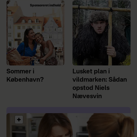
Sponsoreret indhold
Sommer i
Lusket plan i
København?
vildmarken: Sådan
opstod Niels
Nævesvin