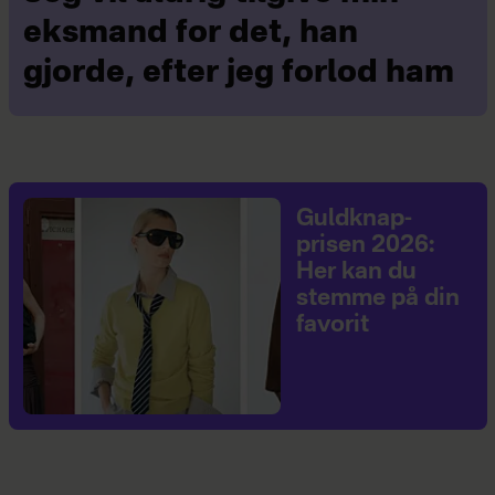
eksmand for det, han
gjorde, efter jeg forlod ham
Guldknap-
prisen 2026:
Her kan du
stemme på din
favorit