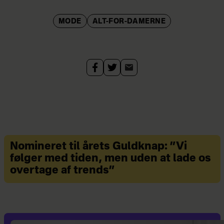
MODE
ALT-FOR-DAMERNE
Nomineret til årets Guldknap: ”Vi
følger med tiden, men uden at lade os
overtage af trends”