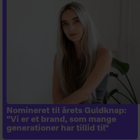
Nomineret til årets Guldknap:
"Vi er et brand, som mange
generationer har tillid til"