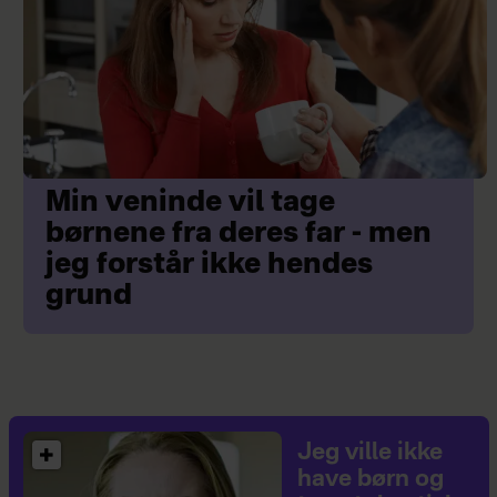
Min veninde vil tage
børnene fra deres far - men
jeg forstår ikke hendes
grund
Jeg ville ikke
have børn og