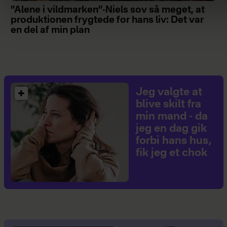
”Alene i vildmarken”-Niels sov så meget, at
produktionen frygtede for hans liv: Det var
en del af min plan
Jeg valgte at
blive skilt fra
min mand - da
jeg en dag gik
forbi hans hus,
fik jeg et chok