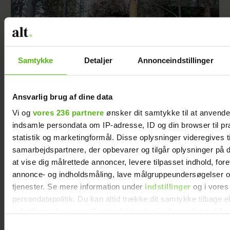
Samtykke
Detaljer
Annonceindstillinger
Ansvarlig brug af dine data
Vi og
vores 236 partnere
ønsker dit samtykke til at anvend
Lusket plan i vildmarken: Sådan opstod Niels
indsamle persondata om IP-adresse, ID og din browser til pr
Nævesvin
statistik og marketingformål. Disse oplysninger videregives t
samarbejdspartnere, der opbevarer og tilgår oplysninger på d
at vise dig målrettede annoncer, levere tilpasset indhold, for
annonce- og indholdsmåling, lave målgruppeundersøgelser o
tjenester. Se mere information under
indstillinger
og i vores
persondatapolitik. Du kan altid trække dit samtykke tilbage e
indstillinger fra vores "Cookiedeklaration", eller ved at trykk
trigger" ikonet.
Samtykkevalg