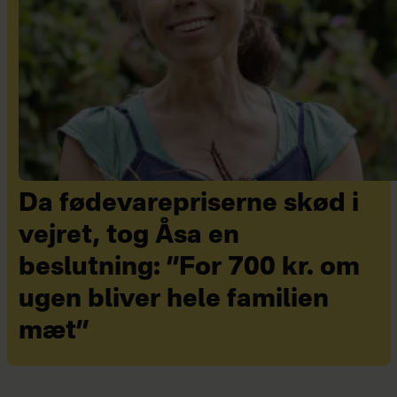
Da fødevarepriserne skød i
vejret, tog Åsa en
beslutning: ”For 700 kr. om
ugen bliver hele familien
mæt”