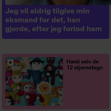
Jeg vil aldrig tilgive min
eksmand for det, han
gjorde, efter jeg forlod ham
Hækl selv de
12 stjernetegn