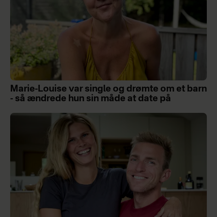
Marie-Louise var single og drømte om et barn
- så ændrede hun sin måde at date på