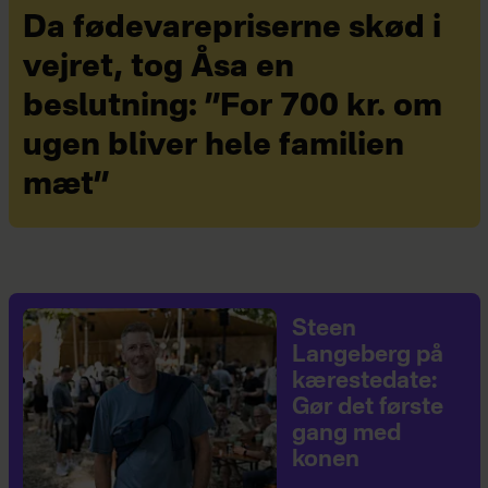
Da fødevarepriserne skød i
vejret, tog Åsa en
beslutning: ”For 700 kr. om
ugen bliver hele familien
mæt”
Steen
Langeberg på
kærestedate:
Gør det første
gang med
konen