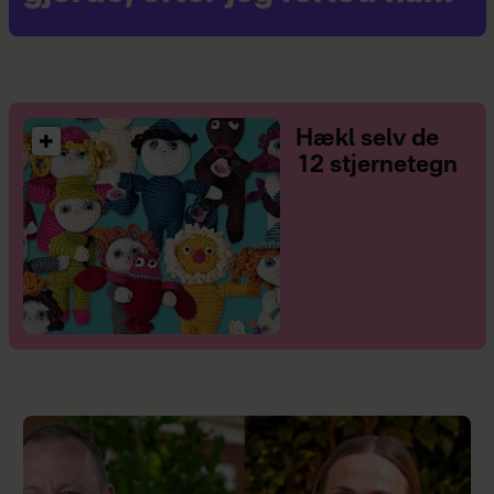
Hækl selv de
12 stjernetegn