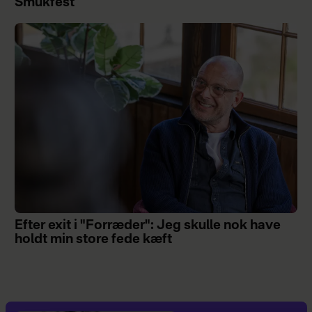
Smukfest
Efter exit i "Forræder": Jeg skulle nok have
holdt min store fede kæft