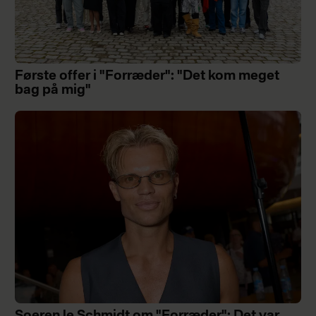
Første offer i "Forræder": "Det kom meget
bag på mig"
Soeren le Schmidt om "Forræder": Det var