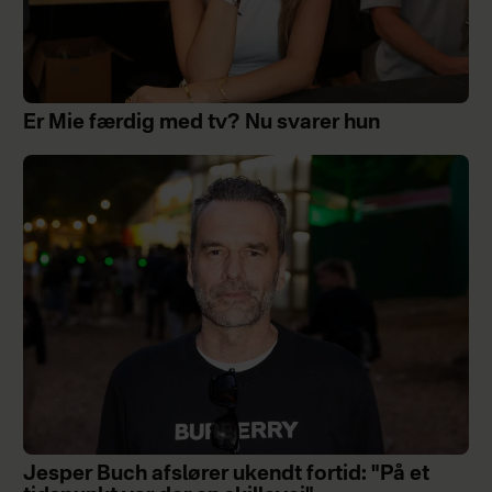
Er Mie færdig med tv? Nu svarer hun
Jesper Buch afslører ukendt fortid: "På et