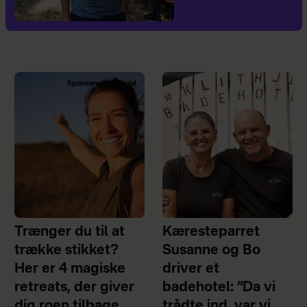
Sponsoreret indhold
Trænger du til at
Kæresteparret
trække stikket?
Susanne og Bo
Her er 4 magiske
driver et
retreats, der giver
badehotel: ”Da vi
dig roen tilbage
trådte ind, var vi