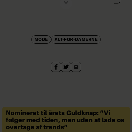
MODE
ALT-FOR-DAMERNE
Nomineret til årets Guldknap: ”Vi
følger med tiden, men uden at lade os
overtage af trends”