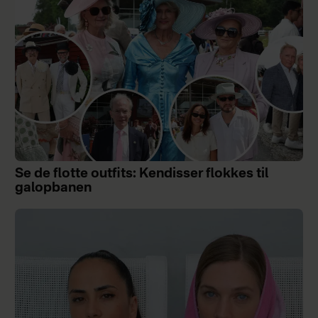
Se de flotte outfits: Kendisser flokkes til
galopbanen