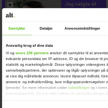
Jeg valgte at
blive skilt fra
min mand - da
jeg en dag gik
forbi hans hus,
Samtykke
Detaljer
Annonceindstillinger
fik jeg et chok
Ansvarlig brug af dine data
Vi og
vores 236 partnere
ønsker dit samtykke til at anvend
indsamle persondata om IP-adresse, ID og din browser til pr
statistik og marketingformål. Disse oplysninger videregives t
samarbejdspartnere, der opbevarer og tilgår oplysninger på d
at vise dig målrettede annoncer, levere tilpasset indhold, for
annonce- og indholdsmåling, lave målgruppeundersøgelser o
tjenester. Se mere information under
indstillinger
og i vores
persondatapolitik. Du kan altid trække dit samtykke tilbage e
indstillinger fra vores "Cookiedeklaration", eller ved at trykk
trigger" ikonet.
Samtykkevalg