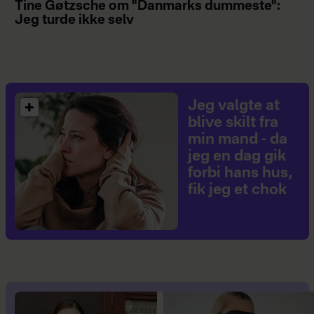
Tine Gøtzsche om "Danmarks dummeste":
Jeg turde ikke selv
Jeg valgte at
blive skilt fra
min mand - da
jeg en dag gik
forbi hans hus,
fik jeg et chok