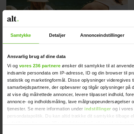
Samtykke
Detaljer
Annonceindstillinger
Ansvarlig brug af dine data
Vi og
vores 236 partnere
ønsker dit samtykke til at anvend
indsamle persondata om IP-adresse, ID og din browser til pr
statistik og marketingformål. Disse oplysninger videregives t
Uld til varmere dage
samarbejdspartnere, der opbevarer og tilgår oplysninger på d
at vise dig målrettede annoncer, levere tilpasset indhold, for
annonce- og indholdsmåling, lave målgruppeundersøgelser o
tjenester. Se mere information under
indstillinger
og i vores
persondatapolitik. Du kan altid trække dit samtykke tilbage e
indstillinger fra vores "Cookiedeklaration", eller ved at trykk
trigger" ikonet.
Samtykkevalg