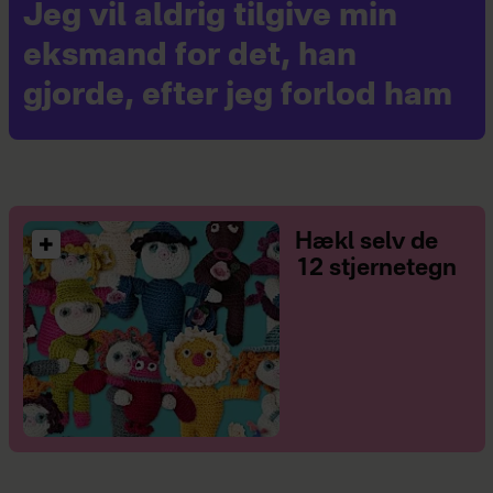
Jeg vil aldrig tilgive min
eksmand for det, han
gjorde, efter jeg forlod ham
Hækl selv de
12 stjernetegn