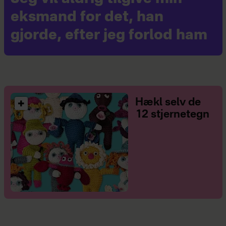
eksmand for det, han
gjorde, efter jeg forlod ham
Hækl selv de
12 stjernetegn