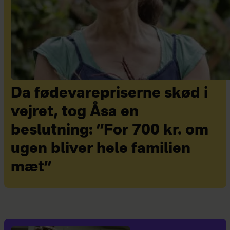
Da fødevarepriserne skød i
vejret, tog Åsa en
beslutning: ”For 700 kr. om
ugen bliver hele familien
mæt”