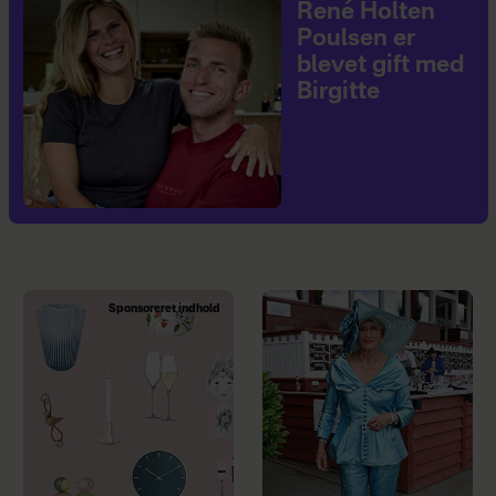
René Holten
Poulsen er
blevet gift med
Birgitte
Sponsoreret indhold