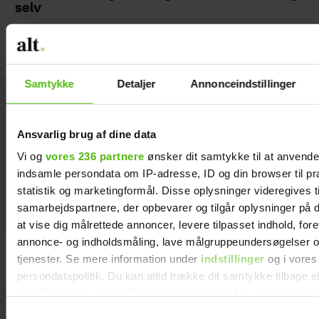
selv
Samtykke
Detaljer
Annonceindstillinger
Jeg valgte at
blive skilt fra
min mand - da
Ansvarlig brug af dine data
jeg en dag gik
Vi og
vores 236 partnere
ønsker dit samtykke til at anvend
forbi hans hus,
indsamle persondata om IP-adresse, ID og din browser til pr
fik jeg et chok
statistik og marketingformål. Disse oplysninger videregives t
samarbejdspartnere, der opbevarer og tilgår oplysninger på d
at vise dig målrettede annoncer, levere tilpasset indhold, for
annonce- og indholdsmåling, lave målgruppeundersøgelser o
tjenester. Se mere information under
indstillinger
og i vores
persondatapolitik. Du kan altid trække dit samtykke tilbage e
indstillinger fra vores "Cookiedeklaration", eller ved at trykk
trigger" ikonet.
Samtykkevalg