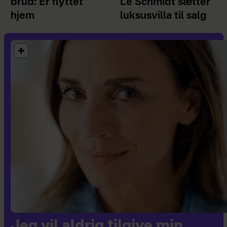
brud: Er flyttet
Le Schmidt sætter
hjem
luksusvilla til salg
Jeg vil aldrig tilgive min