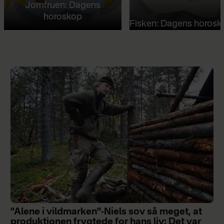
Jomfruen: Dagens
horoskop
Fisken: Dagens horosk
”Alene i vildmarken”-Niels sov så meget, at
produktionen frygtede for hans liv: Det var