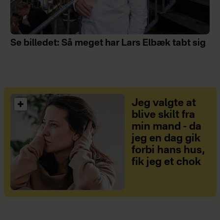
Se billedet: Så meget har Lars Elbæk tabt sig
Jeg valgte at
blive skilt fra
min mand - da
jeg en dag gik
forbi hans hus,
fik jeg et chok