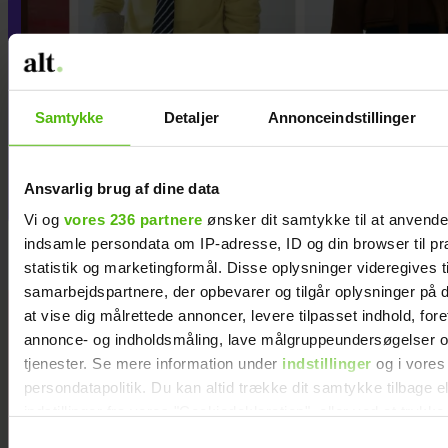
Samtykke
Detaljer
Annonceindstillinger
Guldknap-prisen 2026: Her kan
du stemme på din favorit
Ansvarlig brug af dine data
Vi og
vores 236 partnere
ønsker dit samtykke til at anvend
indsamle persondata om IP-adresse, ID og din browser til pr
statistik og marketingformål. Disse oplysninger videregives t
samarbejdspartnere, der opbevarer og tilgår oplysninger på d
at vise dig målrettede annoncer, levere tilpasset indhold, for
Samira Nawa:
annonce- og indholdsmåling, lave målgruppeundersøgelser o
”Det er
tjenester. Se mere information under
indstillinger
og i vores
fantastisk at
persondatapolitik. Du kan altid trække dit samtykke tilbage e
have min
indstillinger fra vores "Cookiedeklaration", eller ved at trykk
familie, men jeg
trigger" ikonet.
elsker ikke
Samtykkevalg