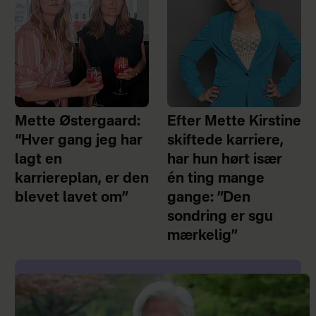
Mette Østergaard:
Efter Mette Kirstine
“Hver gang jeg har
skiftede karriere,
lagt en
har hun hørt især
karriereplan, er den
én ting mange
blevet lavet om”
gange: ”Den
sondring er sgu
mærkelig”