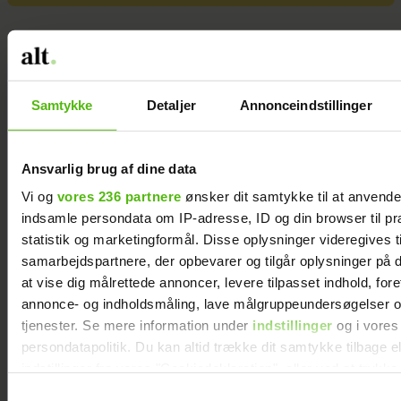
Samtykke
Detaljer
Annonceindstillinger
Ansvarlig brug af dine data
Vi og
vores 236 partnere
ønsker dit samtykke til at anvend
indsamle persondata om IP-adresse, ID og din browser til pr
statistik og marketingformål. Disse oplysninger videregives t
samarbejdspartnere, der opbevarer og tilgår oplysninger på d
at vise dig målrettede annoncer, levere tilpasset indhold, for
annonce- og indholdsmåling, lave målgruppeundersøgelser o
tjenester. Se mere information under
indstillinger
og i vores
persondatapolitik. Du kan altid trække dit samtykke tilbage e
indstillinger fra vores "Cookiedeklaration", eller ved at trykk
trigger" ikonet.
Samtykkevalg
At råbe og banke i bordet