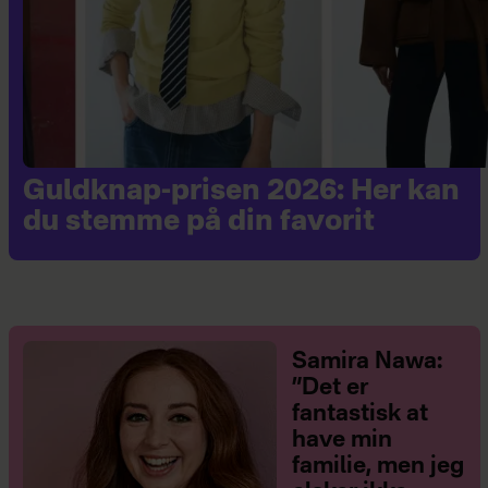
Guldknap-prisen 2026: Her kan
du stemme på din favorit
Samira Nawa:
”Det er
fantastisk at
have min
familie, men jeg