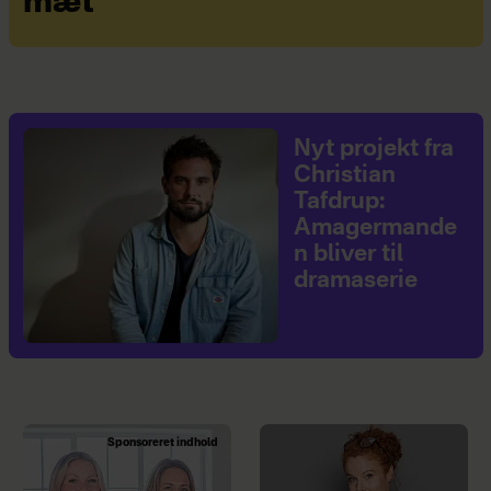
mæt”
Nyt projekt fra
Christian
Tafdrup:
Amagermande
n bliver til
dramaserie
Sponsoreret indhold