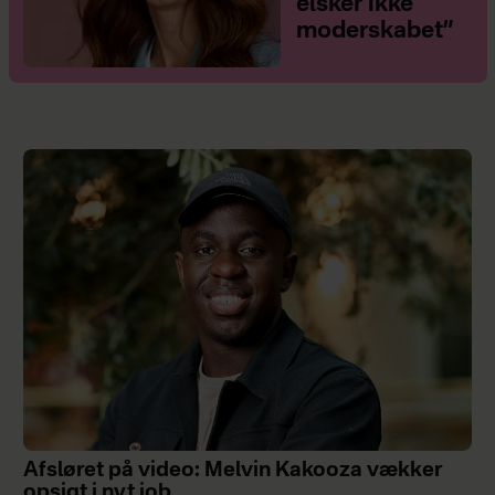
elsker ikke
moderskabet”
Afsløret på video: Melvin Kakooza vækker
opsigt i nyt job