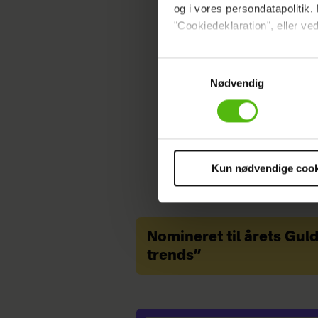
og i vores persondatapolitik. 
"Cookiedeklaration", eller ved
Dine valg anvendes på hele w
MODE
ALT-F
Samtykkevalg
Nødvendig
Vi ønsker dit samtykke til at 
Vi anvender egne cookies og c
om IP, ID og din browser for a
markedsføring, så vi kan opti
sociale medier.
Kun nødvendige cook
Du kan til enhver tid trække 
cookies, samarbejdspartnere 
vores
privatlivspolitik
og
co
Nomineret til årets Gul
trends”