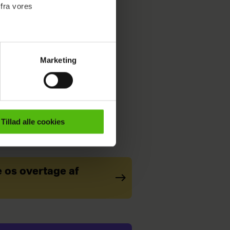
 fra vores
Marketing
ournalistisk indhold til dig.
emmeside. Vi indsamler data
er samt til brug for
ktioner i forbindelse med
Tillad alle cookies
e mere om vores brug af
 både
e os overtage af