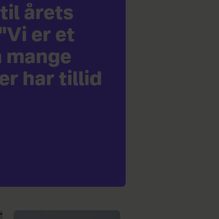
il årets
Vi er et
m mange
r har tillid