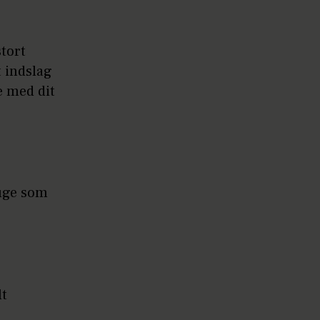
stort
t indslag
e med dit
ruge som
lt