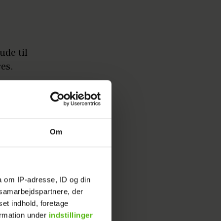
ude til
res.
Om
a om IP-adresse, ID og din
s samarbejdspartnere, der
set indhold, foretage
ormation under
indstillinger