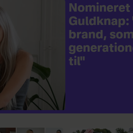
Nomineret t
Guldknap: "
brand, so
generatione
til"