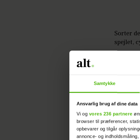
Sorter de
spejlet, 
Samtykke
Dit
Har
Ansvarlig brug af dine data
ger
Vi og
vores 236 partnere
øns
browser til præferencer, stat
opbevarer og tilgår oplysning
annonce- og indholdsmåling,