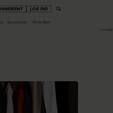
ONNEMENT
LOG IND
ig
Eurowoman
Vores Børn
Annonce