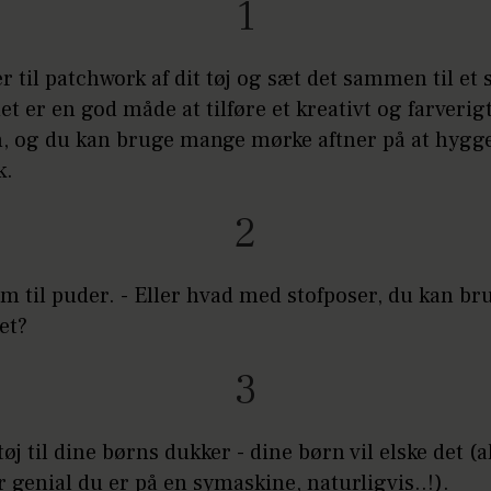
1
r til patchwork af dit tøj og sæt det sammen til et 
et er en god måde at tilføre et kreativt og farverig
em, og du kan bruge mange mørke aftner på at hygg
k.
2
om til puder. - Eller hvad med stofposer, du kan b
et?
3
øj til dine børns dukker - dine børn vil elske det (a
r genial du er på en symaskine, naturligvis..!).