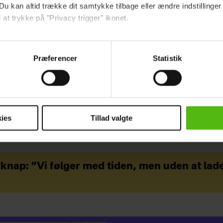
Du kan altid trække dit samtykke tilbage eller ændre indstillinger
 at trykke på "Privacy trigger" ikonet.
ebsitet.
OR-DAMERNE
Præferencer
Statistik
indsamle og bruge data for at kunne levere og finansiere relevant j
ookies fra tredjeparter til at at optimere dit besøg på vores hj
t sikre funktionalitet, generere statistik og huske dine præferenc
mere vores reklametiltag på sociale medier og til at vise dig fun
ies
Tillad valgte
dit samtykke tilbage via linket i vores cookiepolitik. Du kan læs
og behandling af dine personoplysninger i forbindelse hermed i
okiepolitik
.
dknap: ”Vi følger med tiden, men uden at lad