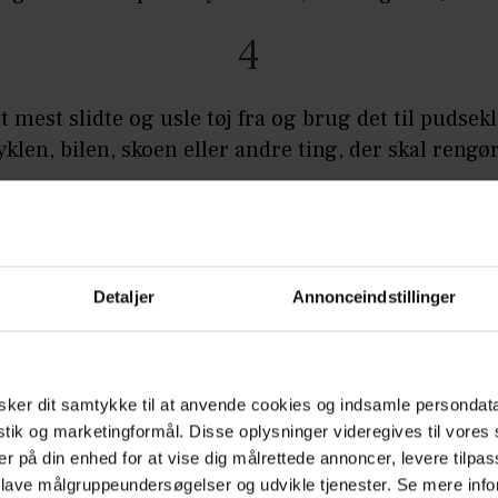
4
t mest slidte og usle tøj fra og brug det til pudsekl
cyklen, bilen, skoen eller andre ting, der skal rengø
Detaljer
Annonceindstillinger
 tip
 du genbrugt dit tøj på en smart måde, så hører vi
ne fra dig her. Skriv og fortæl!
ker dit samtykke til at anvende cookies og indsamle persondat
istik og marketingformål. Disse oplysninger videregives til vore
er på din enhed for at vise dig målrettede annoncer, levere tilpas
 lave målgruppeundersøgelser og udvikle tjenester. Se mere inf