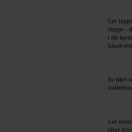
Lav lappe
tæppe – d
i dit hj
håndvær
Sy tøjet 
indkøbsn
Lav minit
efter hvo