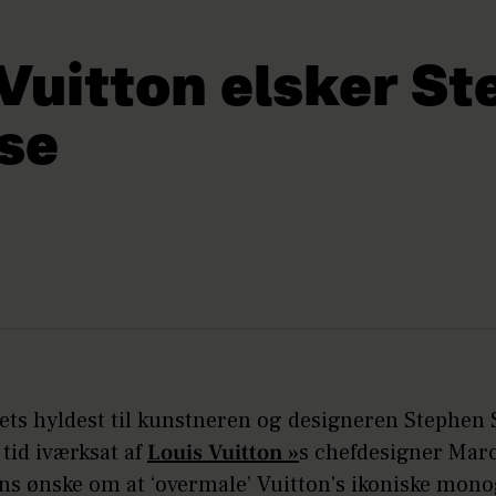
 Vuitton elsker S
se
ts hyldest til kunstneren og designeren Stephen
n tid iværksat af
Louis Vuitton »
s chefdesigner Mar
ans ønske om at ‘overmale’ Vuitton's ikoniske mon