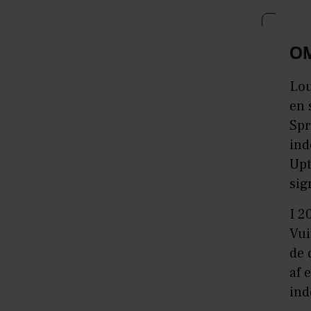
OM
Lou
en 
Spr
ind
Upt
sig
I 2
Vui
de 
af 
ind