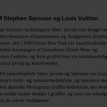
 Stephen Sprouse og Louis Vuitton
is Vuitton chefdesigner Marc Jacobs har længe væ
stor beundrer af kunstneren og designeren Steph
ouse, der i 1980'ernes New York var banebrydende
enfor foreningen af Downtown Street Wear og
own Fashion, og hvis grafitti blev en umiskendeli
natur på tøj og kunstværker.
001 samarbejdede Marc Jacobs og Sprouse om Lou
tton's forår- og sommerkollektion, og sammen sk
den ikoniske Monogram Graffiti kollektion, der bes
en række tasker dækket i graffiti, og som var udsolg
en de nåede butikkerne.