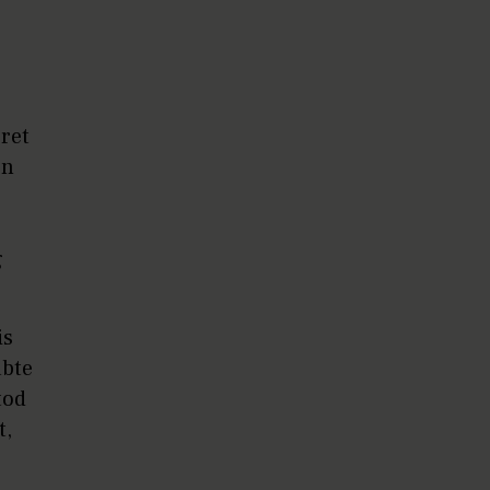
ret
en
g
is
abte
tod
t,