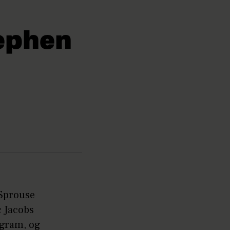
tephen
 Sprouse
c Jacobs
ogram, og