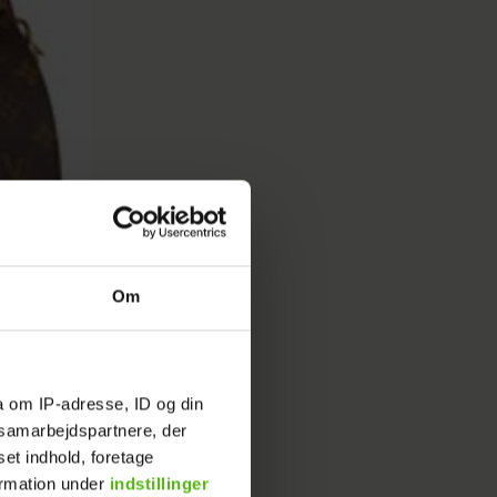
Om
a om IP-adresse, ID og din
s samarbejdspartnere, der
set indhold, foretage
ormation under
indstillinger