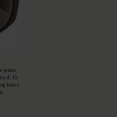
e jeans,
ra d. 15.
dog kun i
an