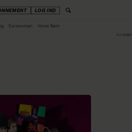
ONNEMENT
LOG IND
ig
Eurowoman
Vores Børn
Annonce