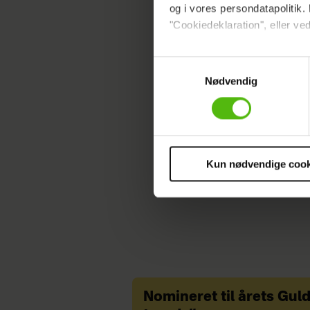
og i vores persondatapolitik. 
"Cookiedeklaration", eller ved
The Swar
Dine valg anvendes på hele w
Samtykkevalg
+
Se alle de
Nødvendig
Vi ønsker dit samtykke til at 
Vi anvender egne cookies og c
om IP, ID og din browser for a
EUROWOMA
markedsføring, så vi kan opti
sociale medier.
Kun nødvendige cook
Du kan til enhver tid trække 
cookies, samarbejdspartnere 
vores
privatlivspolitik
og
co
Nomineret til årets Gul