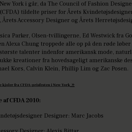
 New York i går, da The Council of Fashion Designe
CFDA) tildelte priser for Årets Kvindetøjsdesigne
, Årets Accessory Designer og Årets Herretøjsdesi
sica Parker, Olsen-tvillingerne, Ed Westwick fra Go
en Alexa Chung troppede alle op på den røde løber 
største talenter indenfor amerikansk mode, naturli
ukke kreationer fra hovedsageligt amerikanske de
el Kors, Calvin Klein, Phillip Lim og Zac Posen.
»
te kjoler fra CFDA-prisfesten i New York
 af CFDA 2010:
indetøjsdesigner Designer: Marc Jacobs
essory Designer: Alexis Bittar