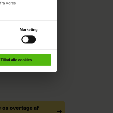
 fra vores
Marketing
ournalistisk indhold til dig.
emmeside. Vi indsamler data
er samt til brug for
ktioner i forbindelse med
Tillad alle cookies
e mere om vores brug af
 både
e os overtage af