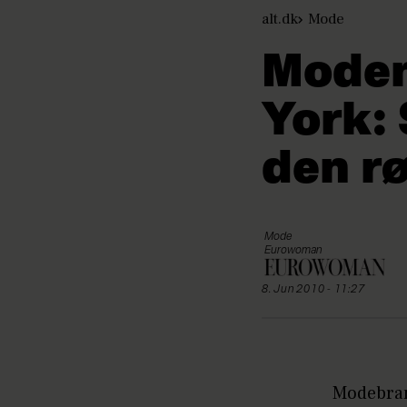
alt.dk
Mode
Moden
York: 
den r
Mode
Eurowoman
8. Jun 2010 - 11:27
Modebran