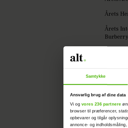
Årets He
Årets Int
Burberr
The Swaro
Wu
The Swar
Samtykke
Ansvarlig brug af dine data
Vi og
vores 236 partnere
øns
browser til præferencer, stat
opbevarer og tilgår oplysning
annonce- og indholdsmåling,