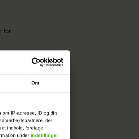
r for
r): Jason
Om
a om IP-adresse, ID og din
s samarbejdspartnere, der
set indhold, foretage
ormation under
indstillinger