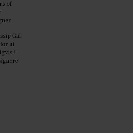
rs of
r
gner.
ssip Girl
for at
gvis i
signere