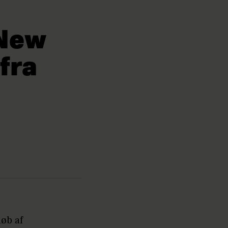
 New
 fra
øb af