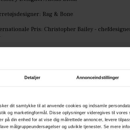
rretøjsdesigner: Rag & Bone
ernationale Pris: Christopher Bailey - chefdesigne
y
vski Award: Kvindetøj (til unge, upcoming talente
ovski Award: Accessory design: Alexander Wang
Detaljer
Annonceindstillinger
Annonce
ker dit samtykke til at anvende cookies og indsamle persondat
istik og marketingformål. Disse oplysninger videregives til vore
er på din enhed for at vise dig målrettede annoncer, levere tilpas
 lave målgruppeundersøgelser og udvikle tjenester. Se mere inf