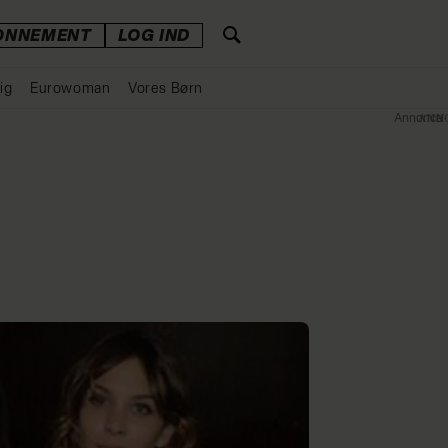
ONNEMENT
LOG IND
ig
Eurowoman
Vores Børn
Annonce