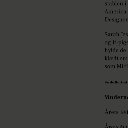
stablen i
America (
Designer
Sarah Jes
og it-pig
hylde de 
klædt sm
som Micha
Se de flottes
Vinderne
Årets Kv
Årets Acc