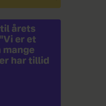
il årets
Vi er et
m mange
r har tillid