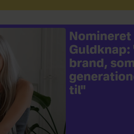
Nomineret t
Guldknap: "
brand, so
generatione
til"