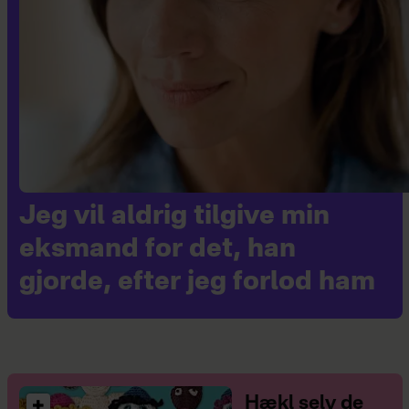
Jeg vil aldrig tilgive min
eksmand for det, han
gjorde, efter jeg forlod ham
Hækl selv de