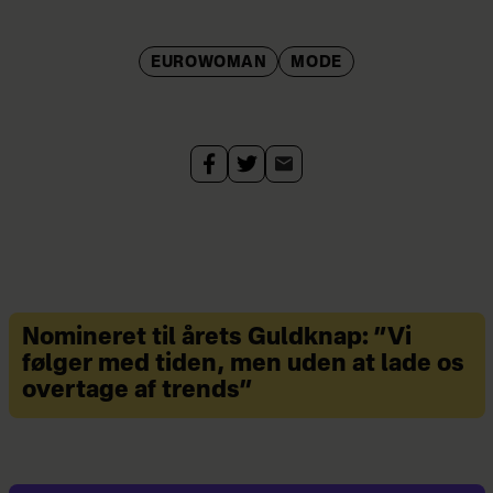
EUROWOMAN
MODE
Nomineret til årets Guldknap: ”Vi
følger med tiden, men uden at lade os
overtage af trends”