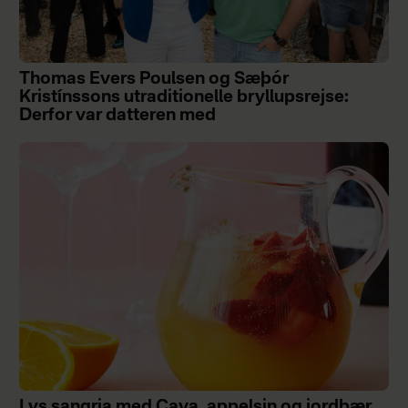
Thomas Evers Poulsen og Sæþór
Kristínssons utraditionelle bryllupsrejse:
Derfor var datteren med
Lys sangria med Cava, appelsin og jordbær