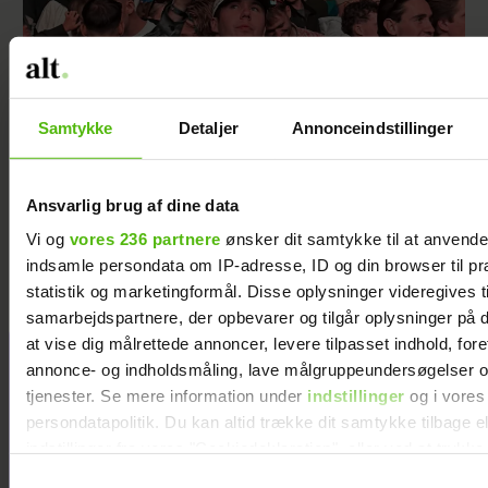
Samtykke
Detaljer
Annonceindstillinger
Ansvarlig brug af dine data
Se alle billederne: Kronprins Christian på
Smukfest
Vi og
vores 236 partnere
ønsker dit samtykke til at anvend
indsamle persondata om IP-adresse, ID og din browser til pr
statistik og marketingformål. Disse oplysninger videregives t
samarbejdspartnere, der opbevarer og tilgår oplysninger på d
at vise dig målrettede annoncer, levere tilpasset indhold, for
Jeg valgte at
annonce- og indholdsmåling, lave målgruppeundersøgelser o
blive skilt fra
tjenester. Se mere information under
indstillinger
og i vores
min mand - da
persondatapolitik. Du kan altid trække dit samtykke tilbage e
jeg en dag gik
indstillinger fra vores "Cookiedeklaration", eller ved at trykk
forbi hans hus,
trigger" ikonet.
Samtykkevalg