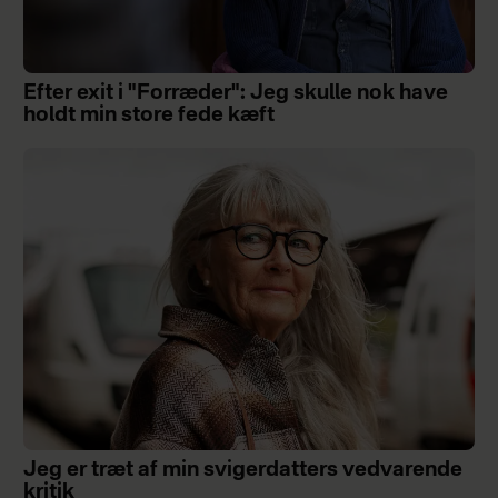
Efter exit i "Forræder": Jeg skulle nok have
holdt min store fede kæft
Jeg er træt af min svigerdatters vedvarende
kritik