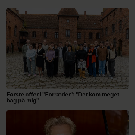
Første offer i "Forræder": "Det kom meget
bag på mig"