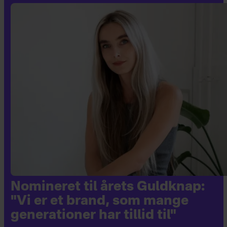
Nomineret til årets Guldknap:
"Vi er et brand, som mange
generationer har tillid til"