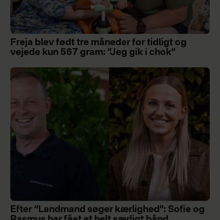
Freja blev født tre måneder for tidligt og
vejede kun 567 gram: ”Jeg gik i chok”
Efter “Landmand søger kærlighed”: Sofie og
Rasmus har fået et helt særligt bånd