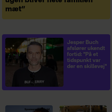
ugen bliver hele familien
mæt”
Jesper Buch
afslører ukendt
fortid: "På et
tidspunkt var
der en skillevej"
Sponsoreret indhold