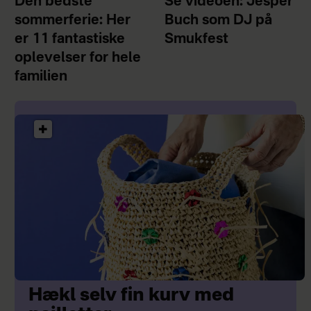
Den bedste
Se videoen: Jesper
sommerferie: Her
Buch som DJ på
er 11 fantastiske
Smukfest
oplevelser for hele
familien
Hækl selv fin kurv med