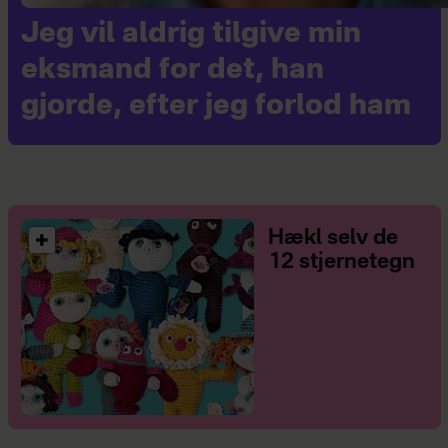
Jeg vil aldrig tilgive min
eksmand for det, han
gjorde, efter jeg forlod ham
Hækl selv de
12 stjernetegn