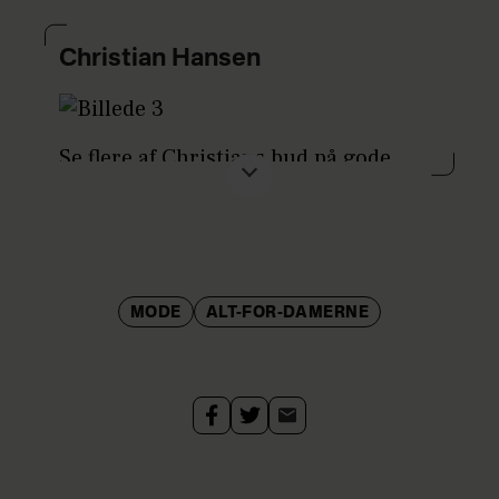
Christian Hansen
Se flere af Christians bud på gode
fund i ALT for damerne (uge 23-2010)
MODE
ALT-FOR-DAMERNE