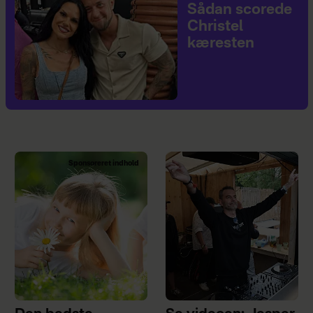
Sådan scorede
Christel
kæresten
Sponsoreret indhold