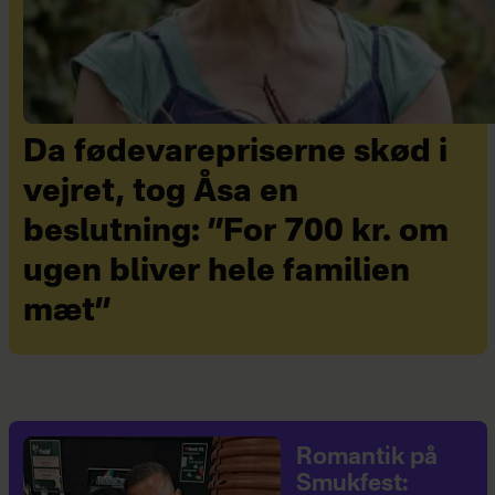
Da fødevarepriserne skød i
vejret, tog Åsa en
beslutning: ”For 700 kr. om
ugen bliver hele familien
mæt”
Romantik på
Smukfest: