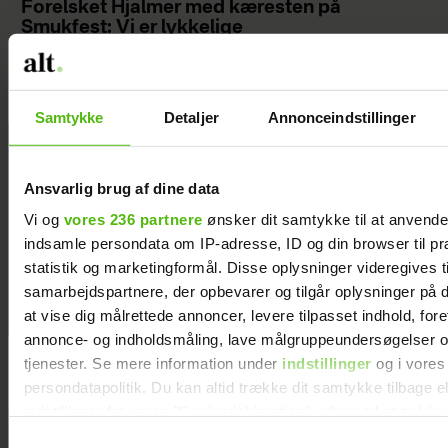
Forelsket Hjalmer med kæresten på
Smukfest: Vi er lykkelige
Samtykke
Detaljer
Annonceindstillinger
Jeg valgte at
blive skilt fra
Ansvarlig brug af dine data
min mand - da
Vi og
vores 236 partnere
ønsker dit samtykke til at anvend
jeg en dag gik
indsamle persondata om IP-adresse, ID og din browser til pr
forbi hans hus,
statistik og marketingformål. Disse oplysninger videregives t
fik jeg et chok
samarbejdspartnere, der opbevarer og tilgår oplysninger på d
at vise dig målrettede annoncer, levere tilpasset indhold, for
annonce- og indholdsmåling, lave målgruppeundersøgelser o
tjenester. Se mere information under
indstillinger
og i vores
persondatapolitik. Du kan altid trække dit samtykke tilbage e
indstillinger fra vores "Cookiedeklaration", eller ved at trykk
trigger" ikonet.
Samtykkevalg