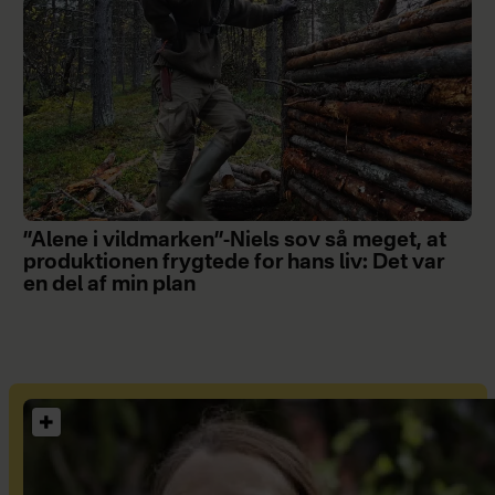
”Alene i vildmarken”-Niels sov så meget, at
produktionen frygtede for hans liv: Det var
en del af min plan