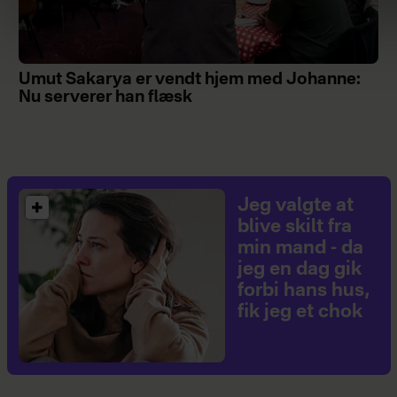
Umut Sakarya er vendt hjem med Johanne:
Nu serverer han flæsk
Jeg valgte at
blive skilt fra
min mand - da
jeg en dag gik
forbi hans hus,
fik jeg et chok