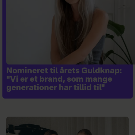
Nomineret til årets Guldknap:
"Vi er et brand, som mange
generationer har tillid til"