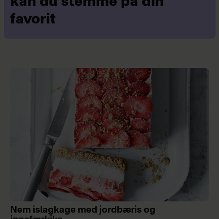
kan du stemme på din
favorit
Nem islagkage med jordbæris og