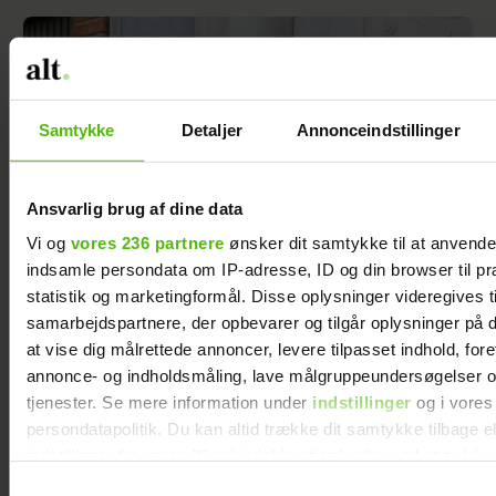
Samtykke
Detaljer
Annonceindstillinger
Ansvarlig brug af dine data
Vi og
vores 236 partnere
ønsker dit samtykke til at anvend
indsamle persondata om IP-adresse, ID og din browser til pr
statistik og marketingformål. Disse oplysninger videregives t
samarbejdspartnere, der opbevarer og tilgår oplysninger på d
Simon fra “Nybyggerne” efter brud: Er flyttet
at vise dig målrettede annoncer, levere tilpasset indhold, for
hjem
annonce- og indholdsmåling, lave målgruppeundersøgelser o
tjenester. Se mere information under
indstillinger
og i vores
persondatapolitik. Du kan altid trække dit samtykke tilbage e
indstillinger fra vores "Cookiedeklaration", eller ved at trykk
trigger" ikonet.
Samtykkevalg