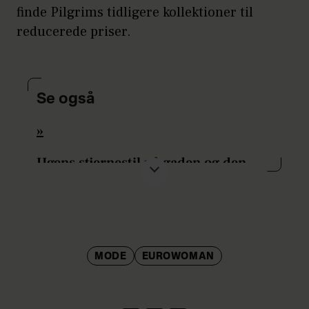
finde Pilgrims tidligere kollektioner til
reducerede priser.
Se også
»
Ugens stjernestil på gaden og den
røde løber
»
Modestylistens highstreetfund: De 8
første forårskøb
»
MODE
EUROWOMAN
Alice i Eventyrland får stiletter fra
Nicholas Kirkwood, smykker fra