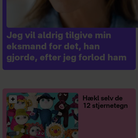
Jeg vil aldrig tilgive min
eksmand for det, han
gjorde, efter jeg forlod ham
Hækl selv de
12 stjernetegn