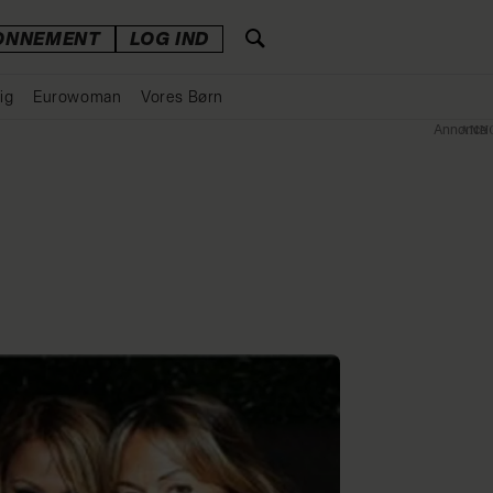
ONNEMENT
LOG IND
ig
Eurowoman
Vores Børn
Annonce