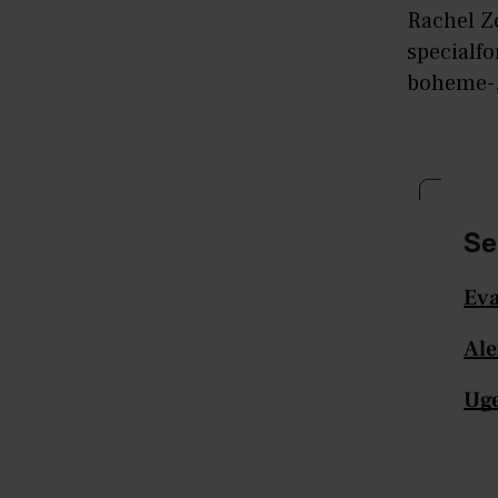
Rachel Z
specialfo
boheme-, 
Se
Eva
Ale
Uge