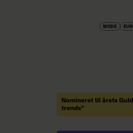
MODE
EU
Nomineret til årets Gul
trends”