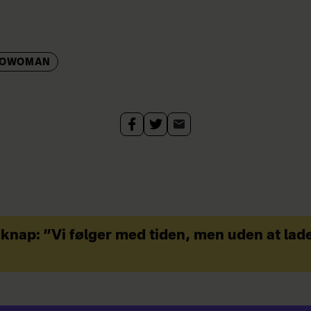
ROWOMAN
dknap: ”Vi følger med tiden, men uden at lad