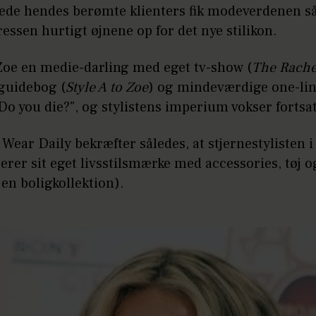
lede hendes berømte klienters fik modeverdenen s
essen hurtigt øjnene op for det nye stilikon.
 Zoe en medie-darling med eget tv-show (
The Rache
 guidebog (
Style A to Zoe
) og mindeværdige one-li
! Do you die?", og stylistens imperium vokser fortsat
ear Daily bekræfter således, at stjernestylisten i 
erer sit eget livsstilsmærke med accessories, tøj o
en boligkollektion).