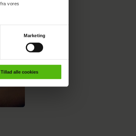
 fra vores
Marketing
ournalistisk indhold til dig.
emmeside. Vi indsamler data
er samt til brug for
ktioner i forbindelse med
Tillad alle cookies
e mere om vores brug af
 både