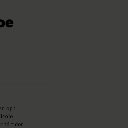
oe
en op i
Nicole
 til tider