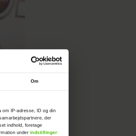
Om
a om IP-adresse, ID og din
s samarbejdspartnere, der
set indhold, foretage
ormation under
indstillinger