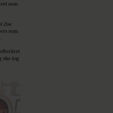
åvel som
l Zoe
ners som
.
efteråret
g sko (og