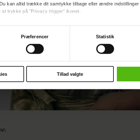
Du kan altid trække dit samtykke tilbage eller ændre indstillinger
 at trykke på "Privacy trigger" ikonet.
ebsitet.
Præferencer
Statistik
indsamle og bruge data for at kunne levere og finansiere relevant j
ookies fra tredjeparter til at at optimere dit besøg på vores hj
t sikre funktionalitet, generere statistik og huske dine præferenc
mere vores reklametiltag på sociale medier og til at vise dig fun
ies
Tillad valgte
dit samtykke tilbage via linket i vores cookiepolitik. Du kan læs
og behandling af dine personoplysninger i forbindelse hermed i
okiepolitik
.
oe.