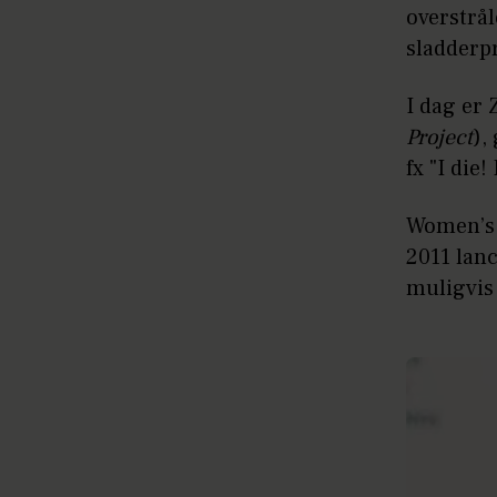
overstrå
sladderpr
I dag er
Project
),
fx "I die
Women’s W
2011 lanc
muligvis 