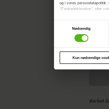
og i vores persondatapolitik. 
"Cookiedeklaration", eller ved
Dine valg anvendes på hele w
Samtykkevalg
Nødvendig
Vi ønsker dit samtykke til at 
Vi anvender egne cookies og c
om IP, ID og din browser for a
markedsføring, så vi kan opti
sociale medier.
Kun nødvendige cook
Du kan til enhver tid trække 
cookies, samarbejdspartnere 
vores
privatlivspolitik
og
co
Rachel Z