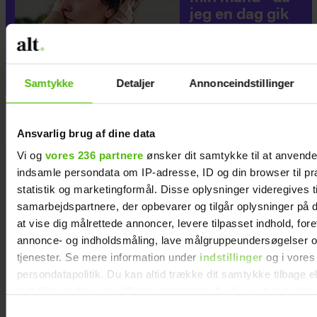
jeg en dag gik
forbi hans hus,
fik jeg et chok
Samtykke
Detaljer
Annonceindstillinger
Ansvarlig brug af dine data
Vi og
vores 236 partnere
ønsker dit samtykke til at anvend
indsamle persondata om IP-adresse, ID og din browser til pr
statistik og marketingformål. Disse oplysninger videregives t
samarbejdspartnere, der opbevarer og tilgår oplysninger på d
at vise dig målrettede annoncer, levere tilpasset indhold, for
annonce- og indholdsmåling, lave målgruppeundersøgelser o
tjenester. Se mere information under
indstillinger
og i vores
persondatapolitik. Du kan altid trække dit samtykke tilbage e
indstillinger fra vores "Cookiedeklaration", eller ved at trykk
trigger" ikonet.
Samtykkevalg