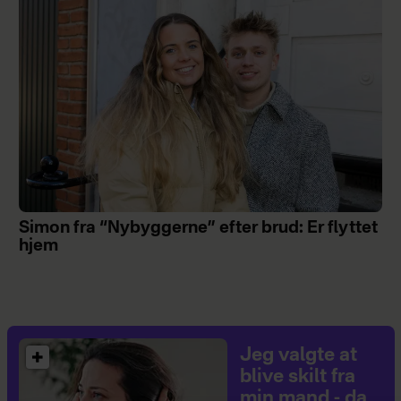
Simon fra “Nybyggerne” efter brud: Er flyttet
hjem
Jeg valgte at
blive skilt fra
min mand - da