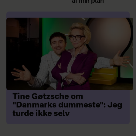
af min plan
Tine Gøtzsche om
"Danmarks dummeste": Jeg
turde ikke selv