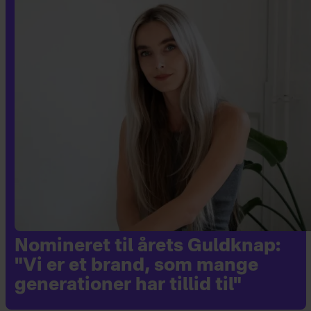
Nomineret til årets Guldknap:
"Vi er et brand, som mange
generationer har tillid til"