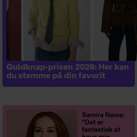
Guldknap-prisen 2026: Her kan
du stemme på din favorit
Samira Nawa:
”Det er
fantastisk at