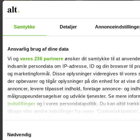
Samtykke
Detaljer
Annonceindstillinge
Ansvarlig brug af dine data
Vi og
vores 236 partnere
ønsker dit samtykke til at anvend
indsamle persondata om IP-adresse, ID og din browser til præ
og marketingformål. Disse oplysninger videregives til vores
Åbner op om hårdt år: "Det var ganske
der opbevarer og tilgår oplysninger på din enhed for at vise d
forfærdeligt"
annoncer, levere tilpasset indhold, foretage annonce- og ind
målgruppeundersøgelser og udvikle tjenester. Se mere infor
indstillinger
og i vores persondatapolitik. Du kan altid træk
tilbage eller ændre indstillinger fra vores "Cookiedeklaration",
på "Privacy trigger" ikonet.
Samtykkevalg
Dine valg anvendes på hele websitet.
Nødvendig