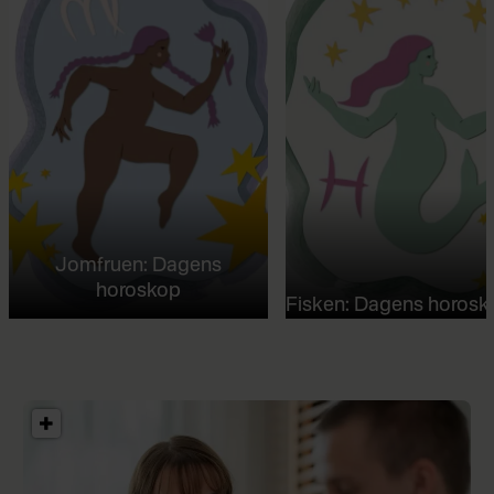
Jomfruen: Dagens
horoskop
Fisken: Dagens horosk