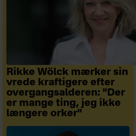
Rikke Wölck mærker sin
vrede kraftigere efter
overgangsalderen: "Der
er mange ting, jeg ikke
længere orker"