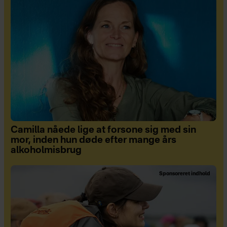
Camilla nåede lige at forsone sig med sin
mor, inden hun døde efter mange års
alkoholmisbrug
Sponsoreret indhold