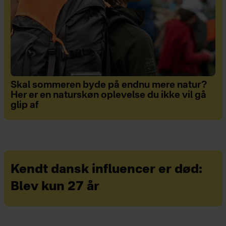
Skal sommeren byde på endnu mere natur?
Her er en naturskøn oplevelse du ikke vil gå
glip af
Kendt dansk influencer er død:
Blev kun 27 år