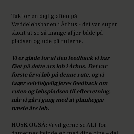
Tak for en dejlig aften på
Væddeløbsbanen i Århus - det var super
skønt at se så mange af jer både på
pladsen og ude på ruterne.
Vi er glade for al den feedback vi har
fået på dette års løb i Århus. Det var
første år vi løb på denne rute, og vi
tager selvfølgelig jeres feedback om
ruten og løbspladsen til efterretning,
når vi går i gang med at planlægge
næste års løb.
HUSK OGSÅ:
Vi vil gerne se ALT for
damernes kvindeløb med dine øjne – del