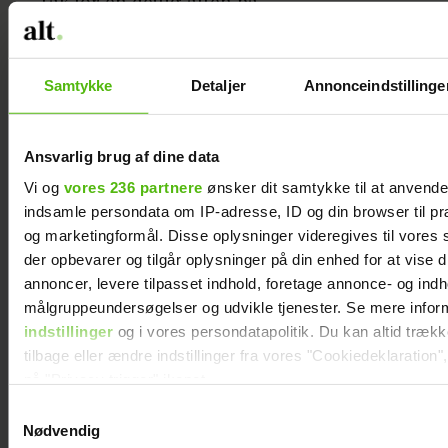
Tak for en dejlig aften på
Væddeløbsbanen i Århus - det var super
skønt at se så mange af jer både på
pladsen og ude på ruterne.
Samtykke
Detaljer
Annonceindstillinge
Vi er glade for al den feedback vi har
Ansvarlig brug af dine data
fået på dette års løb i Århus. Det var
Vi og
vores 236 partnere
ønsker dit samtykke til at anvend
første år vi løb på denne rute, og vi
indsamle persondata om IP-adresse, ID og din browser til præ
tager selvfølgelig jeres feedback om
og marketingformål. Disse oplysninger videregives til vores
ruten og løbspladsen til efterretning,
der opbevarer og tilgår oplysninger på din enhed for at vise d
når vi går i gang med at planlægge
annoncer, levere tilpasset indhold, foretage annonce- og ind
næste års løb.
målgruppeundersøgelser og udvikle tjenester. Se mere infor
indstillinger
og i vores persondatapolitik. Du kan altid træk
tilbage eller ændre indstillinger fra vores "Cookiedeklaration",
HUSK OGSÅ:
Vi vil gerne se ALT for
på "Privacy trigger" ikonet.
damernes kvindeløb med dine øjne – del
Samtykkevalg
dine bedste billeder fra løbet med os –
Dine valg anvendes på hele websitet.
Nødvendig