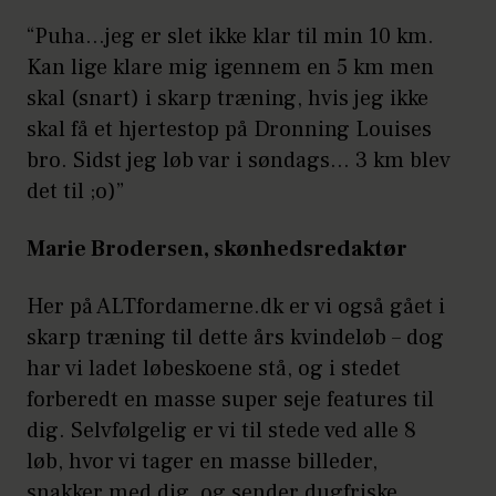
“Puha…jeg er slet ikke klar til min 10 km.
Kan lige klare mig igennem en 5 km men
skal (snart) i skarp træning, hvis jeg ikke
skal få et hjertestop på Dronning Louises
bro. Sidst jeg løb var i søndags… 3 km blev
det til ;o)”
Marie Brodersen, skønhedsredaktør
Her på ALTfordamerne.dk er vi også gået i
skarp træning til dette års kvindeløb – dog
har vi ladet løbeskoene stå, og i stedet
forberedt en masse super seje features til
dig. Selvfølgelig er vi til stede ved alle 8
løb, hvor vi tager en masse billeder,
snakker med dig ,og sender dugfriske