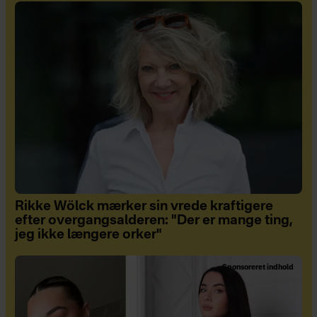
Rikke Wölck mærker sin vrede kraftigere
efter overgangsalderen: "Der er mange ting,
jeg ikke længere orker"
Sponsoreret indhold