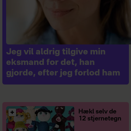
Jeg vil aldrig tilgive min
eksmand for det, han
gjorde, efter jeg forlod ham
Hækl selv de
12 stjernetegn