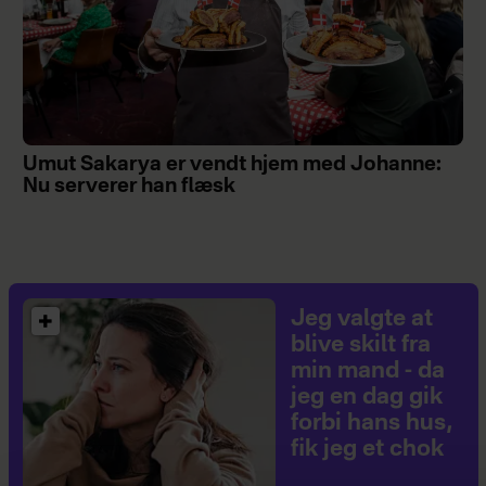
Umut Sakarya er vendt hjem med Johanne:
Nu serverer han flæsk
Jeg valgte at
blive skilt fra
min mand - da
jeg en dag gik
forbi hans hus,
fik jeg et chok