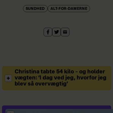
SUNDHED
ALT-FOR-DAMERNE
Christina tabte 54 kilo – og holder
vægten: ’I dag ved jeg, hvorfor jeg
blev så overvægtig’