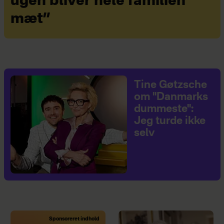
ugen bliver hele familien
mæt”
Tine Gøtzsche
om "Danmarks
dummeste":
Jeg turde ikke
selv
Sponsoreret indhold