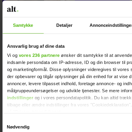
Samtykke
Detaljer
Annonceindstillinge
Ansvarlig brug af dine data
Vi og
vores 236 partnere
ønsker dit samtykke til at anvend
indsamle persondata om IP-adresse, ID og din browser til præ
og marketingformål. Disse oplysninger videregives til vores
der opbevarer og tilgår oplysninger på din enhed for at vise d
annoncer, levere tilpasset indhold, foretage annonce- og ind
målgruppeundersøgelser og udvikle tjenester. Se mere infor
indstillinger
og i vores persondatapolitik. Du kan altid træk
tilbage eller ændre indstillinger fra vores "Cookiedeklaration",
på "Privacy trigger" ikonet.
Samtykkevalg
Dine valg anvendes på hele websitet.
Nødvendig