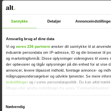
kontrolleret. Øvelsen stiller krav til både
din balance, koordination og styrken i din
core.
Samtykke
Detaljer
Annonceindstillinge
Antal gentagelser:
10 x 3 per. side.
Ansvarlig brug af dine data
Vi og
vores 236 partnere
ønsker dit samtykke til at anvend
indsamle persondata om IP-adresse, ID og din browser til præ
og marketingformål. Disse oplysninger videregives til vores
der opbevarer og tilgår oplysninger på din enhed for at vise d
annoncer, levere tilpasset indhold, foretage annonce- og ind
målgruppeundersøgelser og udvikle tjenester. Se mere infor
indstillinger
og i vores persondatapolitik. Du kan altid træk
tilbage eller ændre indstillinger fra vores "Cookiedeklaration",
på "Privacy trigger" ikonet.
Samtykkevalg
Dine valg anvendes på hele websitet.
Nødvendig
Victoria Nevland