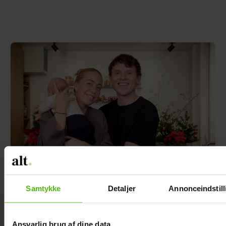
Samtykke
Detaljer
Annonceindstill
Tobias Hamann og Patricia Thyberg er blevet
gift
Ansvarlig brug af dine data