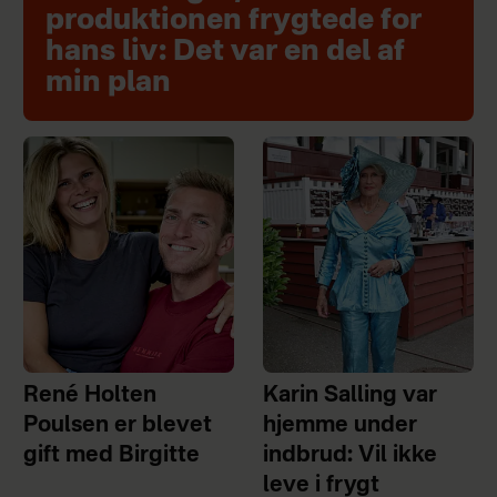
produktionen frygtede for
hans liv: Det var en del af
min plan
René Holten
Karin Salling var
Poulsen er blevet
hjemme under
gift med Birgitte
indbrud: Vil ikke
leve i frygt