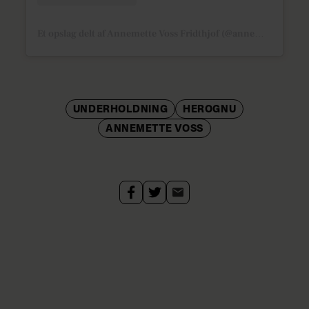
Et opslag delt af Annemette Voss Fridthjof (@annemettevoss)
UNDERHOLDNING
HEROGNU
ANNEMETTE VOSS