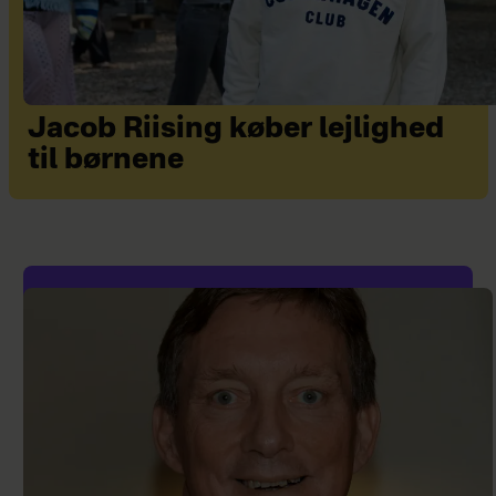
Jacob Riising køber lejlighed
til børnene