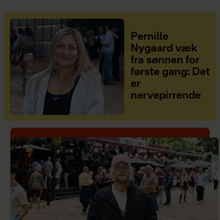
Pernille
Nygaard væk
fra sønnen for
første gang: Det
er
nervepirrende