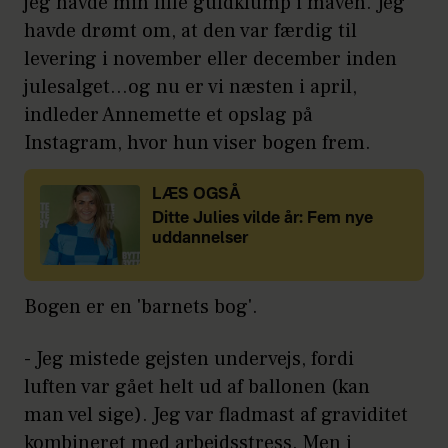
jeg havde min lille guldklump i maven. Jeg
havde drømt om, at den var færdig til
levering i november eller december inden
julesalget…og nu er vi næsten i april,
indleder Annemette et opslag på
Instagram, hvor hun viser bogen frem.
LÆS OGSÅ
Ditte Julies vilde år: Fem nye
uddannelser
Bogen er en 'barnets bog'.
- Jeg mistede gejsten undervejs, fordi
luften var gået helt ud af ballonen (kan
man vel sige). Jeg var fladmast af graviditet
kombineret med arbejdsstress. Men i