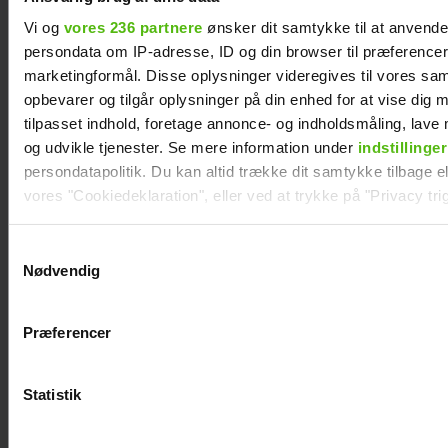
Vi og
vores 236 partnere
ønsker dit samtykke til at anvend
persondata om IP-adresse, ID og din browser til præferencer, 
marketingformål. Disse oplysninger videregives til vores sa
opbevarer og tilgår oplysninger på din enhed for at vise dig 
tilpasset indhold, foretage annonce- og indholdsmåling, lav
og udvikle tjenester. Se mere information under
indstillinger
persondatapolitik. Du kan altid trække dit samtykke tilbage ell
vores "Cookiedeklaration", eller ved at trykke på "Privacy trig
Dine valg anvendes på hele websitet.
Samtykkevalg
Janni Ree kan ikke gå i fred på Smukfest: Det
Nødvendig
bliver vildere og vildere
Vi ønsker dit samtykke til at indsamle og bruge data for at k
relevant journalistisk indhold til dig.
Præferencer
Vi anvender egne cookies og cookies fra tredjeparter til at a
vores hjemmeside. Vi indsamler data om IP, ID og din browser 
generere statistik og huske dine præferencer samt til brug fo
Statistik
optimere vores reklametiltag på sociale medier og til at vise d
med sociale medier.