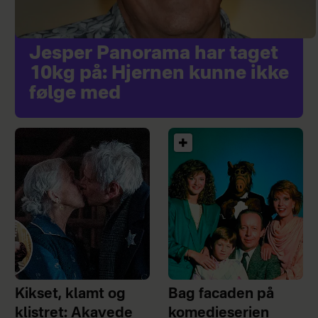
Jesper Panorama har taget
10kg på: Hjernen kunne ikke
følge med
Kikset, klamt og
Bag facaden på
klistret: Akavede
komedieserien