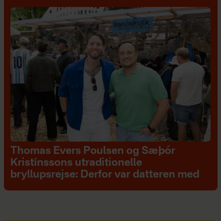
Thomas Evers Poulsen og Sæþór
Kristínssons utraditionelle
bryllupsrejse: Derfor var datteren med