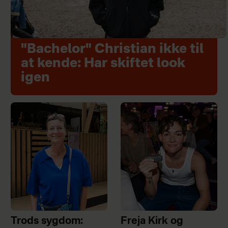
"Bachelor" Christian ikke til
at kende: Har skiftet look
igen
Trods sygdom:
Freja Kirk og