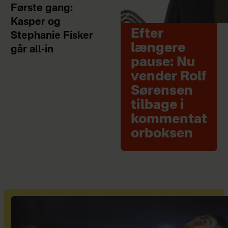
Første gang:
Kasper og
Efter
Stephanie Fisker
længere
går all-in
pause: Nu
vender Rolf
Sørensen
tilbage i
kommentat
orboksen