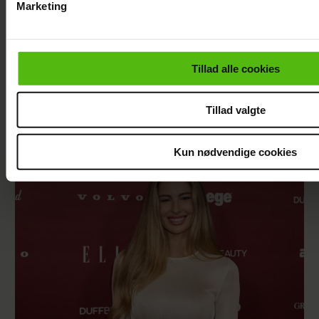
Marketing
Du kan til enhver tid trække dit samtykke tilbage via linket i 
læse mere om vores brug af cookies, samarbejdspartnere og
personoplysninger i forbindelse hermed i både
Tillad alle cookies
vores
privatlivspolitik
og
cookiepolitik
.
Tillad valgte
Mai Manniche afslører ny flamme
Kun nødvendige cookies