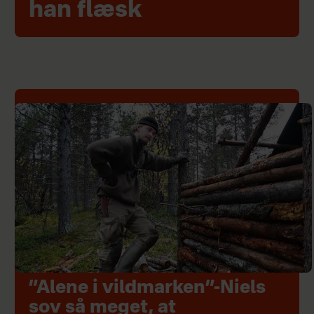
han flæsk
”Alene i vildmarken”-Niels
sov så meget, at