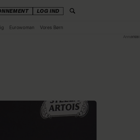
ONNEMENT
LOG IND
ig
Eurowoman
Vores Børn
Annonce