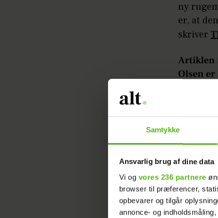
ny rugemo
er, at de
skriver
T
Artiklen
Olsen er 
Læs ogs
Samtykke
Der er en
rugemor e
Ansvarlig brug af dine data
minder om
Vi og
vores 236 partnere
øns
involver
browser til præferencer, stat
opbevarer og tilgår oplysning
Og derme
annonce- og indholdsmåling,