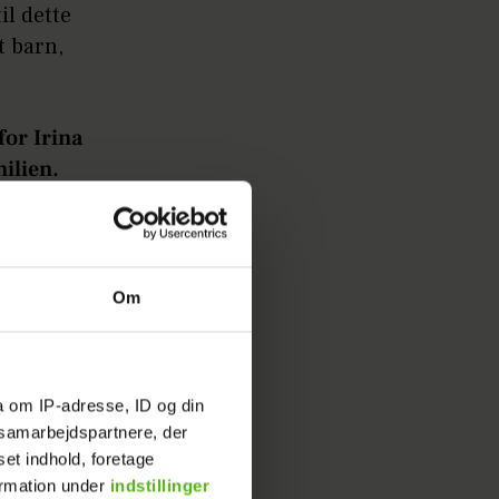
il dette
t barn,
for Irina
ilien.
Om
nyes nye
 at hun
a om IP-adresse, ID og din
iditet.
s samarbejdspartnere, der
set indhold, foretage
en
ormation under
indstillinger