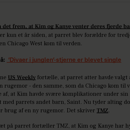
 det frem, at Kim og Kanye venter deres fjerde bar
 er kun et år siden, at parret blev forældre for tred
ren Chicago West kom til verden.
å:
‘Divaer i junglen’-stjerne er blevet single
nne
US Weekly
fortælle, at parret atter havde valgt
en rugemor - den samme, som da Chicago kom til v
e af, at Kim havde svære komplikationer under sin
t med parrets andet barn, Saint. Nu tyder alting do
ør brug af en ny rugemor. Det skriver
TMZ
.
tæt på parret fortæller TMZ, at Kim og Kanye har h