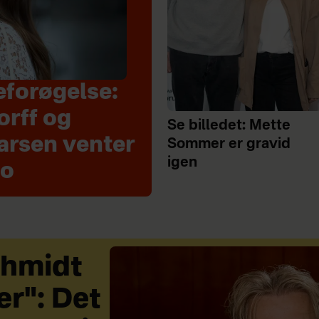
eforøgelse:
orff og
Se billedet: Mette
arsen venter
Sommer er gravid
igen
to
chmidt
r": Det