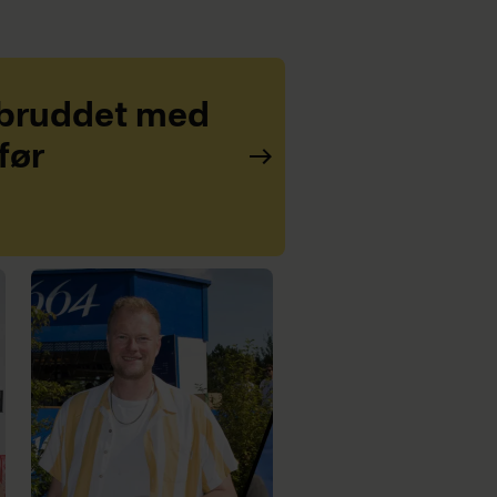
 bruddet med
før