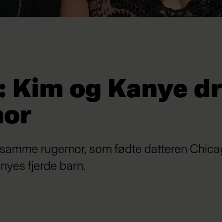
 Kim og Kanye d
or
n samme rugemor, som fødte datteren Chicag
nyes fjerde barn.