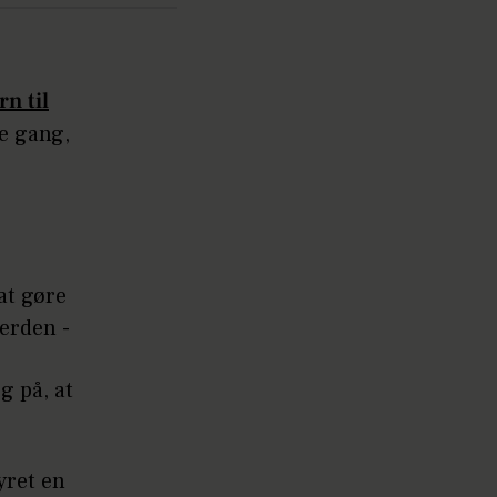
n til
je gang,
 at gøre
erden -
g på, at
yret en