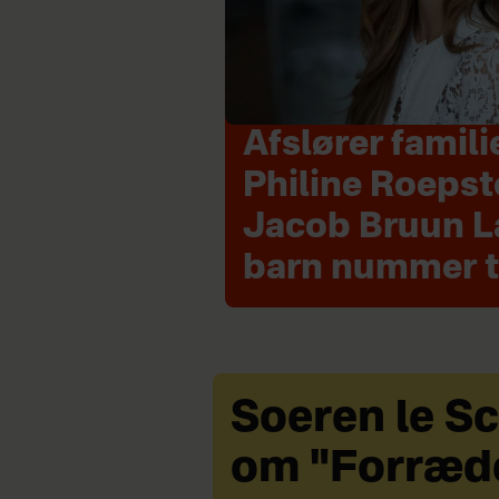
Afslører famili
Philine Roepst
Jacob Bruun L
barn nummer 
Soeren le S
om "Forræde