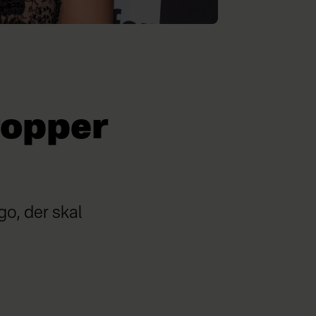
ropper
o, der skal