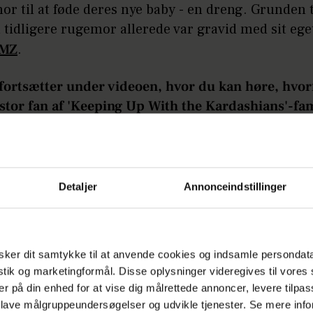
r til at føde deres nye baby - en dreng. Grunden t
n tidligere rugemor allerede var gravid med sit ege
MZ
.
 fortsætter under videoen, hvor du kan høre, hvor
stor fan af 'Keeping Up With the Kardashians'-fam
å:
HOT NEWS: Linse er tilbage på skærmen
Detaljer
Annonceindstillinger
dnu intet, der peger i retning af, hvem Kim og Ka
r, men TMZ skriver, at det er nærliggende at tro,
 den seneste, og at parret vil være akkurat ligeså
ker dit samtykke til at anvende cookies og indsamle persondat
ede i processen som ved den seneste rugemors grav
istik og marketingformål. Disse oplysninger videregives til vore
er på din enhed for at vise dig målrettede annoncer, levere tilpas
d kan North, Saint og Chicago se frem til at byde 
 lave målgruppeundersøgelser og udvikle tjenester. Se mere inf