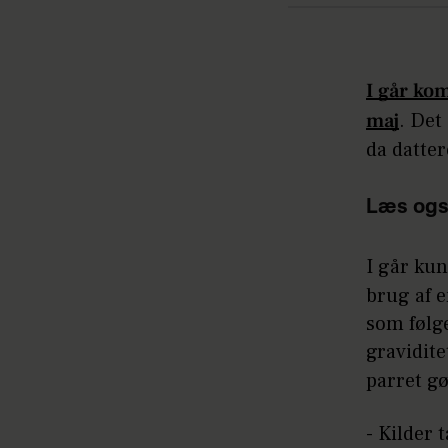
I går kom
maj
. Det
da datte
Læs ogs
I går ku
brug af 
som følg
gravidite
parret g
- Kilder 