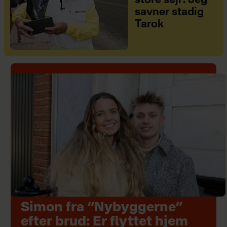
store sejr: Jeg
savner stadig
Tarok
Simon fra “Nybyggerne”
efter brud: Er flyttet hjem