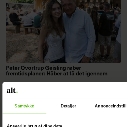
Peter Qvortrup Geisling røber
fremtidsplaner: Håber at få det igennem
Samtykke
Detaljer
Annonceindstill
Ansvarlig brug af dine data