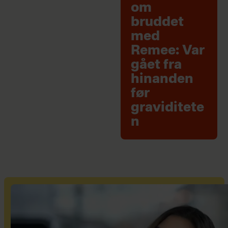
om
bruddet
med
Remee: Var
gået fra
hinanden
før
graviditete
n