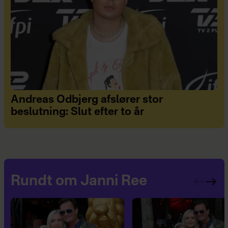
Andreas Odbjerg afslører stor
beslutning: Slut efter to år
Rundt om Janni Ree