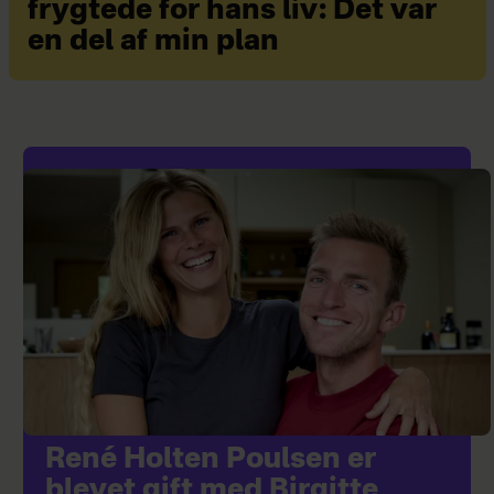
frygtede for hans liv: Det var
en del af min plan
René Holten Poulsen er
blevet gift med Birgitte