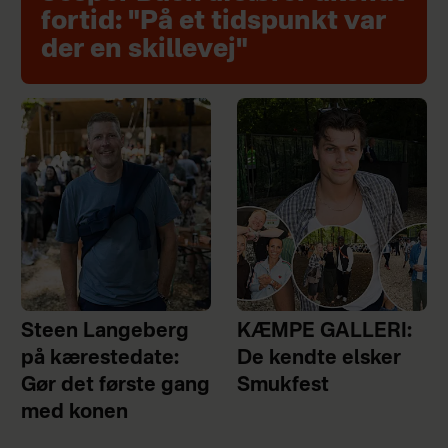
fortid: "På et tidspunkt var
der en skillevej"
Steen Langeberg
KÆMPE GALLERI:
på kærestedate:
De kendte elsker
Gør det første gang
Smukfest
med konen