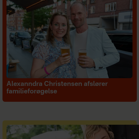
Alexanndra Christensen afslører
familieforøgelse