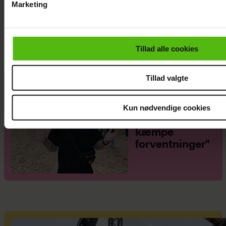
Marketing
Mads Vad om at være far til to: Deler nyt
Du kan til enhver tid trække dit samtykke tilbage via linket i 
perspektiv på livet
læse mere om vores brug af cookies, samarbejdspartnere og
personoplysninger i forbindelse hermed i både
Tillad alle cookies
vores
privatlivspolitik
og
cookiepolitik
.
Tillad valgte
Philip May på
Smukfest for
Kun nødvendige cookies
første gang:
"Jeg har
kæmpe
forventninger"