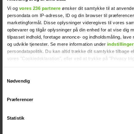
Vi og
vores 236 partnere
ønsker dit samtykke til at anvend
persondata om IP-adresse, ID og din browser til præferencer, 
marketingformål. Disse oplysninger videregives til vores sa
opbevarer og tilgår oplysninger på din enhed for at vise dig 
tilpasset indhold, foretage annonce- og indholdsmåling, lav
Efter brud: Sofie Martinusen og Daniel Lazrak
og udvikle tjenester. Se mere information under
indstillinger
har datet i skjul
persondatapolitik. Du kan altid trække dit samtykke tilbage ell
vores "Cookiedeklaration", eller ved at trykke på "Privacy trig
Dine valg anvendes på hele websitet.
Samtykkevalg
Nødvendig
Vi ønsker dit samtykke til at indsamle og bruge data for at k
relevant journalistisk indhold til dig.
Præferencer
Vi anvender egne cookies og cookies fra tredjeparter til at a
vores hjemmeside. Vi indsamler data om IP, ID og din browser 
generere statistik og huske dine præferencer samt til brug fo
Statistik
optimere vores reklametiltag på sociale medier og til at vise d
med sociale medier.