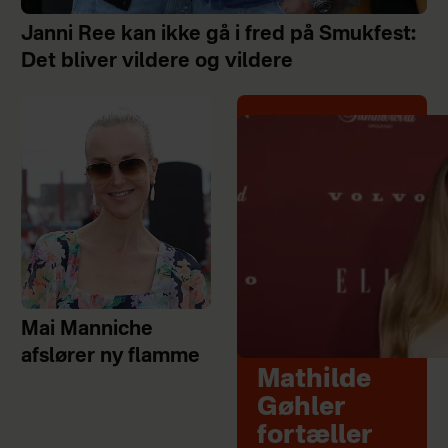
Janni Ree kan ikke gå i fred på Smukfest:
Det bliver vildere og vildere
Mai Manniche
afslører ny flamme
Mathilde
Gøhler
fortæller