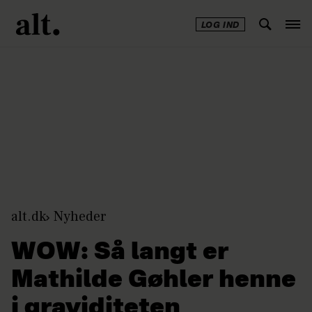
LOG IND
Annonce
alt.dk
Nyheder
WOW: Så langt er
Mathilde Gøhler henne
i graviditeten