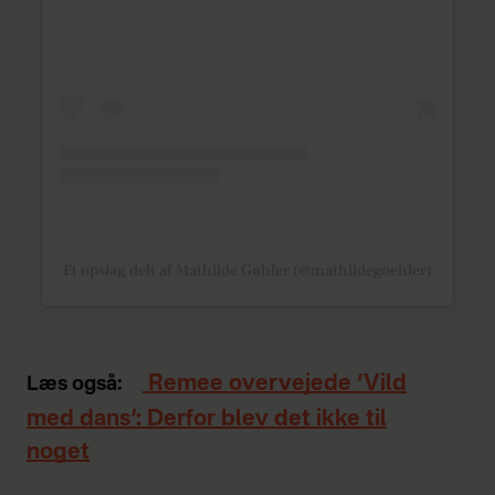
Et opslag delt af Mathilde Gøhler (@mathildegoehler)
Remee overvejede ‘Vild
Læs også:
med dans’: Derfor blev det ikke til
noget