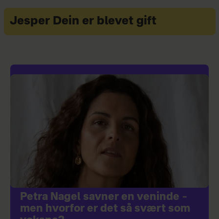
Jesper Dein er blevet gift
Petra Nagel savner en veninde –
men hvorfor er det så svært som