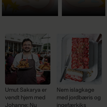
Umut Sakarya er
Nem islagkage
vendt hjem med
med jordbæris og
Johanne: Nu
ingefærkiks