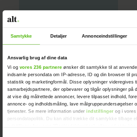
6 stykker legetøj, der
Samtykke
Detaljer
Annonceindstillinger
stimulerer babys sanser
Ansvarlig brug af dine data
Vi og
vores 236 partnere
ønsker dit samtykke til at anvend
indsamle persondata om IP-adresse, ID og din browser til pr
De 10 bedst sælgende
autostole
statistik og marketingformål. Disse oplysninger videregives t
samarbejdspartnere, der opbevarer og tilgår oplysninger på d
at vise dig målrettede annoncer, levere tilpasset indhold, for
annonce- og indholdsmåling, lave målgruppeundersøgelser o
tjenester. Se mere information under
indstillinger
og i vores
persondatapolitik. Du kan altid trække dit samtykke tilbage e
9 søde lamper til
indstillinger fra vores "Cookiedeklaration", eller ved at trykk
børneværelset
trigger" ikonet.
Samtykkevalg