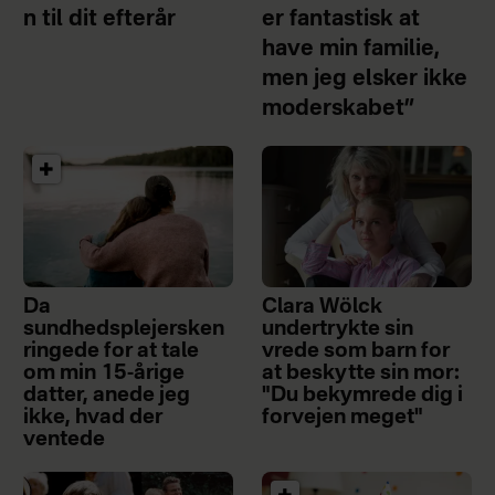
n til dit efterår
er fantastisk at
have min familie,
men jeg elsker ikke
moderskabet”
Da
Clara Wölck
sundhedsplejersken
undertrykte sin
ringede for at tale
vrede som barn for
om min 15-årige
at beskytte sin mor:
datter, anede jeg
"Du bekymrede dig i
ikke, hvad der
forvejen meget"
ventede