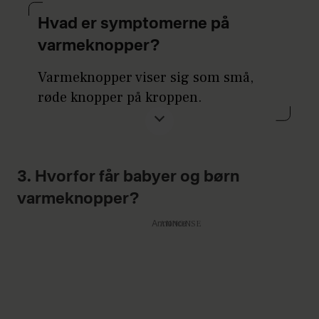
Hvad er symptomerne på
varmeknopper?
Varmeknopper viser sig som små,
røde knopper på kroppen.
Det opstår typisk følgende steder hos
vores småbørn:
3. Hvorfor får babyer og børn
Hovedet
varmeknopper?
Halsen
Annonce
Skuldrene
Ryggen
Brystet