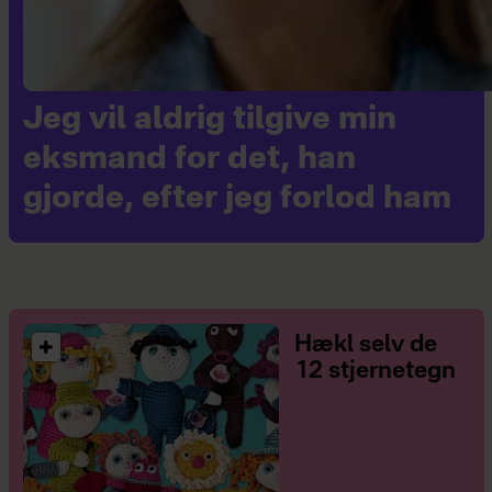
Jeg vil aldrig tilgive min
eksmand for det, han
gjorde, efter jeg forlod ham
Hækl selv de
12 stjernetegn