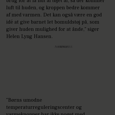
brug for at få lidt af tøjet af, så der kommer
sved fordamper
luft til huden, og kroppen bedre kommer
af med varmen. Det kan også være en god
Undgå for meget varme og
idé at give barnet let bomuldstøj på, som
aktivitet
giver huden mulighed for at ånde," siger
Hold soveværelset køligt
Helen Lyng Hansen.
og udluftet
Annonce
Undgå at bruge cremer eller
salver, der kan tilstoppe dine
svedkirtler
Undgå at være fysisk aktiv
Hindre sved ved at tage kølige
"Børns umodne
bade
temperaturreguleringscenter og
varmeknopper har ikke noget med