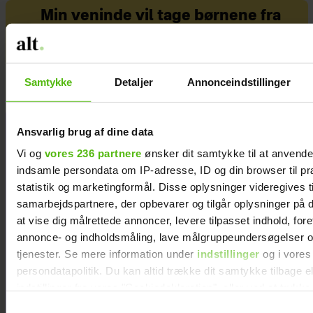
Varmeknopper kan også opstå dybere
Min veninde vil tage børnene fra
i hudens ydre lag, og sker det, vil
deres far - men jeg forstår ikke
knopperne være mere intense og klø
hendes grund
eller prikke.
Samtykke
Detaljer
Annonceindstillinger
Knopperne opstår gerne, hvis du eller
dit barn har været udsat for varme i
længere tid.
Ansvarlig brug af dine data
Vi og
vores 236 partnere
ønsker dit samtykke til at anvend
Miliaria profunda
indsamle persondata om IP-adresse, ID og din browser til pr
Den mest sjældne form er miliaria
statistik og marketingformål. Disse oplysninger videregives t
samarbejdspartnere, der opbevarer og tilgår oplysninger på d
profunda, som især ses hos voksne,
at vise dig målrettede annoncer, levere tilpasset indhold, for
der har haft miliaria rubra.
annonce- og indholdsmåling, lave målgruppeundersøgelser o
tjenester. Se mere information under
indstillinger
og i vores
Varmeknopperne opstår i hudens
persondatapolitik. Du kan altid trække dit samtykke tilbage e
dybere lag, og er mest tydelige, hvis
indstillinger fra vores "Cookiedeklaration", eller ved at trykk
du har fået sved på panden.
trigger" ikonet.
Samtykkevalg