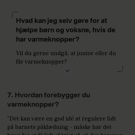
Hvad kan jeg selv gøre for at
hjælpe børn og voksne, hvis de
har varmeknopper?
Vil du gerne undgå, at junior eller du
får varmeknopper?
I nogle tilfælde kan et par få tricks
hjælpe mod det kløende og varme
udslæt:
7. Hvordan forebygger du
varmeknopper?
Vælg bomulds-tøj eller tøj af
åndbare materialer
"Det kan være en god idé at regulere lidt
på barnets påklædning – måske har det
Undgå tætsiddende tøj, så