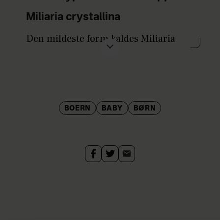
Miliaria crystallina
Den mildeste form kaldes Miliaria
crystallina og kommer, når
svedkirtlerne bliver blokeret i
kroppens yderste hudlag.
Denne type udslæt ses oftest hos
BOERN
BABY
BØRN
spædbørn.
Udslættet ligner klare, overfladiske
blærer, som der let går hul på, men
det generer ikke og forvinder af sig
selv.
Miliaria rubra