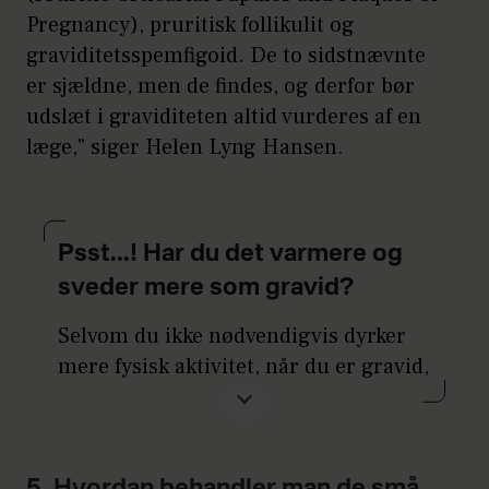
skabet. Et afkølende bad kan virke
Pregnancy), pruritisk follikulit og
lindrende.
graviditetsspemfigoid. De to sidstnævnte
er sjældne, men de findes, og derfor bør
udslæt i graviditeten altid vurderes af en
læge," siger Helen Lyng Hansen.
Psst...! Har du det varmere og
sveder mere som gravid?
Selvom du ikke nødvendigvis dyrker
mere fysisk aktivitet, når du er gravid,
så kan du godt opleve at få rigeligt
med varme og svede mere. Det
skyldes, at din kropstemperatur er