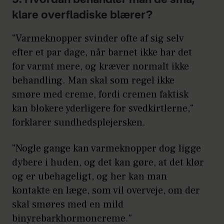
højere, når du er gravid. Nogle kan
5. Hvordan behandler man de små,
derfor have sværere ved at komme af
klare overfladiske blærer?
med varmen og sveden – specielt ved
"Varmeknopper svinder ofte af sig selv
fysisk aktivitet.
efter et par dage, når barnet ikke har det
Kilde:
Sundhed.dk
for varmt mere, og kræver normalt ikke
behandling. Man skal som regel ikke
smøre med creme, fordi cremen faktisk
kan blokere yderligere for svedkirtlerne,"
forklarer sundhedsplejersken.
"Nogle gange kan varmeknopper dog ligge
dybere i huden, og det kan gøre, at det klør
og er ubehageligt, og her kan man
kontakte en læge, som vil overveje, om der
skal smøres med en mild
binyrebarkhormoncreme."