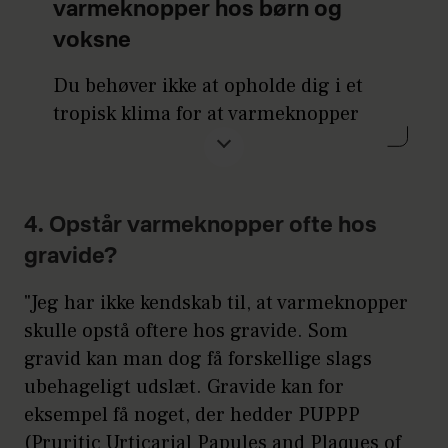
varmeknopper hos børn og
voksne
Du behøver ikke at opholde dig i et
tropisk klima for at varmeknopper
opstår. Også varme temperaturer
generelt, et fugtigt vejr eller for varm
påklædning kan medføre udbrud af
varmeknopper og kløende blærer.
4. Opstår varmeknopper ofte hos
Varmeknopper kan især opstå, hvis du
gravide?
bærer meget stramtsiddende tøj i et
"Jeg har ikke kendskab til, at varmeknopper
fugtigt klima, og hudens svedkirtler
skulle opstå oftere hos gravide. Som
bliver blokerede.
gravid kan man dog få forskellige slags
Når temperaturen stiger, og du
ubehageligt udslæt. Gravide kan for
oplever gener, er det derfor en god idé
eksempel få noget, der hedder PUPPP
at lade det stramtsiddende tøj blive i
(Pruritic Urticarial Papules and Plaques of