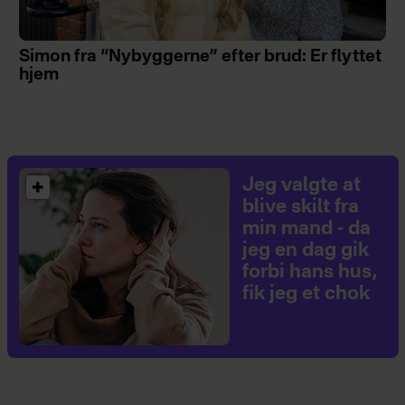
Simon fra “Nybyggerne” efter brud: Er flyttet
hjem
Jeg valgte at
blive skilt fra
min mand - da
jeg en dag gik
forbi hans hus,
fik jeg et chok