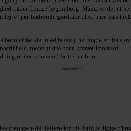
 i gang med at finde præcis det, der vækker
din
ba
ghed, råder Louise Jægersborg. Måske er det et be
getøj, et par blafrende gardiner eller bare fars fjol
?
e børn virker det med legetøj, for nogle er det sjo
nastikbold, mens andre børn kræver konstant
dning under seancen,” fortæller hun.
Annonce
esuden gøre det lettere for din baby at ligge på 