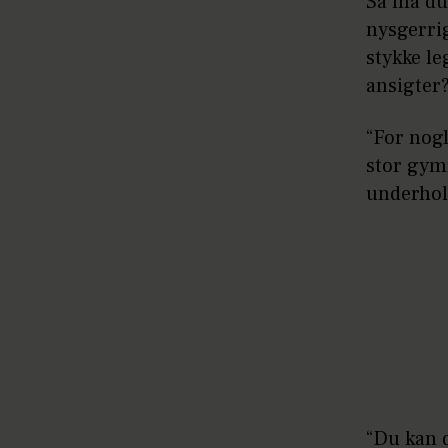
Så må du
nysgerri
stykke le
ansigter
“For nogl
stor gym
underhol
“Du kan d