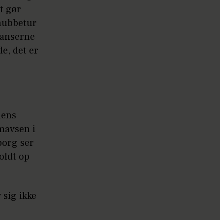
t gør
nubbetur
sanserne
e, det er
dens
 mavsen i
borg ser
oldt op
 sig ikke