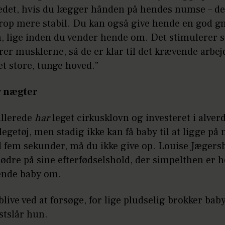
vedet, hvis du lægger hånden på hendes numse – de
rop mere stabil. Du kan også give hende en god g
, lige inden du vender hende om. Det stimulerer 
rer musklerne, så de er klar til det krævende arbejd
det store, tunge hoved.”
y nægter
allerede
har
leget cirkusklovn og investeret i alver
legetøj, men stadig ikke kan få baby til at ligge på
 fem sekunder, må du ikke give op. Louise Jægers
dre på sine efterfødselshold, der simpelthen er h
ende baby om.
blive ved at forsøge, for lige pludselig brokker baby
stslår hun.