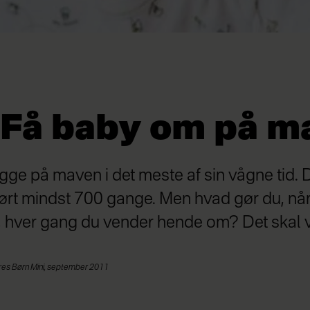
: Få baby om på m
igge på maven i det meste af sin vågne tid.
hørt mindst 700 gange. Men hvad gør du, når 
yl, hver gang du vender hende om? Det skal vi
ores Børn Mini, september 2011