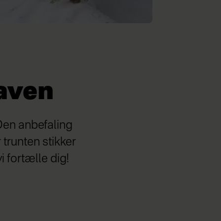
aven
 Den anbefaling
trunten stikker
 fortælle dig!