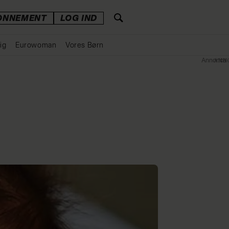
ONNEMENT
LOG IND
ig
Eurowoman
Vores Børn
Annonce