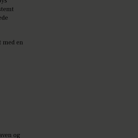
bys
stemt
lede
vt med en
maven og