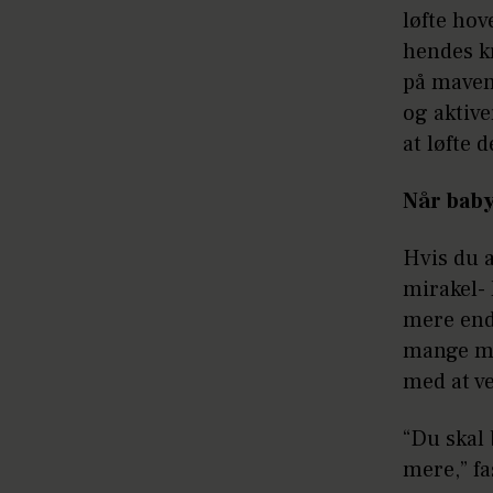
løfte ho
hendes k
på maven
og aktive
at løfte 
Når bab
Hvis du 
mirakel- 
mere end
mange mø
med at v
“Du skal 
mere,” fa