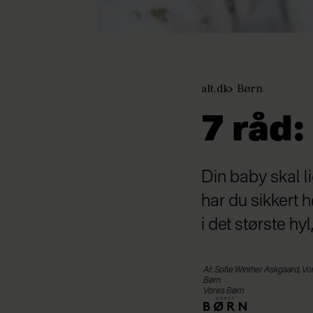
alt.dk
Børn
7 råd
Din baby skal l
har du sikkert 
i det største h
Af: Sofie Winther Askgaard, V
Børn
Vores Børn