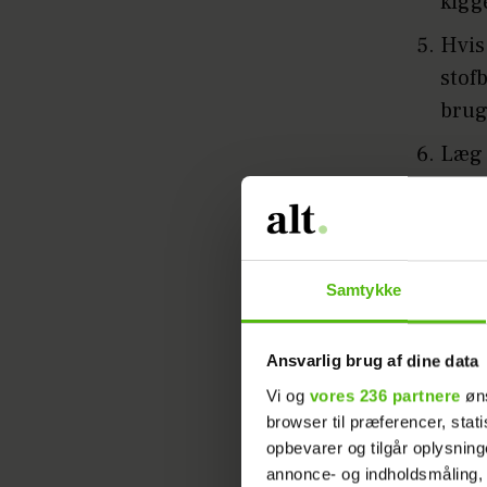
kigge
Hvis
stofb
brug
Læg 
Gnub
akti
mave
Samtykke
hug,
Du ved d
Ansvarlig brug af dine data
kommer ti
Vi og
vores 236 partnere
øns
fyger ind
browser til præferencer, stat
opbevarer og tilgår oplysning
baby på 
annonce- og indholdsmåling,
så vigti