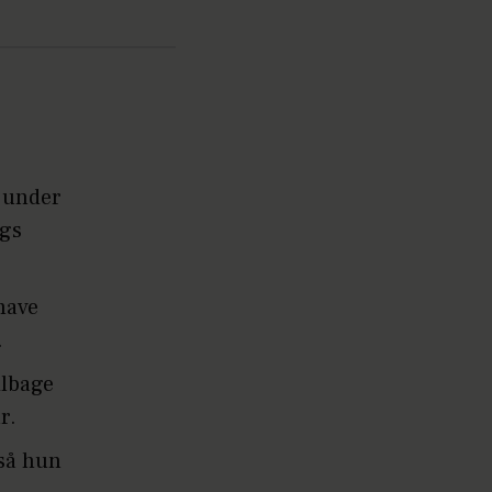
d under
ngs
mave
.
ilbage
r.
 så hun