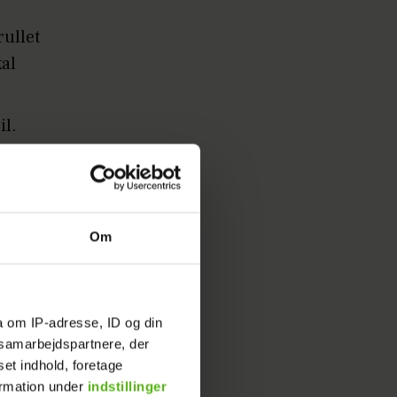
rullet
kal
il.
 Det
 på
t dig på
Om
lik hun
erne
a om IP-adresse, ID og din
igt lægge
s samarbejdspartnere, der
set indhold, foretage
 er det
ormation under
indstillinger