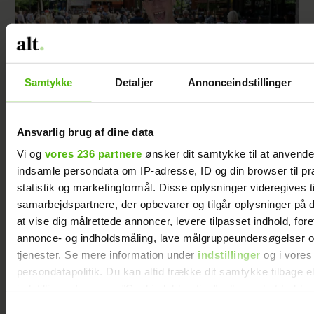
Samtykke
Detaljer
Annonceindstillinger
Ansvarlig brug af dine data
Philip May på Smukfest for første gang: "Jeg
Vi og
vores 236 partnere
ønsker dit samtykke til at anvend
har kæmpe forventninger"
indsamle persondata om IP-adresse, ID og din browser til pr
statistik og marketingformål. Disse oplysninger videregives t
samarbejdspartnere, der opbevarer og tilgår oplysninger på d
at vise dig målrettede annoncer, levere tilpasset indhold, for
annonce- og indholdsmåling, lave målgruppeundersøgelser o
Dagens horoskoper
tjenester. Se mere information under
indstillinger
og i vores
persondatapolitik. Du kan altid trække dit samtykke tilbage e
indstillinger fra vores "Cookiedeklaration", eller ved at trykk
trigger" ikonet.
Samtykkevalg