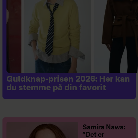
Guldknap-prisen 2026: Her kan
du stemme på din favorit
Samira Nawa:
”Det er