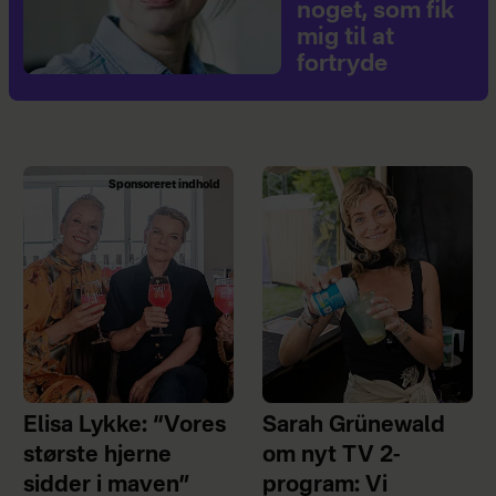
noget, som fik
mig til at
fortryde
Sponsoreret indhold
Elisa Lykke: “Vores
Sarah Grünewald
største hjerne
om nyt TV 2-
sidder i maven”
program: Vi