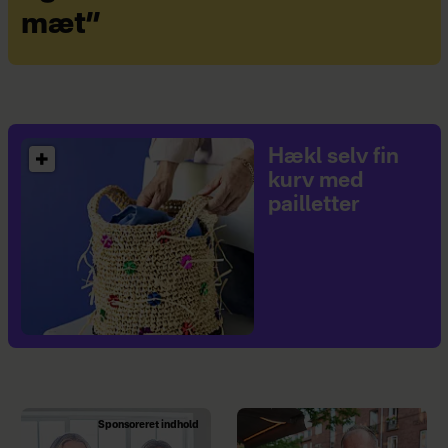
mæt”
Hækl selv fin
kurv med
pailletter
Sponsoreret indhold