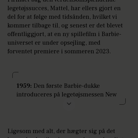
legetøjssucces, Mattel, har ellers gjort en
del for at følge med tidsånden, hvilket vi
kommer tilbage til, og senest er det blevet
offentliggjort, at en ny spillefilm i Barbie-
universet er under opsejling, med
forventet premiere i sommeren 2023.
1959:
Den første Barbie-dukke
introduceres på legetøjsmessen New
York Toy Fair den 9. marts. Skaberen
er Ruth Handler, hvis mand senere
danner firmaet Mattel.
Ligesom med alt, der hægter sig på det
1962:
Det første Barbie Dream House