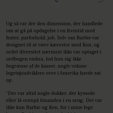
for at bruge firmaets brand i
verdenshittet "Barbie Girl".
00'erne:
Barbies popularitet skranter,
Og så var der den dimension, der handlede
og Mattel sender en serie tegnefilm
om at gå på opdagelse i en fremtid med
på markedet, hvor Barbie får
fester, parforhold, job. Selv om Barbie var
hovedrollen i Nøddeknækkeren og
designet til at være kærester med Ken, og
optræder som havfrue og prinsesse.
ordet diversitet nærmest ikke var optaget i
2014:
Barbie får sin egen Instagram-
ordbogen endnu, lod hun sig ikke
konto
@barbiestyle
.
begrænse af de kasser, nogle voksne
legetøjsudviklere ovre i Amerika havde sat
2016:
Det rammer forsiden på Time
op.
Magazine, da Barbie sendes på
markedet i tre nye kropstyper: Curvy,
“Der var altid nogle dukker, der kyssede
petite og tall. Overskriften lyder: ”Kan
eller lå ovenpå hinanden i en seng. Det var
vi nu stoppe med at tale om min
ikke kun Barbie og Ken, for i mine lege
krop?”