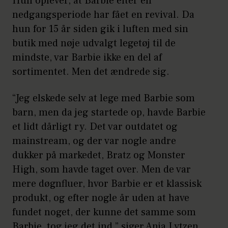
Hun oplever, at Barbie efter en
nedgangsperiode har fået en revival. Da
hun for 15 år siden gik i luften med sin
butik med nøje udvalgt legetøj til de
mindste, var Barbie ikke en del af
sortimentet. Men det ændrede sig.
“Jeg elskede selv at lege med Barbie som
barn, men da jeg startede op, havde Barbie
et lidt dårligt ry. Det var outdatet og
mainstream, og der var nogle andre
dukker på markedet, Bratz og Monster
High, som havde taget over. Men de var
mere døgnfluer, hvor Barbie er et klassisk
produkt, og efter nogle år uden at have
fundet noget, der kunne det samme som
Barbie, tog jeg det ind,” siger Anja Lytzen,