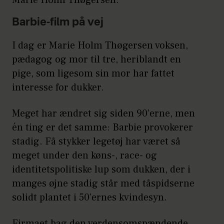
Marie Holm Thøgersen.
Barbie-film på vej
I dag er Marie Holm Thøgersen voksen,
pædagog og mor til tre, heriblandt en
pige, som ligesom sin mor har fattet
interesse for dukker.
Meget har ændret sig siden 90’erne, men
én ting er det samme: Barbie provokerer
stadig. Få stykker legetøj har været så
meget under den køns-, race- og
identitetspolitiske lup som dukken, der i
manges øjne stadig står med tåspidserne
solidt plantet i 50’ernes kvindesyn.
Firmaet bag den verdensomspændende