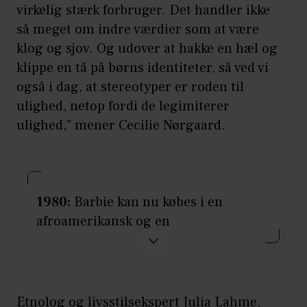
virkelig stærk forbruger. Det handler ikke
så meget om indre værdier som at være
klog og sjov. Og udover at hakke en hæl og
klippe en tå på børns identiteter, så ved vi
også i dag, at stereotyper er roden til
ulighed, netop fordi de legimiterer
ulighed,” mener Cecilie Nørgaard.
1980:
Barbie kan nu købes i en
afroamerikansk og en
latinamerikansk udgave.
1986:
Den amerikanske kunster Andy
Warhol maler et portræt af Barbie.
Etnolog og livsstilsekspert Julia Lahme,