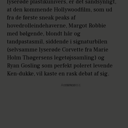
lyserøde plastikunivers, er det sandsynligt,
sendes på markedet.
at den kommende Hollywoodfilm, som ud
1965:
Astronaut-Barbie rammer
fra de første sneak peaks af
butikkerne.
hovedrolleindehaverne, Margot Robbie
med bølgende, blondt hår og
1968:
Mattel lancerer Barbies første
tandpastasmil, siddende i signaturbilen
farvede veninde, dukken Christie.
(selvsamme lyserøde Corvette fra Marie
Holm Thøgersens legetøjssamling) og
Ryan Gosling som perfekt poleret levende
Ken-dukke, vil kaste en rask debat af sig.
Annonce