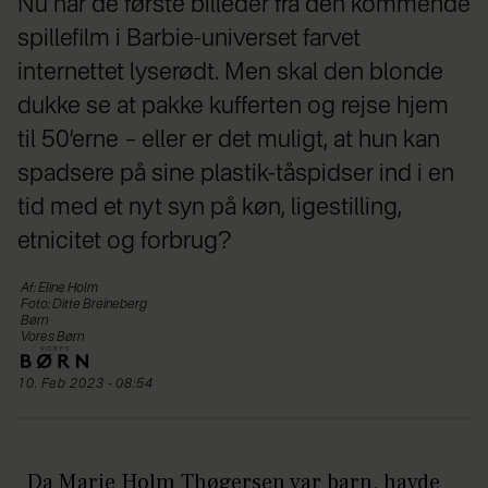
Nu har de første billeder fra den kommende
spillefilm i Barbie-universet farvet
internettet lyserødt. Men skal den blonde
dukke se at pakke kufferten og rejse hjem
til 50’erne – eller er det muligt, at hun kan
spadsere på sine plastik-tåspidser ind i en
tid med et nyt syn på køn, ligestilling,
etnicitet og forbrug?
Af: Eline Holm
Foto: Ditte Breineberg
Børn
Vores Børn
10. Feb 2023 - 08:54
Da Marie Holm Thøgersen var barn, havde