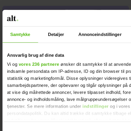
Samtykke
Detaljer
Annonceindstillinger
Ansvarlig brug af dine data
Vi og
vores 236 partnere
ønsker dit samtykke til at anvend
indsamle persondata om IP-adresse, ID og din browser til pr
statistik og marketingformål. Disse oplysninger videregives t
samarbejdspartnere, der opbevarer og tilgår oplysninger på d
at vise dig målrettede annoncer, levere tilpasset indhold, for
annonce- og indholdsmåling, lave målgruppeundersøgelser o
tjenester. Se mere information under
indstillinger
og i vores
persondatapolitik. Du kan altid trække dit samtykke tilbage e
Guldknap-prisen 2026: Her
indstillinger fra vores "Cookiedeklaration", eller ved at trykk
kan du stemme på din
trigger" ikonet.
Samtykkevalg