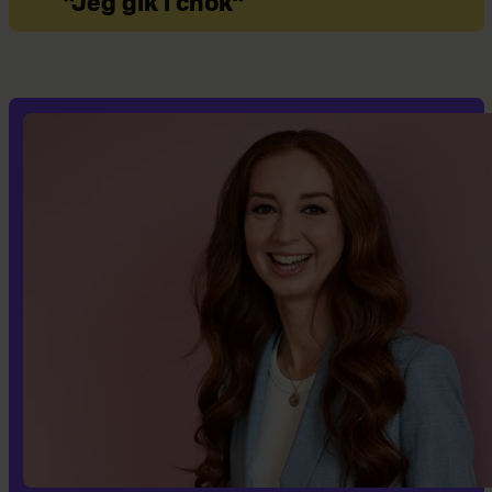
”Jeg gik i chok”