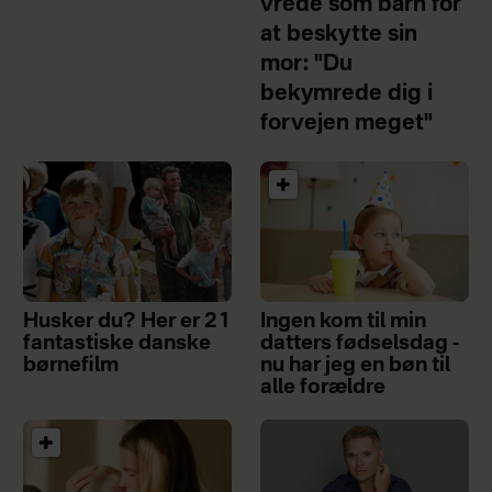
vrede som barn for
at beskytte sin
mor: "Du
bekymrede dig i
forvejen meget"
Husker du? Her er 21
Ingen kom til min
fantastiske danske
datters fødselsdag -
børnefilm
nu har jeg en bøn til
alle forældre