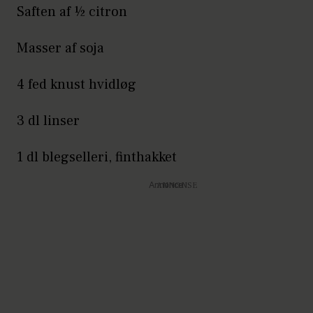
Saften af ½ citron
Masser af soja
4 fed knust hvidløg
3 dl linser
1 dl blegselleri, finthakket
Annonce