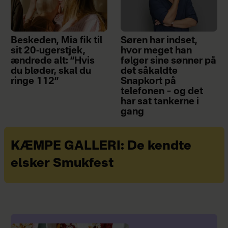
Beskeden, Mia fik til
Søren har indset,
sit 20-ugerstjek,
hvor meget han
ændrede alt: ”Hvis
følger sine sønner på
du bløder, skal du
det såkaldte
ringe 112”
Snapkort på
telefonen – og det
har sat tankerne i
gang
KÆMPE GALLERI: De kendte
elsker Smukfest