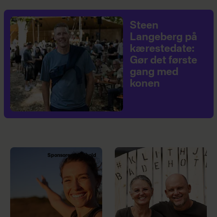
Steen
Langeberg på
kærestedate:
Gør det første
gang med
konen
Sponsoreret indhold