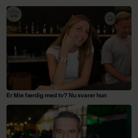
Er Mie færdig med tv? Nu svarer hun