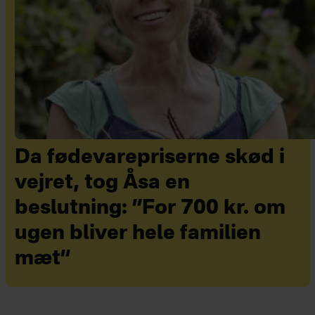
Da fødevarepriserne skød i
vejret, tog Åsa en
beslutning: ”For 700 kr. om
ugen bliver hele familien
mæt”