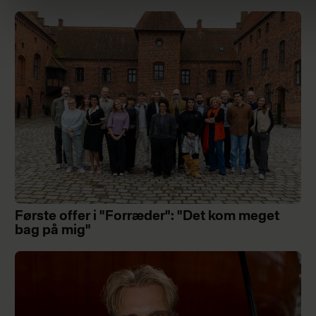
Første offer i "Forræder": "Det kom meget
bag på mig"