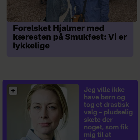
Forelsket Hjalmer med
kæresten på Smukfest: Vi er
lykkelige
Jeg ville ikke
have børn og
tog et drastisk
valg – pludselig
skete der
noget, som fik
mig til at