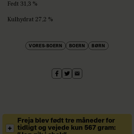
Fedt 31,3 %
Kulhydrat 27,2 %
VORES-BOERN
BOERN
BØRN
Freja blev født tre måneder for
tidligt og vejede kun 567 gram: