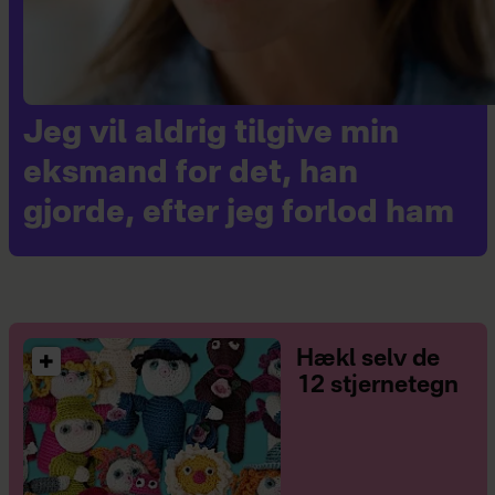
Jeg vil aldrig tilgive min
eksmand for det, han
gjorde, efter jeg forlod ham
Hækl selv de
12 stjernetegn