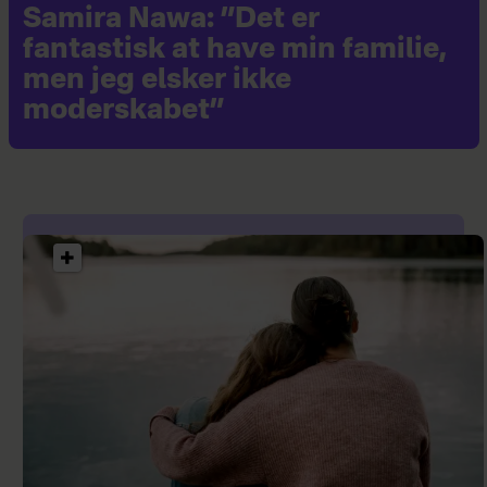
Samira Nawa: ”Det er
fantastisk at have min familie,
men jeg elsker ikke
moderskabet”