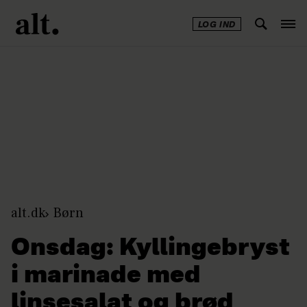
LOG IND
Annonce
alt.dk
Børn
Onsdag: Kyllingebryst
i marinade med
linsesalat og brød