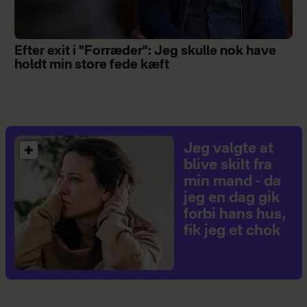
Efter exit i "Forræder": Jeg skulle nok have
holdt min store fede kæft
Jeg valgte at
blive skilt fra
min mand - da
jeg en dag gik
forbi hans hus,
fik jeg et chok