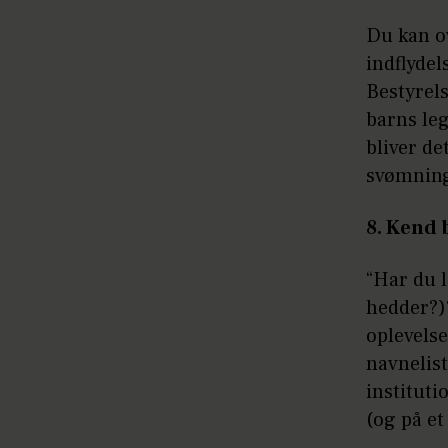
Du kan ov
indflydel
Bestyrels
barns le
bliver de
svømning
8. Kend 
“Har du l
hedder?)?
oplevels
navnelist
instituti
(og på et