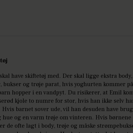
 tøj
skal have skiftetøj med. Der skal ligge ekstra body,
 bukser og trøje parat, hvis yoghurten kommer på 
 barn hopper i en vandpyt. Du risikerer, at Emil k
serød kjole to numre for stor, hvis han ikke selv har
 Hvis barnet sover ude, vil han desuden have brug
g hue og en varm trøje om vinteren. Hvis børnene
ver de ofte lagt i body, trøje og måske strømpebuks