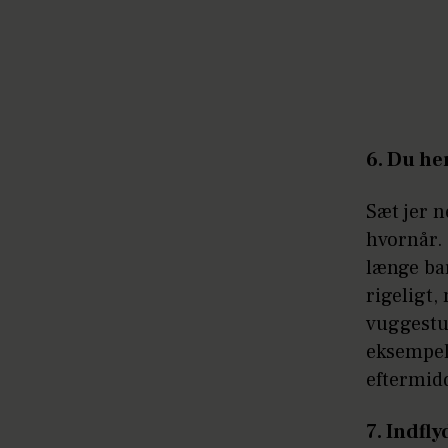
6. Du he
Sæt jer n
hvornår. 
længe bar
rigeligt,
vuggestu
eksempel
eftermidd
7. Indfly