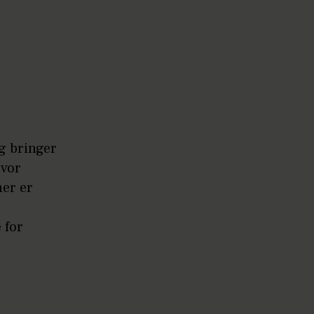
og bringer
hvor
mer er
 for