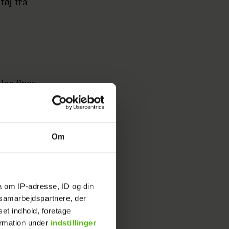
tøj fra
ler flere
 med sin
Om
uen
tror, at
a om IP-adresse, ID og din
øb et
s samarbejdspartnere, der
et.
set indhold, foretage
ormation under
indstillinger