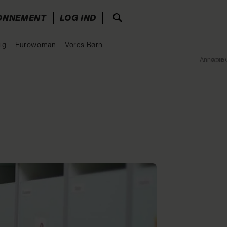
ONNEMENT
LOG IND
ig
Eurowoman
Vores Børn
Annonce