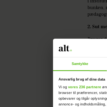
i institu
bunken, 
pædagoge
2. Sut m
Bruger di
med navn 
egen sut
Samtykke
3. Ekstra
Jo mere d
Ansvarlig brug af dine data
dagligt, 
Vi og
vores 236 partnere
øns
komme hj
browser til præferencer, stat
ekstra sæ
opbevarer og tilgår oplysning
annonce- og indholdsmåling,