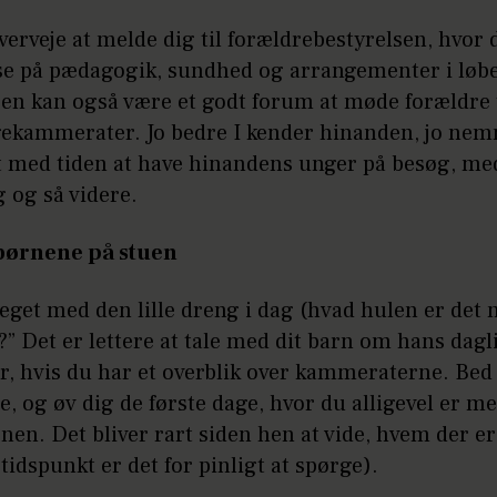
erveje at melde dig til forældrebestyrelsen, hvor 
se på pædagogik, sundhed og arrangementer i løbet
en kan også være et godt forum at møde forældre t
gekammerater. Jo bedre I kender hinanden, jo ne
t med tiden at have hinandens unger på besøg, med
 og så videre.
børnene på stuen
eget med den lille dreng i dag (hvad hulen er det 
” Det er lettere at tale med dit barn om hans dag
er, hvis du har et overblik over kammeraterne. Be
e, og øv dig de første dage, hvor du alligevel er me
onen. Det bliver rart siden hen at vide, hvem der e
 tidspunkt er det for pinligt at spørge).