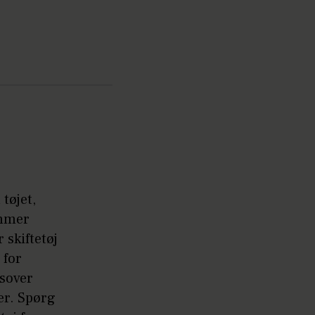
tøjet,
ommer
 skiftetøj
 for
 sover
er. Spørg