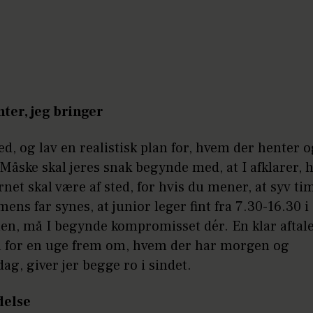
nter, jeg bringer
ed, og lav en realistisk plan for, hvem der henter 
Måske skal jeres snak begynde med, at I afklarer, 
net skal være af sted, for hvis du mener, at syv ti
 mens far synes, at junior leger fint fra 7.30-16.30 i
en, må I begynde kompromisset dér. En klar aftale
 for en uge frem om, hvem der har morgen og
ag, giver jer begge ro i sindet.
delse