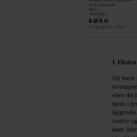
Af: Karen Greve, Vores Børn
Foto: Colourbox
Børn
Vores Børn
13. Apr 2010 - 10:47
1. Ekstra
Dit barn 
strømper,
eller dit
hjem i ly
liggende.
vanter o
inde, bli