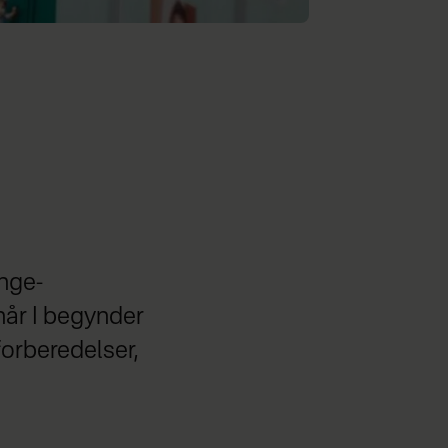
nge-
 når I begynder
forberedelser,