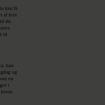
du kan få
 af året.
il dit
mmere
 til
nu, han
ligdag og
d om en
get i
r hvem